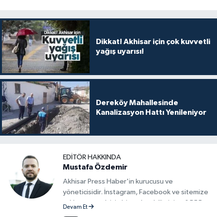
Dikkat! Akhisar için çok kuvvetli
yağış uyarısı!
Dereköy Mahallesinde
Kanalizasyon Hattı Yenileniyor
EDITÖR HAKKINDA
Mustafa Özdemir
Akhisar Press Haber'in kurucusu ve
yöneticisidir. İnstagram, Facebook ve sitemize
reklam vermek için bize ulaşabilirsiniz - 0555
Devam Et
715 63 17