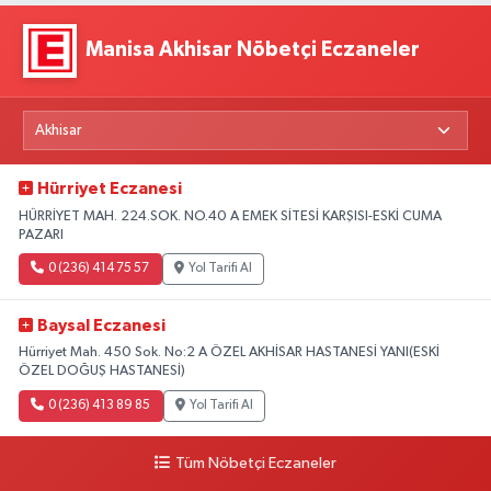
Manisa Akhisar Nöbetçi Eczaneler
Hürriyet Eczanesi
HÜRRİYET MAH. 224.SOK. NO.40 A EMEK SİTESİ KARŞISI-ESKİ CUMA
PAZARI
0 (236) 414 75 57
Yol Tarifi Al
Baysal Eczanesi
Hürriyet Mah. 450 Sok. No:2 A ÖZEL AKHİSAR HASTANESİ YANI(ESKİ
ÖZEL DOĞUŞ HASTANESİ)
0 (236) 413 89 85
Yol Tarifi Al
Tüm Nöbetçi Eczaneler