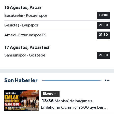
16 Ağustos, Pazar
Başakşehir - Kocaelispor
19:00
Beşiktaş - Eyüpspor
21:30
Amed - Erzurumspor FK
21:30
17 Ağustos, Pazartesi
Samsunspor - Göztepe
21:30
Son Haberler
Ekonomi
13:36
Manisa'da bağımsız
Emlakçılar Odası için 500 üye barajı
aşıldı