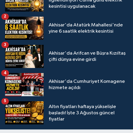
ilgilendiriyor! Cuma günü elektrik
kesintisi uygulanacak
2
Akhisar'da Atatürk Mahallesi'nde
yine 6 saatlik elektrik kesintisi
3
Akhisar'da Arifcan ve Büşra Kızıltaş
çifti dünya evine girdi
4
Akhisar'da Cumhuriyet Komagene
hizmete açıldı
5
Altın fiyatları haftaya yükselişle
başladı! İşte 3 Ağustos güncel
fiyatlar