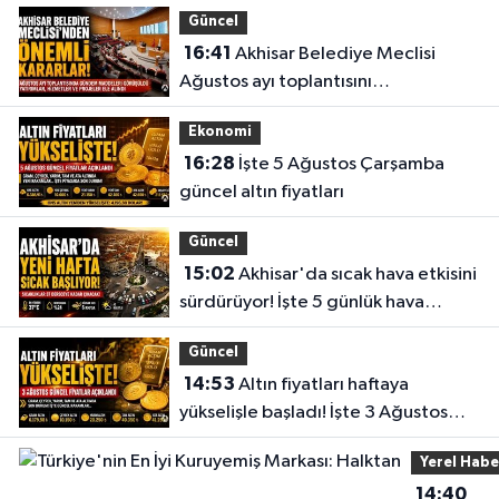
Güncel
16:41
Akhisar Belediye Meclisi
Ağustos ayı toplantısını
gerçekleştirdi
Ekonomi
16:28
İşte 5 Ağustos Çarşamba
güncel altın fiyatları
Güncel
15:02
Akhisar'da sıcak hava etkisini
sürdürüyor! İşte 5 günlük hava
durumu
Güncel
14:53
Altın fiyatları haftaya
yükselişle başladı! İşte 3 Ağustos
güncel fiyatlar
Yerel Habe
14:40