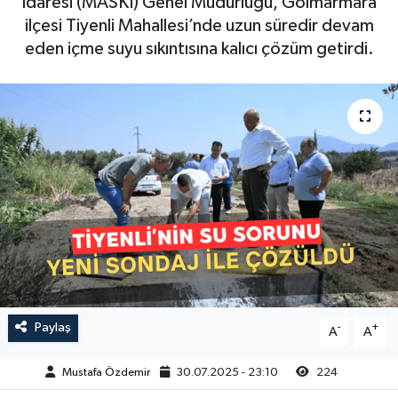
İdaresi (MASKİ) Genel Müdürlüğü, Gölmarmara
ilçesi Tiyenli Mahallesi’nde uzun süredir devam
Magazin
Kadın
Duyurular
eden içme suyu sıkıntısına kalıcı çözüm getirdi.
Duyurular
Teknoloji
Tarım-Gıda
Yerel Haber
Sektörel
Akhisar Emlak
Röportaj
Ülke
Dünya
Etiketler
Yaşam
Kadın
Paylaş
-
+
A
A
Teknoloji
Mustafa Özdemir
30.07.2025 - 23:10
224
Yerel Haber