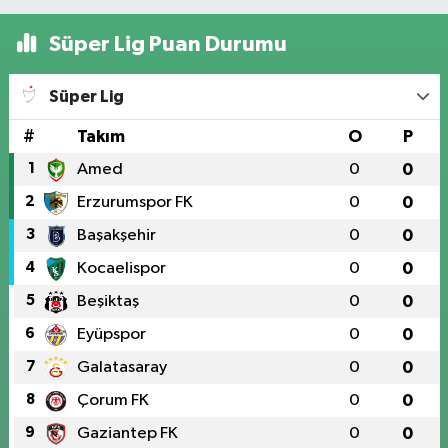
Süper Lig Puan Durumu
Süper Lig
#
Takım
O
P
1
Amed
0
0
2
Erzurumspor FK
0
0
3
Başakşehir
0
0
4
Kocaelispor
0
0
5
Beşiktaş
0
0
6
Eyüpspor
0
0
7
Galatasaray
0
0
8
Çorum FK
0
0
9
Gaziantep FK
0
0