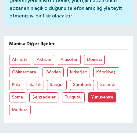
gelemeyebilir. Bu nedenle, yola çıkmadan önce
eczanenin açık olduğunu telefon aracılığıyla teyit
Akhisar Emlak
etmeniz iyi bir fikir olacaktır.
Ülke
Manisa Diğer İlçeler
Etiketler
Ahmetli
Akhisar
Alaşehiir
Demirci
Gölmarmara
Gördes
Kirkağaç
Köprübaşi
Kula
Salihli
Sarigöl
Saruhanli
Selendi
Soma
Şehzadeler
Turgutlu
Yunusemre
Merkez