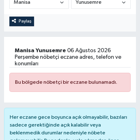
Magazin
Kadın
Duyurular
Paylaş
Duyurular
Teknoloji
Tarım-Gıda
Yerel Haber
Sektörel
Manisa
Yunusemre
06 Ağustos 2026
Perşembe nöbetçi eczane adres, telefon ve
Akhisar Emlak
Röportaj
konumları
Ülke
Dünya
Bu bölgede nöbetçi bir eczane bulunamadı.
Etiketler
Yaşam
Kadın
Her eczane gece boyunca açık olmayabilir, bazıları
Teknoloji
sadece gerektiğinde açık kalabilir veya
beklenmedik durumlar nedeniyle nöbete
Yerel Haber