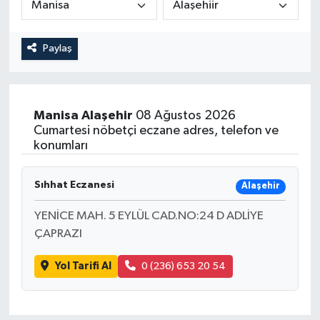
Magazin
Kadın
Duyurular
Paylaş
Duyurular
Teknoloji
Tarım-Gıda
Yerel Haber
Sektörel
Manisa
Alaşehir
08 Ağustos 2026
Cumartesi nöbetçi eczane adres, telefon ve
Akhisar Emlak
Röportaj
konumları
Ülke
Dünya
Sıhhat Eczanesi
Alaşehir
Etiketler
Yaşam
YENİCE MAH. 5 EYLÜL CAD.NO:24 D ADLİYE
ÇAPRAZI
Kadın
Yol Tarifi Al
0 (236) 653 20 54
Teknoloji
Yerel Haber