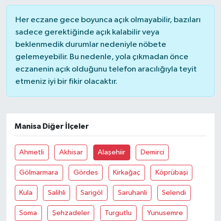
Her eczane gece boyunca açık olmayabilir, bazıları
Akhisar Emlak
sadece gerektiğinde açık kalabilir veya
beklenmedik durumlar nedeniyle nöbete
Ülke
gelemeyebilir. Bu nedenle, yola çıkmadan önce
eczanenin açık olduğunu telefon aracılığıyla teyit
Etiketler
etmeniz iyi bir fikir olacaktır.
Manisa Diğer İlçeler
Ahmetli
Akhisar
Alaşehiir
Demirci
Gölmarmara
Gördes
Kirkağaç
Köprübaşi
Kula
Salihli
Sarigöl
Saruhanli
Selendi
Soma
Şehzadeler
Turgutlu
Yunusemre