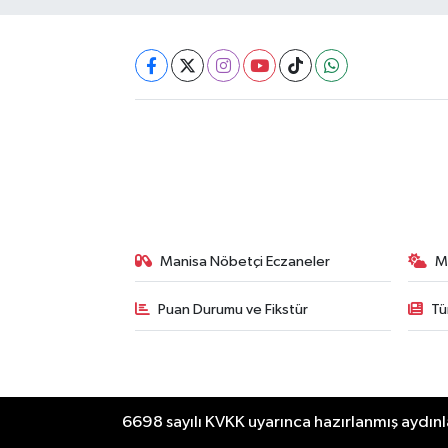
Manisa Nöbetçi Eczaneler
M
Puan Durumu ve Fikstür
Tü
6698 sayılı KVKK uyarınca hazırlanmış aydınl
RSS
Copyright © Akhisar Press Haber 20