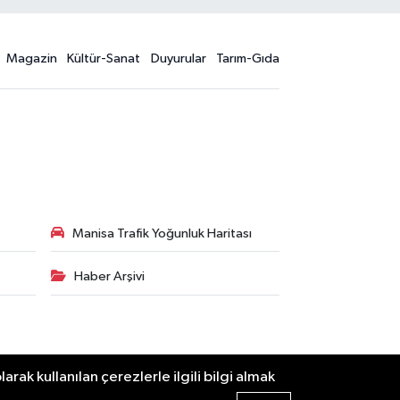
Magazin
Kültür-Sanat
Duyurular
Tarım-Gıda
Manisa Trafik Yoğunluk Haritası
Haber Arşivi
ak kullanılan çerezlerle ilgili bilgi almak
Haber Yazılımı:
TE Bilişim