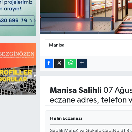
Magazin
Kadın
Duyurular
Duyurular
Teknoloji
Tarım-Gıda
Yerel Haber
Sektörel
Akhisar Emlak
Röportaj
Ülke
Dünya
Etiketler
Yaşam
Manisa
Salihli
07 Ağus
eczane adres, telefon 
Kadın
Teknoloji
Helin Eczanesi
Yerel Haber
Sağlık Mah.Ziya Gökalp Cad.No:31 B diş