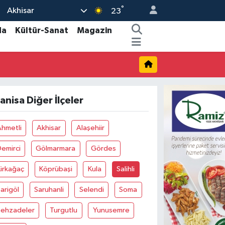
°
Akhisar
23
da
Kültür-Sanat
Magazin
anisa Diğer İlçeler
Ahmetli
Akhisar
Alaşehiir
emirci
Gölmarmara
Gördes
irkağaç
Köprübaşi
Kula
Salihli
arigöl
Saruhanli
Selendi
Soma
Şehzadeler
Turgutlu
Yunusemre