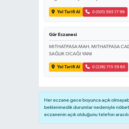
Yol Tarifi Al
0 (501) 595 17 99
Akhisar Emlak
Ülke
Gür Eczanesi
Etiketler
MITHATPASA MAH. MITHATPASA CAD. 
SAĞLIK OCAĞI YANI
Yol Tarifi Al
0 (236) 715 59 80
Her eczane gece boyunca açık olmayabili
beklenmedik durumlar nedeniyle nöbete
eczanenin açık olduğunu telefon aracılığıy