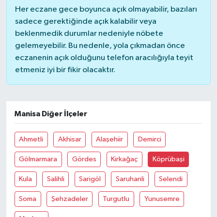
Her eczane gece boyunca açık olmayabilir, bazıları
sadece gerektiğinde açık kalabilir veya
Akhisar Emlak
beklenmedik durumlar nedeniyle nöbete
gelemeyebilir. Bu nedenle, yola çıkmadan önce
Ülke
eczanenin açık olduğunu telefon aracılığıyla teyit
etmeniz iyi bir fikir olacaktır.
Etiketler
Manisa Diğer İlçeler
Ahmetli
Akhisar
Alaşehiir
Demirci
Gölmarmara
Gördes
Kirkağaç
Köprübaşi
Kula
Salihli
Sarigöl
Saruhanli
Selendi
Soma
Şehzadeler
Turgutlu
Yunusemre