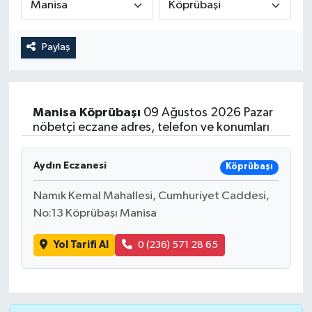
Magazin
Kadın
Duyurular
Paylaş
Duyurular
Teknoloji
Tarım-Gıda
Yerel Haber
Sektörel
Manisa
Köprübaşı
09 Ağustos 2026 Pazar
nöbetçi eczane adres, telefon ve konumları
Akhisar Emlak
Röportaj
Aydın Eczanesi
Ülke
Dünya
Köprübaşı
Namık Kemal Mahallesi, Cumhuriyet Caddesi,
Etiketler
Yaşam
No:13 Köprübaşı Manisa
Kadın
Yol Tarifi Al
0 (236) 571 28 65
Teknoloji
Yerel Haber