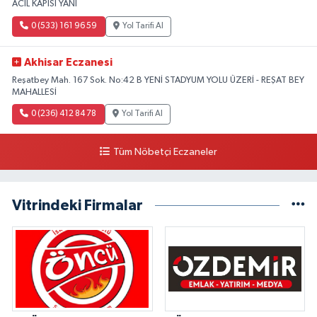
ACİL KAPISI YANI
0 (533) 161 96 59
Yol Tarifi Al
Akhisar Eczanesi
Reşatbey Mah. 167 Sok. No:42 B YENİ STADYUM YOLU ÜZERİ - REŞAT BEY
MAHALLESİ
0 (236) 412 84 78
Yol Tarifi Al
Tüm Nöbetçi Eczaneler
Vitrindeki Firmalar