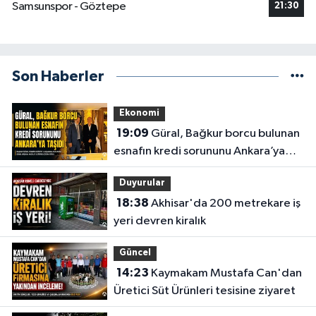
Samsunspor - Göztepe
21:30
Son Haberler
Ekonomi
19:09
Güral, Bağkur borcu bulunan
esnafın kredi sorununu Ankara’ya
taşıdı
Duyurular
18:38
Akhisar'da 200 metrekare iş
yeri devren kiralık
Güncel
14:23
Kaymakam Mustafa Can'dan
Üretici Süt Ürünleri tesisine ziyaret