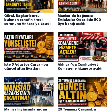
Güral, Bağkur borcu
Manisa'da bağımsız
bulunan esnafın kredi
Emlakçılar Odası için 500
sorununu Ankara’ya taşıdı
üye barajı aşıldı
İşte 5 Ağustos Çarşamba
Akhisar'da Cumhuriyet
güncel altın fiyatları
Komagene hizmete açıldı
Manisalı iş insanlarından
29 Temmuz Çarşamba