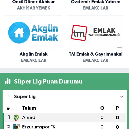
Öncü Döner Akhisar
Özdemir Emlak Yatırım
AKHISAR YEMEK
EMLAKÇILAR
Akgün Emlak
TM Emlak & Gayrimenkul
EMLAKÇILAR
EMLAKÇILAR
Süper Lig Puan Durumu
Süper Lig
#
Takım
O
P
1
Amed
0
0
2
Erzurumspor FK
0
0