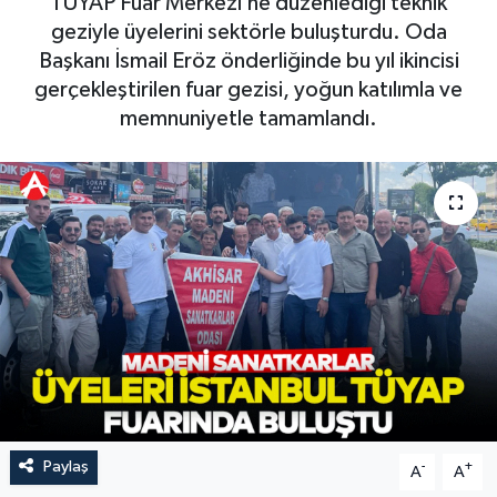
TÜYAP Fuar Merkezi’ne düzenlediği teknik
geziyle üyelerini sektörle buluşturdu. Oda
Magazin
Kadın
Duyurular
Başkanı İsmail Eröz önderliğinde bu yıl ikincisi
gerçekleştirilen fuar gezisi, yoğun katılımla ve
Duyurular
Teknoloji
Tarım-Gıda
memnuniyetle tamamlandı.
Yerel Haber
Sektörel
Akhisar Emlak
Röportaj
Ülke
Dünya
Etiketler
Yaşam
Kadın
Teknoloji
Paylaş
-
+
A
A
Yerel Haber