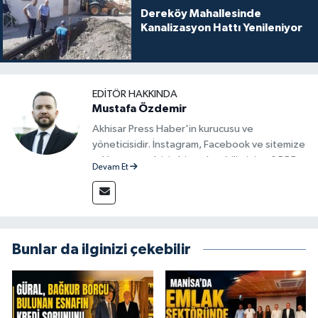
Dereköy Mahallesinde
Kanalizasyon Hattı Yenileniyor
EDITÖR HAKKINDA
Mustafa Özdemir
Akhisar Press Haber'in kurucusu ve
yöneticisidir. İnstagram, Facebook ve sitemize
reklam vermek için bize ulaşabilirsiniz - 0555
Devam Et
715 63 17
Bunlar da ilginizi çekebilir