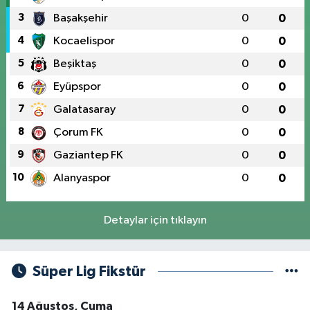
3
Başakşehir
0
0
4
Kocaelispor
0
0
5
Beşiktaş
0
0
6
Eyüpspor
0
0
7
Galatasaray
0
0
8
Çorum FK
0
0
9
Gaziantep FK
0
0
10
Alanyaspor
0
0
Detaylar için tıklayın
Süper Lig Fikstür
14 Ağustos, Cuma