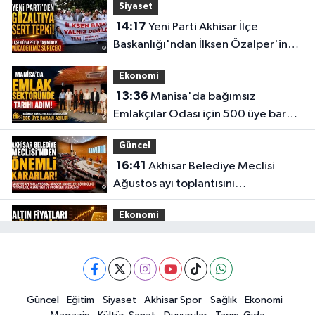
Siyaset
14:17
Yeni Parti Akhisar İlçe
Başkanlığı'ndan İlksen Özalper'in
gözaltına alınmasına tepki
Ekonomi
13:36
Manisa'da bağımsız
Emlakçılar Odası için 500 üye barajı
aşıldı
Güncel
16:41
Akhisar Belediye Meclisi
Ağustos ayı toplantısını
gerçekleştirdi
Ekonomi
16:28
İşte 5 Ağustos Çarşamba
güncel altın fiyatları
Güncel
Güncel
Eğitim
Siyaset
Akhisar Spor
Sağlık
Ekonomi
15:02
Akhisar'da sıcak hava etkisini