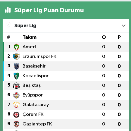
Süper Lig Puan Durumu
Süper Lig
#
Takım
O
P
1
Amed
0
0
2
Erzurumspor FK
0
0
3
Başakşehir
0
0
4
Kocaelispor
0
0
5
Beşiktaş
0
0
6
Eyüpspor
0
0
7
Galatasaray
0
0
8
Çorum FK
0
0
9
Gaziantep FK
0
0