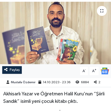
Magazin
Kadın
Duyurular
Duyurular
Teknoloji
Tarım-Gıda
Yerel Haber
Sektörel
Akhisar Emlak
Röportaj
Ülke
Dünya
Paylaş
-
+
A
A
Etiketler
Yaşam
Mustafa Özdemir
14.10.2023 - 23:36
6884
2
Kadın
Akhisarlı Yazar ve Öğretmen Halil Kuru'nun “Şiirli
Teknoloji
Sandık” isimli yeni çocuk kitabı çıktı.
Yerel Haber