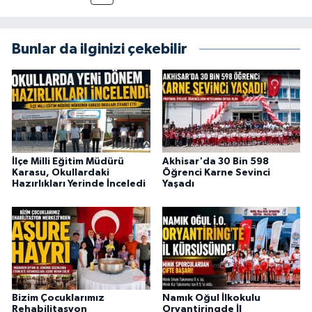
Bunlar da ilginizi çekebilir
İlçe Milli Eğitim Müdürü
Akhisar'da 30 Bin 598
Karasu, Okullardaki
Öğrenci Karne Sevinci
Hazırlıkları Yerinde İnceledi
Yaşadı
Bizim Çocuklarımız
Namık Oğul İlkokulu
Rehabilitasyon
Oryantiringde İl