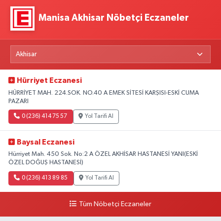
Manisa Akhisar Nöbetçi Eczaneler
Hürriyet Eczanesi
HÜRRİYET MAH. 224.SOK. NO.40 A EMEK SİTESİ KARŞISI-ESKİ CUMA
PAZARI
0 (236) 414 75 57
Yol Tarifi Al
Baysal Eczanesi
Hürriyet Mah. 450 Sok. No:2 A ÖZEL AKHİSAR HASTANESİ YANI(ESKİ
ÖZEL DOĞUŞ HASTANESİ)
0 (236) 413 89 85
Yol Tarifi Al
Tüm Nöbetçi Eczaneler