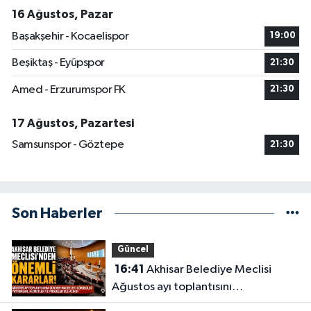
16 Ağustos, Pazar
Başakşehir - Kocaelispor
19:00
Beşiktaş - Eyüpspor
21:30
Amed - Erzurumspor FK
21:30
17 Ağustos, Pazartesi
Samsunspor - Göztepe
21:30
Son Haberler
Güncel
16:41
Akhisar Belediye Meclisi
Ağustos ayı toplantısını
gerçekleştirdi