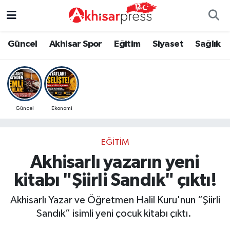
Güncel
Magazin
Güncel
Manisa Nöbetçi Eczaneler
Güncel
Akhisar Spor
Eğitim
Siyaset
Sağlık
Akhisar Spor
Kültür-Sanat
Eğitim
Manisa Hava Durumu
Eğitim
Duyurular
Siyaset
Manisa Namaz Vakitleri
Güncel
Ekonomi
Siyaset
Tarım-Gıda
Akhisar Spor
Manisa Trafik Yoğunluk Haritası
EĞITIM
Sağlık
Sektörel
Sağlık
Süper Lig Puan Durumu ve Fikstür
Akhisarlı yazarın yeni
Ekonomi
Röportaj
Ekonomi
Tüm Manşetler
kitabı "Şiirli Sandık" çıktı!
Tarım-Gıda
Dünya
Magazin
Son Dakika Haberleri
Akhisarlı Yazar ve Öğretmen Halil Kuru'nun “Şiirli
Sandık” isimli yeni çocuk kitabı çıktı.
Kültür-Sanat
Yaşam
Kültür-Sanat
Haber Arşivi