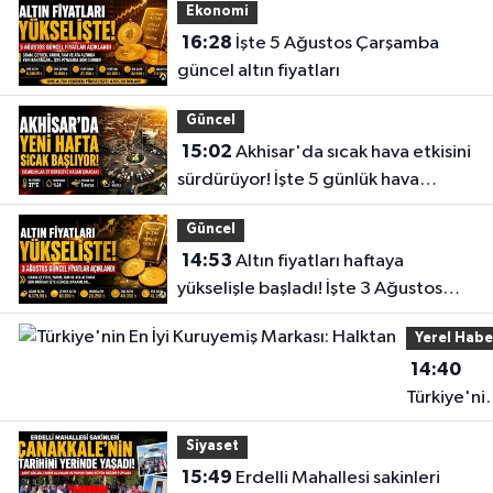
Ekonomi
16:28
İşte 5 Ağustos Çarşamba
güncel altın fiyatları
Güncel
15:02
Akhisar'da sıcak hava etkisini
sürdürüyor! İşte 5 günlük hava
durumu
Güncel
14:53
Altın fiyatları haftaya
yükselişle başladı! İşte 3 Ağustos
güncel fiyatlar
Yerel Habe
14:40
Türkiye'ni
En İyi
Siyaset
Kuruyemiş
15:49
Erdelli Mahallesi sakinleri
Markası: