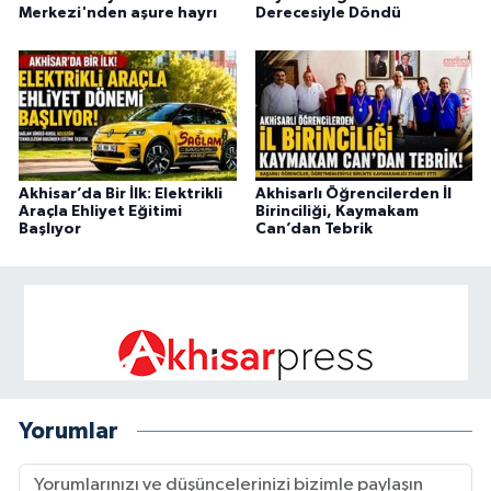
Merkezi'nden aşure hayrı
Derecesiyle Döndü
Akhisar’da Bir İlk: Elektrikli
Akhisarlı Öğrencilerden İl
Araçla Ehliyet Eğitimi
Birinciliği, Kaymakam
Başlıyor
Can’dan Tebrik
Yorumlar