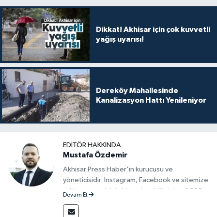
Dikkat! Akhisar için çok kuvvetli
yağış uyarısı!
Dereköy Mahallesinde
Kanalizasyon Hattı Yenileniyor
EDITÖR HAKKINDA
Mustafa Özdemir
Akhisar Press Haber'in kurucusu ve
yöneticisidir. İnstagram, Facebook ve sitemize
reklam vermek için bize ulaşabilirsiniz - 0555
Devam Et
715 63 17