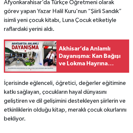
Afyonkarahisar’da Türkçe Öğretmeni olarak
görev yapan Yazar Halil Kuru'nun “Şiirli Sandık”
Akhisar Emlak
isimli yeni çocuk kitabı, Luna Çocuk etiketiyle
raflardaki yerini aldı.
Ülke
Etiketler
Akhisar’da Anlamlı
Dayanışma: Kan Bağışı
ve Lokma Hayrına
Yoğun İlgi
İçerisinde eğlenceli, öğretici, değerler eğitimine
katkı sağlayan, çocukların hayal dünyasını
geliştiren ve dil gelişimini destekleyen şiirlerin ve
etkinliklerin olduğu kitap, meraklı çocuk okurlarını
bekliyor.