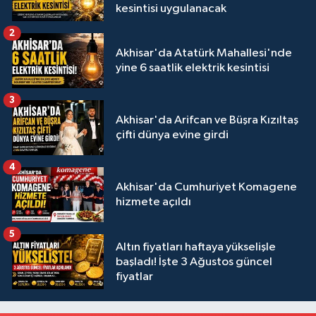
kesintisi uygulanacak
2
Akhisar'da Atatürk Mahallesi'nde
yine 6 saatlik elektrik kesintisi
3
Akhisar'da Arifcan ve Büşra Kızıltaş
çifti dünya evine girdi
4
Akhisar'da Cumhuriyet Komagene
hizmete açıldı
5
Altın fiyatları haftaya yükselişle
başladı! İşte 3 Ağustos güncel
fiyatlar