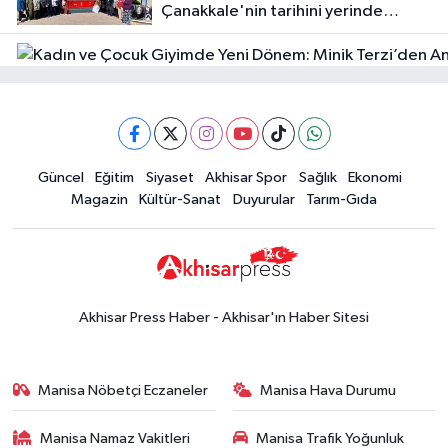
Çanakkale'nin tarihini yerinde
Halktan
yaşadı
Güncel
Güncel
Eğitim
Siyaset
Akhisar Spor
Sağlık
Ekonomi
18:57
Akhisar'da Atatürk
Magazin
Kültür-Sanat
Duyurular
Tarım-Gıda
Mahallesi'nde yine 6 saatlik elektrik
kesintisi
Ekonomi
18:50
Akhisar'da Cumhuriyet
Komagene hizmete açıldı
Akhisar Press Haber - Akhisar'ın Haber Sitesi
Duyurular
15:24
Akhisar'da binlerce aboneyi
Manisa Nöbetçi Eczaneler
Manisa Hava Durumu
ilgilendiriyor! Cuma günü elektrik
kesintisi uygulanacak
Manisa Namaz Vakitleri
Manisa Trafik Yoğunluk
Akhisar Spor