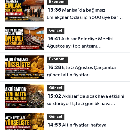
Ekonomi
13:36
Manisa'da bağımsız
Emlakçılar Odası için 500 üye barajı
aşıldı
Güncel
16:41
Akhisar Belediye Meclisi
Ağustos ayı toplantısını
gerçekleştirdi
Ekonomi
16:28
İşte 5 Ağustos Çarşamba
güncel altın fiyatları
Güncel
15:02
Akhisar'da sıcak hava etkisini
sürdürüyor! İşte 5 günlük hava
durumu
Güncel
14:53
Altın fiyatları haftaya