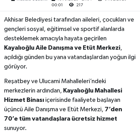
00:01
217
Akhisar Emlak
Akhisar Belediyesi tarafından aileleri, çocukları ve
gençleri sosyal, eğitimsel ve sportif alanlarda
Ülke
desteklemek amacıyla hayata geçirilen
Etiketler
Kayalıoğlu Aile Danışma ve Etüt Merkezi
,
açıldığı günden bu yana vatandaşlardan yoğun ilgi
görüyor.
Reşatbey ve Ulucami Mahalleleri’ndeki
merkezlerin ardından,
Kayalıoğlu Mahallesi
Hizmet Binası
içerisinde faaliyete başlayan
üçüncü Aile Danışma ve Etüt Merkezi,
7’den
70’e tüm vatandaşlara ücretsiz hizmet
sunuyor.