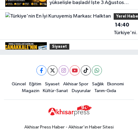
yükselişle başladı! İşte 3 Ağustos
güncel fiyatlar
Yerel Habe
14:40
Türkiye'ni
En İyi
Siyaset
Kuruyemiş
15:49
Erdelli Mahallesi sakinleri
Markası:
Çanakkale'nin tarihini yerinde
Halktan
yaşadı
Yerel Haber
Güncel
Eğitim
Siyaset
Akhisar Spor
Sağlık
Ekonomi
19:00
Kadın ve Çocuk Giyimde Yeni
Magazin
Kültür-Sanat
Duyurular
Tarım-Gıda
Dönem: Minik Terzi’den Anne-
Çocuk Stilini Tamamlayan
Güncel
Koleksiyonlar
18:57
Akhisar'da Atatürk
Mahallesi'nde yine 6 saatlik elektrik
Akhisar Press Haber - Akhisar'ın Haber Sitesi
kesintisi
Ekonomi