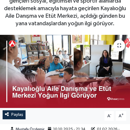
gençleri sosyal, eğitimsel ve sportif alanlarda
desteklemek amacıyla hayata geçirilen Kayalıoğlu
Magazin
Kadın
Duyurular
Aile Danışma ve Etüt Merkezi, açıldığı günden bu
yana vatandaşlardan yoğun ilgi görüyor.
Duyurular
Teknoloji
Tarım-Gıda
Yerel Haber
Sektörel
Akhisar Emlak
Röportaj
Ülke
Dünya
Etiketler
Yaşam
Kadın
Teknoloji
Paylaş
-
+
A
A
Yerel Haber
Mustafa Özdemir
10.10.2025 - 21:34
01.02.2026 -