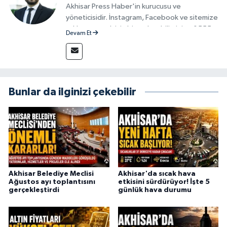
Akhisar Press Haber'in kurucusu ve
yöneticisidir. İnstagram, Facebook ve sitemize
reklam vermek için bize ulaşabilirsiniz - 0555
Devam Et
715 63 17
Bunlar da ilginizi çekebilir
Akhisar Belediye Meclisi
Akhisar'da sıcak hava
Ağustos ayı toplantısını
etkisini sürdürüyor! İşte 5
gerçekleştirdi
günlük hava durumu