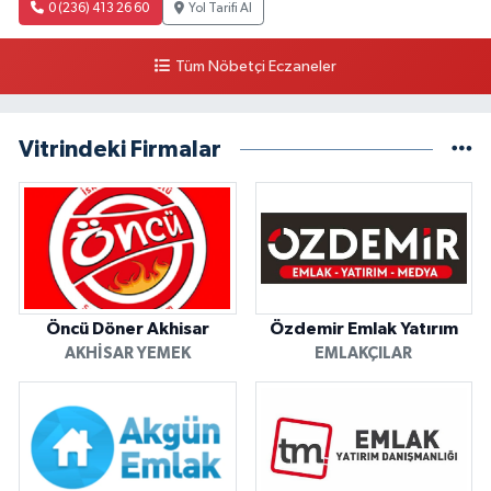
0 (236) 413 26 60
Yol Tarifi Al
Tüm Nöbetçi Eczaneler
Vitrindeki Firmalar
Öncü Döner Akhisar
Özdemir Emlak Yatırım
AKHISAR YEMEK
EMLAKÇILAR