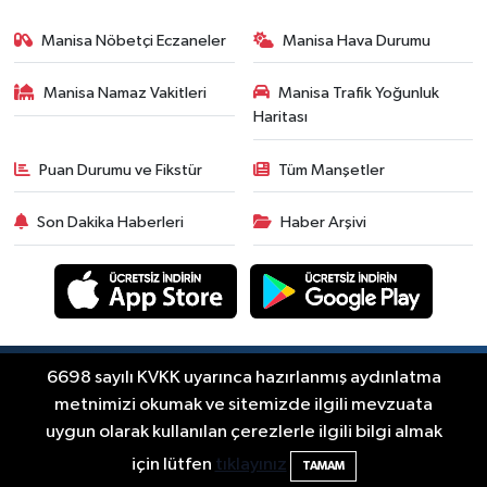
18:50
Akhisar'da Cumhuriyet
Manisa Nöbetçi Eczaneler
Manisa Hava Durumu
Komagene hizmete açıldı
Manisa Namaz Vakitleri
Manisa Trafik Yoğunluk
Duyurular
Haritası
15:24
Akhisar'da binlerce aboneyi
ilgilendiriyor! Cuma günü elektrik
Puan Durumu ve Fikstür
Tüm Manşetler
kesintisi uygulanacak
Akhisar Spor
Son Dakika Haberleri
Haber Arşivi
15:07
Alhatoğlu'ndan
Akhisargücü'ne sponsorluk desteği
devam ediyor
Ekonomi
14:54
Manisalı iş insanlarından
Kazakistan atağı
Copyright © Akhisar Press Haber 2012-2026 Her
6698 sayılı KVKK uyarınca hazırlanmış aydınlatma
RSS
hakkı saklıdır.
metnimizi okumak ve sitemizde ilgili mevzuata
Magazin
uygun olarak kullanılan çerezlerle ilgili bilgi almak
14:38
Akhisar'da Arifcan ve Büşra
Haber Yazılımı:
TE Bilişim
için lütfen
tıklayınız
TAMAM
Kızıltaş çifti dünya evine girdi