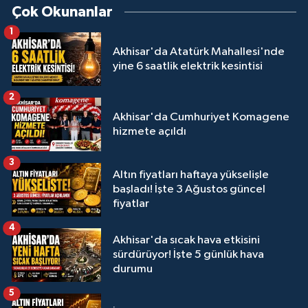
Çok Okunanlar
1
Akhisar'da Atatürk Mahallesi'nde
yine 6 saatlik elektrik kesintisi
2
Akhisar'da Cumhuriyet Komagene
hizmete açıldı
3
Altın fiyatları haftaya yükselişle
başladı! İşte 3 Ağustos güncel
fiyatlar
4
Akhisar'da sıcak hava etkisini
sürdürüyor! İşte 5 günlük hava
durumu
5