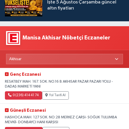
İşte 5 Ağustos Çarşamba güncel
altın fiyatları
Manisa Akhisar Nöbetçi Eczaneler
Genç Eczanesi
RESATBEY MAH. 167. SOK. NO.16 B AKHISAR PAZAR PAZARI YOLU -
DADAŞ MARKETİ YANI
0 (236) 414 41 74
Yol Tarifi Al
Güneşli Eczanesi
HASHOCA MAH. 127 SOK. NO:28 MERKEZ ÇARŞI- SOĞUK TULUMBA
MEVKİİ- DONBAYCI HANI KARŞISI