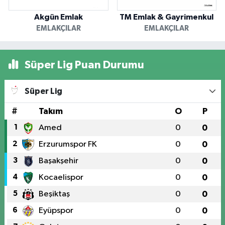
Akgün Emlak
TM Emlak & Gayrimenkul
EMLAKÇILAR
EMLAKÇILAR
Süper Lig Puan Durumu
Süper Lig
#
Takım
O
P
1
Amed
0
0
2
Erzurumspor FK
0
0
3
Başakşehir
0
0
4
Kocaelispor
0
0
5
Beşiktaş
0
0
6
Eyüpspor
0
0