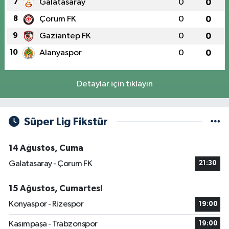
7
Galatasaray
0
0
8
Çorum FK
0
0
9
Gaziantep FK
0
0
10
Alanyaspor
0
0
Detaylar için tıklayın
Süper Lig Fikstür
14 Ağustos, Cuma
Galatasaray - Çorum FK
21:30
15 Ağustos, Cumartesi
Konyaspor - Rizespor
19:00
Kasımpaşa - Trabzonspor
19:00