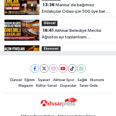
13:36
Manisa'da bağımsız
Emlakçılar Odası için 500 üye barajı
aşıldı
Güncel
16:41
Akhisar Belediye Meclisi
Ağustos ayı toplantısını
gerçekleştirdi
Ekonomi
16:28
İşte 5 Ağustos Çarşamba
güncel altın fiyatları
Güncel
Güncel
Eğitim
Siyaset
Akhisar Spor
Sağlık
Ekonomi
15:02
Akhisar'da sıcak hava etkisini
Magazin
Kültür-Sanat
Duyurular
Tarım-Gıda
sürdürüyor! İşte 5 günlük hava
durumu
Güncel
14:53
Altın fiyatları haftaya
yükselişle başladı! İşte 3 Ağustos