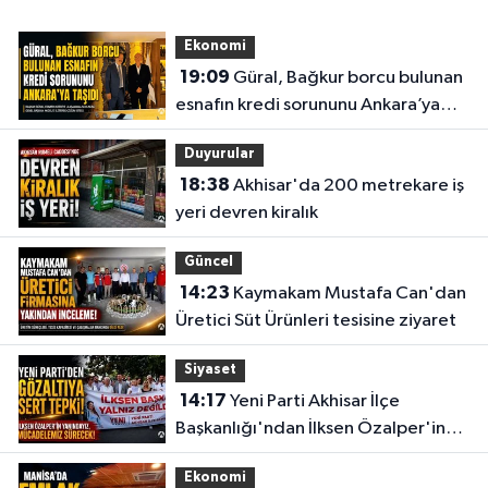
Ekonomi
19:09
Güral, Bağkur borcu bulunan
esnafın kredi sorununu Ankara’ya
taşıdı
Duyurular
18:38
Akhisar'da 200 metrekare iş
yeri devren kiralık
Güncel
14:23
Kaymakam Mustafa Can'dan
Üretici Süt Ürünleri tesisine ziyaret
Siyaset
14:17
Yeni Parti Akhisar İlçe
Başkanlığı'ndan İlksen Özalper'in
gözaltına alınmasına tepki
Ekonomi