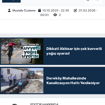
Magazin
Kadın
Duyurular
Mustafa Özdemir
10.10.2025 - 22:30
01.02.2026 -
00:01
2
Duyurular
Teknoloji
Tarım-Gıda
Yerel Haber
Sektörel
Akhisar Emlak
Röportaj
Dikkat! Akhisar için çok kuvvetli
yağış uyarısı!
Ülke
Dünya
Etiketler
Yaşam
Dereköy Mahallesinde
Kadın
Kanalizasyon Hattı Yenileniyor
Teknoloji
Yerel Haber
EDITÖR HAKKINDA