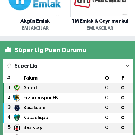
Akgün Emlak
TM Emlak & Gayrimenkul
EMLAKÇILAR
EMLAKÇILAR
Süper Lig Puan Durumu
Süper Lig
#
Takım
O
P
1
Amed
0
0
2
Erzurumspor FK
0
0
3
Başakşehir
0
0
4
Kocaelispor
0
0
5
Beşiktaş
0
0