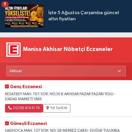
5
İşte 5 Ağustos Çarşamba güncel
altın fiyatları
Manisa Akhisar Nöbetçi Eczaneler
Genç Eczanesi
RESATBEY MAH. 167. SOK. NO.16 B AKHISAR PAZAR PAZARI YOLU -
DADAŞ MARKETİ YANI
0 (236) 414 41 74
Yol Tarifi Al
Güneşli Eczanesi
HASHOCA MAH. 127 SOK. NO:28 MERKEZ ÇARŞI- SOĞUK TULUMBA