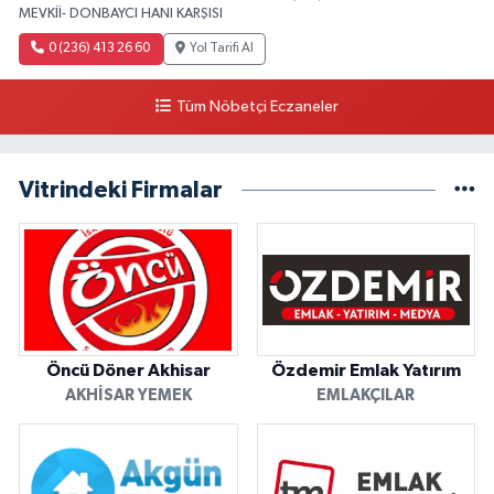
MEVKİİ- DONBAYCI HANI KARŞISI
0 (236) 413 26 60
Yol Tarifi Al
Tüm Nöbetçi Eczaneler
Vitrindeki Firmalar
Öncü Döner Akhisar
Özdemir Emlak Yatırım
AKHISAR YEMEK
EMLAKÇILAR