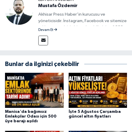
Mustafa Özdemir
Akhisar Emlak
Akhisar Press Haber'in kurucusu ve
yöneticisidir. İnstagram, Facebook ve sitemize
reklam vermek için bize ulaşabilirsiniz - 0555
Ülke
Devam Et
715 63 17
Etiketler
Bunlar da ilginizi çekebilir
Manisa'da bağımsız
İşte 5 Ağustos Çarşamba
Emlakçılar Odası için 500
güncel altın fiyatları
üye barajı aşıldı