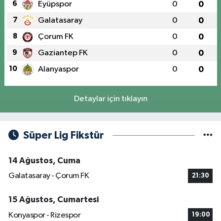
6
Eyüpspor
0
0
7
Galatasaray
0
0
8
Çorum FK
0
0
9
Gaziantep FK
0
0
10
Alanyaspor
0
0
Detaylar için tıklayın
Süper Lig Fikstür
14 Ağustos, Cuma
Galatasaray - Çorum FK
21:30
15 Ağustos, Cumartesi
Konyaspor - Rizespor
19:00