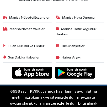
Akhisar Press Haber - Akhisar'ın Haber Sitesi
güncel fiyatlar
Yerel Haber
14:40
Türkiye'nin En İyi Kuruyemiş
Manisa Nöbetçi Eczaneler
Manisa Hava Durumu
Markası: Halktan
Manisa Namaz Vakitleri
Manisa Trafik Yoğunluk
Siyaset
Haritası
15:49
Erdelli Mahallesi sakinleri
Çanakkale'nin tarihini yerinde
Puan Durumu ve Fikstür
Tüm Manşetler
yaşadı
Yerel Haber
Son Dakika Haberleri
Haber Arşivi
19:00
Kadın ve Çocuk Giyimde Yeni
Dönem: Minik Terzi’den Anne-
Çocuk Stilini Tamamlayan
Güncel
Koleksiyonlar
18:57
Akhisar'da Atatürk
Mahallesi'nde yine 6 saatlik elektrik
Copyright © Akhisar Press Haber 2012-2026 Her
6698 sayılı KVKK uyarınca hazırlanmış aydınlatma
RSS
hakkı saklıdır.
kesintisi
metnimizi okumak ve sitemizde ilgili mevzuata
Ekonomi
uygun olarak kullanılan çerezlerle ilgili bilgi almak