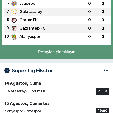
6
Eyüpspor
0
0
7
Galatasaray
0
0
8
Çorum FK
0
0
9
Gaziantep FK
0
0
10
Alanyaspor
0
0
Detaylar için tıklayın
Süper Lig Fikstür
14 Ağustos, Cuma
Galatasaray - Çorum FK
21:30
15 Ağustos, Cumartesi
Konyaspor - Rizespor
19:00