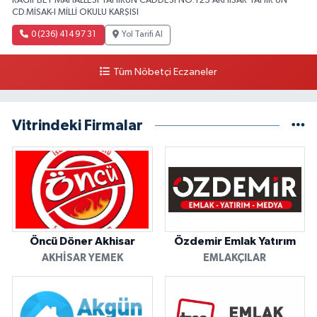
RAGIPBEY MAHALLESI TAHIRÜN CADDESI NO:123 AKHISAR TAHİR ÜN
CD.MİSAK-I MİLLİ OKULU KARŞISI
0 (236) 414 97 31
Yol Tarifi Al
Tüm Nöbetçi Eczaneler
Vitrindeki Firmalar
Öncü Döner Akhisar
Özdemir Emlak Yatırım
AKHISAR YEMEK
EMLAKÇILAR