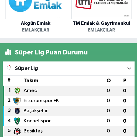
Akgün Emlak
TM Emlak & Gayrimenkul
EMLAKÇILAR
EMLAKÇILAR
Süper Lig Puan Durumu
Süper Lig
#
Takım
O
P
1
Amed
0
0
2
Erzurumspor FK
0
0
3
Başakşehir
0
0
4
Kocaelispor
0
0
5
Beşiktaş
0
0