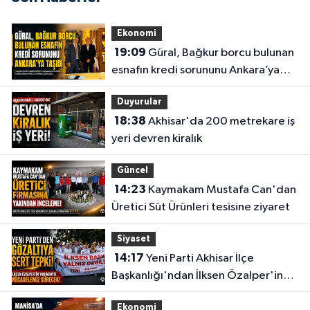
Ekonomi
19:09
Güral, Bağkur borcu bulunan
esnafın kredi sorununu Ankara’ya
taşıdı
Duyurular
18:38
Akhisar'da 200 metrekare iş
yeri devren kiralık
Güncel
14:23
Kaymakam Mustafa Can'dan
Üretici Süt Ürünleri tesisine ziyaret
Siyaset
14:17
Yeni Parti Akhisar İlçe
Başkanlığı'ndan İlksen Özalper'in
gözaltına alınmasına tepki
Ekonomi