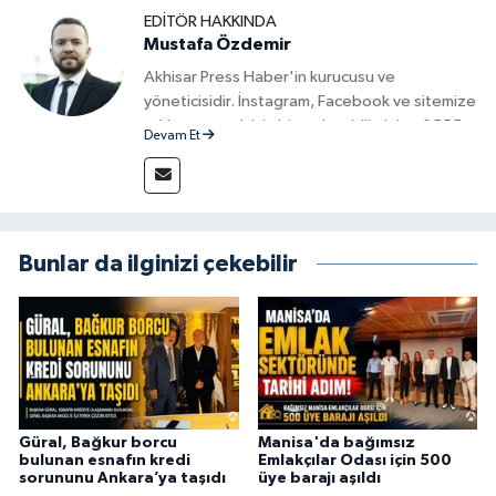
EDITÖR HAKKINDA
Mustafa Özdemir
Akhisar Press Haber'in kurucusu ve
yöneticisidir. İnstagram, Facebook ve sitemize
reklam vermek için bize ulaşabilirsiniz - 0555
Devam Et
715 63 17
Bunlar da ilginizi çekebilir
Güral, Bağkur borcu
Manisa'da bağımsız
bulunan esnafın kredi
Emlakçılar Odası için 500
sorununu Ankara’ya taşıdı
üye barajı aşıldı