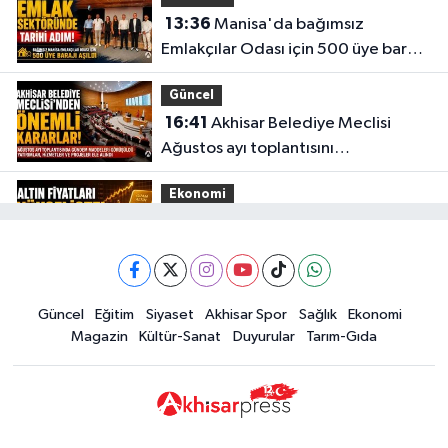
13:36
Manisa'da bağımsız
Emlakçılar Odası için 500 üye barajı
aşıldı
Güncel
16:41
Akhisar Belediye Meclisi
Ağustos ayı toplantısını
gerçekleştirdi
Ekonomi
16:28
İşte 5 Ağustos Çarşamba
güncel altın fiyatları
Güncel
Güncel
Eğitim
Siyaset
Akhisar Spor
Sağlık
Ekonomi
15:02
Akhisar'da sıcak hava etkisini
Magazin
Kültür-Sanat
Duyurular
Tarım-Gıda
sürdürüyor! İşte 5 günlük hava
durumu
Güncel
14:53
Altın fiyatları haftaya
yükselişle başladı! İşte 3 Ağustos