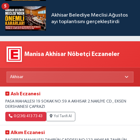
5
Akhisar Belediye Meclisi Ağustos
ayı toplantısını gerçekleştirdi
Manisa Akhisar Nöbetçi Eczaneler
Aslı Eczanesi
PASA MAHALLESI 19 SOKAK NO:59 A AKHISAR 2.NAKLİYE CD., EKSEN
DERSHANESİ ÇAPRAZI
0 (236) 413 73 43
Yol Tarifi Al
Alkım Eczanesi