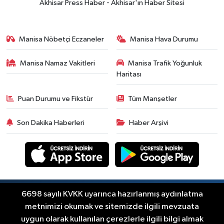
Akhisar Press Haber - Akhisar'ın Haber Sitesi
güncel fiyatlar
Yerel Haber
14:40
Türkiye'nin En İyi Kuruyemiş
Manisa Nöbetçi Eczaneler
Manisa Hava Durumu
Markası: Halktan
Manisa Namaz Vakitleri
Manisa Trafik Yoğunluk
Siyaset
Haritası
15:49
Erdelli Mahallesi sakinleri
Çanakkale'nin tarihini yerinde
Puan Durumu ve Fikstür
Tüm Manşetler
yaşadı
Yerel Haber
Son Dakika Haberleri
Haber Arşivi
19:00
Kadın ve Çocuk Giyimde Yeni
Dönem: Minik Terzi’den Anne-
Çocuk Stilini Tamamlayan
Güncel
Koleksiyonlar
18:57
Akhisar'da Atatürk
Mahallesi'nde yine 6 saatlik elektrik
Copyright © Akhisar Press Haber 2012-2026 Her
6698 sayılı KVKK uyarınca hazırlanmış aydınlatma
RSS
hakkı saklıdır.
kesintisi
metnimizi okumak ve sitemizde ilgili mevzuata
Ekonomi
uygun olarak kullanılan çerezlerle ilgili bilgi almak