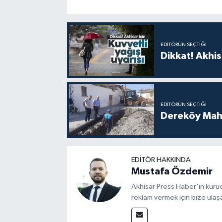
EDITÖRÜN SEÇTIĞI
Dikkat! Akhisa
EDITÖRÜN SEÇTIĞI
Dereköy Maha
EDITÖR HAKKINDA
Mustafa Özdemir
Akhisar Press Haber'in kuruc
reklam vermek için bize ulaşa