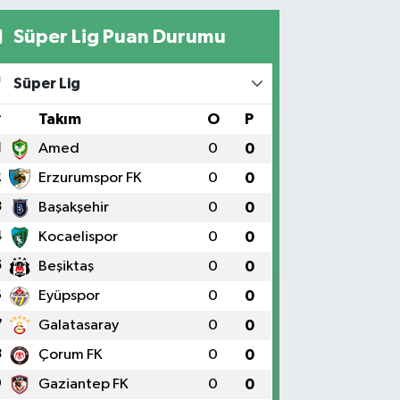
Süper Lig Puan Durumu
Süper Lig
#
Takım
O
P
1
Amed
0
0
2
Erzurumspor FK
0
0
3
Başakşehir
0
0
4
Kocaelispor
0
0
5
Beşiktaş
0
0
6
Eyüpspor
0
0
7
Galatasaray
0
0
8
Çorum FK
0
0
9
Gaziantep FK
0
0