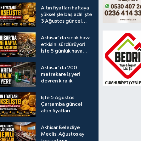
Altın fiyatları haftaya
yükselişle başladı! İşte
3 Ağustos güncel
fiyatlar
Akhisar'da sıcak hava
etkisini sürdürüyor!
İşte 5 günlük hava
durumu
Akhisar'da 200
metrekare iş yeri
devren kiralık
İşte 5 Ağustos
Çarşamba güncel
altın fiyatları
Akhisar Belediye
Meclisi Ağustos ayı
toplantısını