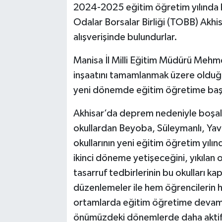
2024-2025 eğitim öğretim yılında 
Odalar Borsalar Birliği (TOBB) Akhi
Akhisar Emlak
alışverişinde bulundurlar.
Ülke
Manisa İl Milli Eğitim Müdürü Mehm
Etiketler
inşaatını tamamlanmak üzere olduğu
yeni dönemde eğitim öğretime başla
Akhisar’da deprem nedeniyle boşal
okullardan Beyoba, Süleymanlı, Yavu
okullarının yeni eğitim öğretim yıl
ikinci döneme yetişeceğini, yıkılan o
tasarruf tedbirlerinin bu okulları 
düzenlemeler ile hem öğrencilerin 
ortamlarda eğitim öğretime devam e
önümüzdeki dönemlerde daha aktif o