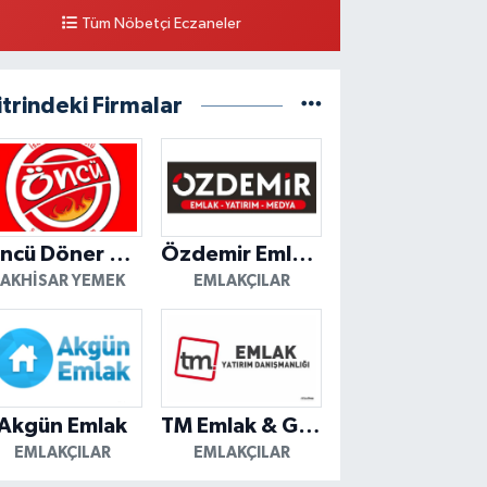
Tüm Nöbetçi Eczaneler
itrindeki Firmalar
Öncü Döner Akhisar
Özdemir Emlak Yatırım
AKHISAR YEMEK
EMLAKÇILAR
Akgün Emlak
TM Emlak & Gayrimenkul
EMLAKÇILAR
EMLAKÇILAR