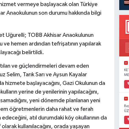
hizmet vermeye başlayacak olan Türkiye
sar Anaokulunun son durumu hakkında bilgi
et Uğurelli; TOBB Akhisar Anaokulunun
 ve hemen ardından tefrişatının yapılarak
yacağı belirtildi.
tılan ve güçlendirmeleri devam eden
KE
z Selim, Tarık Sarı ve Aysun Kayalar
ME
ında hizmete başlayacağını, Gazi Okulunun da
kulların yerine de yenilerinin yapılacağını,
kapsamadığını, yeni dönemde planlanan yeni
Re
hem öğretmenlerin daha rahat ve ferah
ÜZ
deceğini, atıl durumdaki köy okullarının da
larak kullanılacağını, orada yaşayan