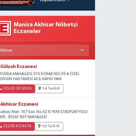
gerçekleştirdi
Manisa Akhisar Nöbetçi
Eczaneler
Gülşah Eczanesi
THÜDA MAHALLESİ 373 SOKAK NO:39 A ÖZEL
DİGÜN HASTANESİ ACİL KAPISI YANI
0 (533) 161 96 59
Yol Tarifi Al
Akhisar Eczanesi
şatbey Mah. 167 Sok. No:42 B YENİ STADYUM YOLU
ERİ - REŞAT BEY MAHALLESİ
0 (236) 412 84 78
Yol Tarifi Al