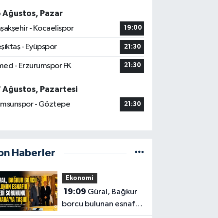
6 Ağustos, Pazar
şakşehir - Kocaelispor
19:00
şiktaş - Eyüpspor
21:30
ed - Erzurumspor FK
21:30
7 Ağustos, Pazartesi
msunspor - Göztepe
21:30
on Haberler
Ekonomi
19:09
Güral, Bağkur
borcu bulunan esnafın
kredi sorununu