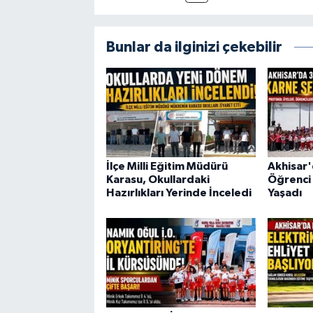
Bunlar da ilginizi çekebilir
İlçe Milli Eğitim Müdürü
Akhisar'
Karasu, Okullardaki
Öğrenci 
Hazırlıkları Yerinde İnceledi
Yaşadı