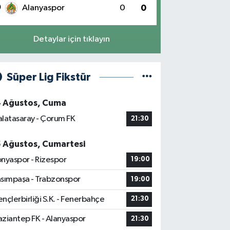
0
Alanyaspor
0
0
Detaylar için tıklayın
Süper Lig Fikstür
4 Ağustos, Cuma
latasaray - Çorum FK
21:30
5 Ağustos, Cumartesi
nyaspor - Rizespor
19:00
sımpaşa - Trabzonspor
19:00
nçlerbirliği S.K. - Fenerbahçe
21:30
ziantep FK - Alanyaspor
21:30