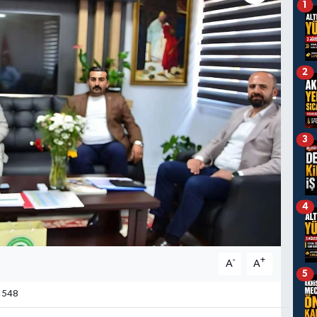
1
2
3
4
-
+
A
A
5
1548