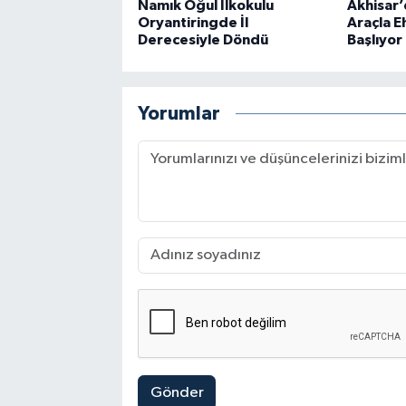
Namık Oğul İlkokulu
Akhisar’d
Oryantiringde İl
Araçla E
Derecesiyle Döndü
Başlıyor
Yorumlar
Gönder