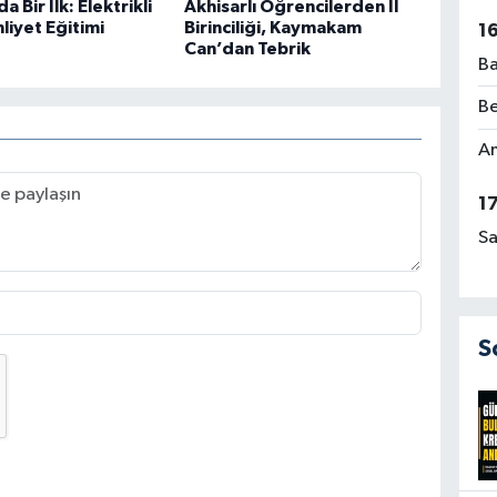
a Bir İlk: Elektrikli
Akhisarlı Öğrencilerden İl
hliyet Eğitimi
Birinciliği, Kaymakam
1
Can’dan Tebrik
Ba
Be
Am
1
Sa
S