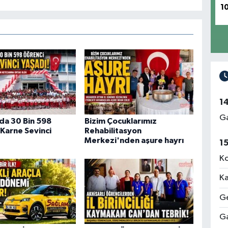
1
1
Ga
da 30 Bin 598
Bizim Çocuklarımız
Karne Sevinci
Rehabilitasyon
Merkezi'nden aşure hayrı
1
Ko
Ka
Ge
Ga