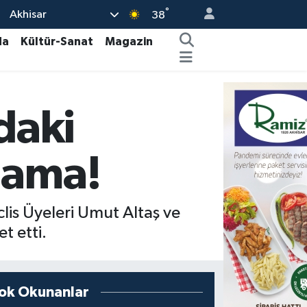
°
Akhisar
38
da
Kültür-Sanat
Magazin
daki
klama!
lis Üyeleri Umut Altaş ve
t etti.
ok Okunanlar