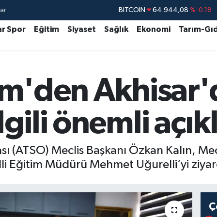
ar
DOLAR
47,7436
%0.18
EURO
55,2510
%0.32
ar Spor
Eğitim
Siyaset
Sağlık
Ekonomi
Tarım-Gı
STERLİN
64,4811
%0.38
GRAM ALTIN
6660.55
%0.03
itim'den Akhisar'
BİST100
13.779
%-14
ilgili önemli açı
sı (ATSO) Meclis Başkanı Özkan Kalın, Mec
lli Eğitim Müdürü Mehmet Uğurelli’yi ziyare
Ç