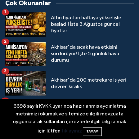
Çok Okunanlar
1
Altın fiyatları haftaya yükselişle
başladı! İşte 3 Ağustos güncel
fiyatlar
2
Akhisar'da sıcak hava etkisini
sürdürüyor! İşte 5 günlük hava
durumu
3
Akhisar'da 200 metrekare iş yeri
devren kiralık
4
6698 sayılı KVKK uyarınca hazırlanmış aydınlatma
İşte 5 Ağustos Çarşamba güncel
metnimizi okumak ve sitemizde ilgili mevzuata
altın fiyatları
uygun olarak kullanılan çerezlerle ilgili bilgi almak
5
için lütfen
tıklayınız
TAMAM