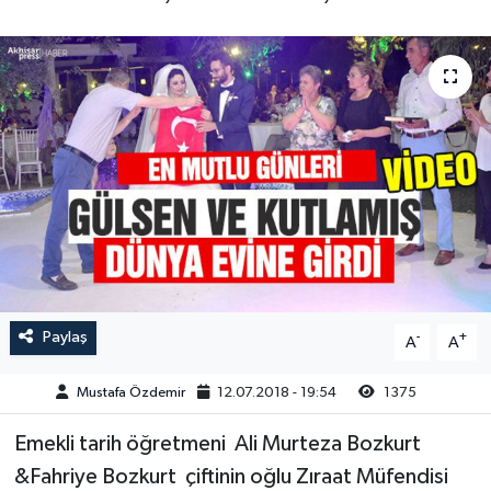
Magazin
Kadın
Duyurular
Duyurular
Teknoloji
Tarım-Gıda
Yerel Haber
Sektörel
Akhisar Emlak
Röportaj
Ülke
Dünya
Etiketler
Yaşam
Paylaş
-
+
A
A
Kadın
Mustafa Özdemir
12.07.2018 - 19:54
1375
Teknoloji
Emekli tarih öğretmeni Ali Murteza Bozkurt
&Fahriye Bozkurt çiftinin oğlu Zıraat Müfendisi
Yerel Haber