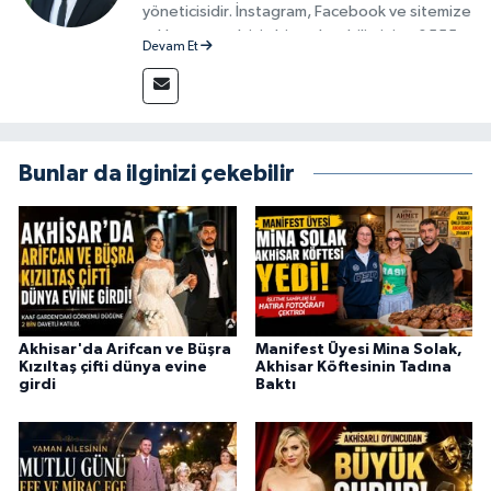
yöneticisidir. İnstagram, Facebook ve sitemize
reklam vermek için bize ulaşabilirsiniz - 0555
Devam Et
715 63 17
Bunlar da ilginizi çekebilir
Akhisar'da Arifcan ve Büşra
Manifest Üyesi Mina Solak,
Kızıltaş çifti dünya evine
Akhisar Köftesinin Tadına
girdi
Baktı