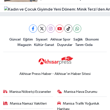
yaşadı
Güncel
Güncel
Eğitim
Siyaset
Akhisar Spor
Sağlık
Ekonomi
18:57
Akhisar'da Atatürk
Magazin
Kültür-Sanat
Duyurular
Tarım-Gıda
Mahallesi'nde yine 6 saatlik elektrik
kesintisi
Ekonomi
18:50
Akhisar'da Cumhuriyet
Komagene hizmete açıldı
Akhisar Press Haber - Akhisar'ın Haber Sitesi
Duyurular
15:24
Akhisar'da binlerce aboneyi
Manisa Nöbetçi Eczaneler
Manisa Hava Durumu
ilgilendiriyor! Cuma günü elektrik
kesintisi uygulanacak
Manisa Namaz Vakitleri
Manisa Trafik Yoğunluk
Akhisar Spor
Haritası