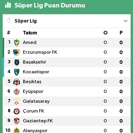
Süper Lig Puan Durumu
Süper Lig
#
Takım
O
P
1
Amed
0
0
2
Erzurumspor FK
0
0
3
Başakşehir
0
0
4
Kocaelispor
0
0
5
Beşiktaş
0
0
6
Eyüpspor
0
0
7
Galatasaray
0
0
8
Çorum FK
0
0
9
Gaziantep FK
0
0
10
Alanyaspor
0
0