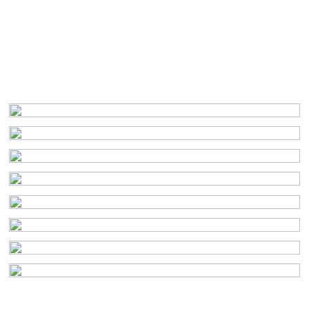
Akhisar Emlak
Ülke
Etiketler