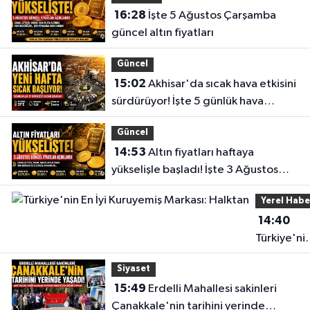
16:28
İşte 5 Ağustos Çarşamba
güncel altın fiyatları
Güncel
15:02
Akhisar'da sıcak hava etkisini
sürdürüyor! İşte 5 günlük hava
durumu
Güncel
14:53
Altın fiyatları haftaya
yükselişle başladı! İşte 3 Ağustos
güncel fiyatlar
Yerel Habe
14:40
Türkiye'ni
En İyi
Siyaset
Kuruyemiş
15:49
Erdelli Mahallesi sakinleri
Markası:
Çanakkale'nin tarihini yerinde
Halktan