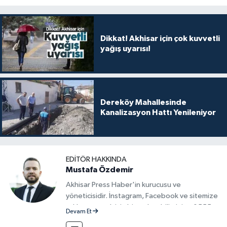
Dikkat! Akhisar için çok kuvvetli
yağış uyarısı!
Dereköy Mahallesinde
Kanalizasyon Hattı Yenileniyor
EDITÖR HAKKINDA
Mustafa Özdemir
Akhisar Press Haber'in kurucusu ve
yöneticisidir. İnstagram, Facebook ve sitemize
reklam vermek için bize ulaşabilirsiniz - 0555
Devam Et
715 63 17