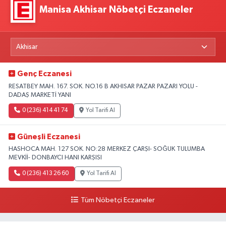
Manisa Akhisar Nöbetçi Eczaneler
Genç Eczanesi
RESATBEY MAH. 167. SOK. NO.16 B AKHISAR PAZAR PAZARI YOLU -
DADAŞ MARKETİ YANI
0 (236) 414 41 74
Yol Tarifi Al
Güneşli Eczanesi
HASHOCA MAH. 127 SOK. NO:28 MERKEZ ÇARŞI- SOĞUK TULUMBA
MEVKİİ- DONBAYCI HANI KARŞISI
0 (236) 413 26 60
Yol Tarifi Al
Tüm Nöbetçi Eczaneler