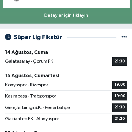
Detaylar için tıklayın
Süper Lig Fikstür
14 Ağustos, Cuma
Galatasaray - Çorum FK
21:30
15 Ağustos, Cumartesi
Konyaspor - Rizespor
19:00
Kasımpaşa - Trabzonspor
19:00
Gençlerbirliği S.K. - Fenerbahçe
21:30
Gaziantep FK - Alanyaspor
21:30