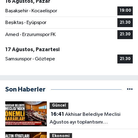
16 Ağustos, Pazar
Başakşehir - Kocaelispor
19:00
Beşiktaş - Eyüpspor
21:30
Amed - Erzurumspor FK
21:30
17 Ağustos, Pazartesi
Samsunspor - Göztepe
21:30
Son Haberler
Güncel
16:41
Akhisar Belediye Meclisi
Ağustos ayı toplantısını
gerçekleştirdi
Ekonomi