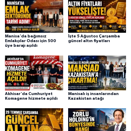
Manisa'da bağımsız
İşte 5 Ağustos Çarşamba
Emlakçılar Odası için 500
güncel altın fiyatları
üye barajı aşıldı
Akhisar'da Cumhuriyet
Manisalı iş insanlarından
Komagene hizmete açıldı
Kazakistan atağı