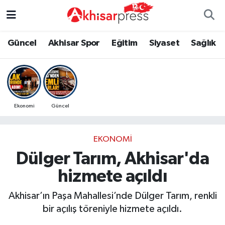
Güncel
Magazin
Güncel
Manisa Nöbetçi Eczaneler
Güncel
Akhisar Spor
Eğitim
Siyaset
Sağlık
Akhisar Spor
Kültür-Sanat
Eğitim
Manisa Hava Durumu
Eğitim
Duyurular
Siyaset
Manisa Namaz Vakitleri
Ekonomi
Güncel
Siyaset
Tarım-Gıda
Akhisar Spor
Manisa Trafik Yoğunluk Haritası
EKONOMI
Sağlık
Sektörel
Sağlık
Süper Lig Puan Durumu ve Fikstür
Dülger Tarım, Akhisar'da
Ekonomi
Röportaj
Ekonomi
Tüm Manşetler
hizmete açıldı
Tarım-Gıda
Dünya
Magazin
Son Dakika Haberleri
Akhisar’ın Paşa Mahallesi’nde Dülger Tarım, renkli
bir açılış töreniyle hizmete açıldı.
Kültür-Sanat
Yaşam
Kültür-Sanat
Haber Arşivi