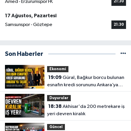
Amed - Erzurumspor FK
21:30
17 Ağustos, Pazartesi
Samsunspor - Göztepe
21:30
Son Haberler
Ekonomi
19:09
Güral, Bağkur borcu bulunan
esnafın kredi sorununu Ankara’ya
taşıdı
Duyurular
18:38
Akhisar'da 200 metrekare iş
yeri devren kiralık
Güncel