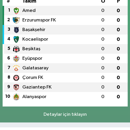
#
Takım
O
P
1
Amed
0
0
2
Erzurumspor FK
0
0
3
Başakşehir
0
0
4
Kocaelispor
0
0
5
Beşiktaş
0
0
6
Eyüpspor
0
0
7
Galatasaray
0
0
8
Çorum FK
0
0
9
Gaziantep FK
0
0
10
Alanyaspor
0
0
Detaylar için tıklayın