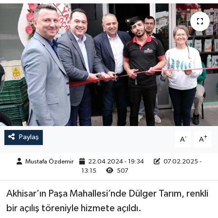
Magazin
Kadın
Duyurular
Duyurular
Teknoloji
Tarım-Gıda
Yerel Haber
Sektörel
Akhisar Emlak
Röportaj
Ülke
Dünya
Paylaş
-
+
A
A
Etiketler
Yaşam
Mustafa Özdemir
22.04.2024 - 19:34
07.02.2025 -
Kadın
13:15
507
Teknoloji
Akhisar’ın Paşa Mahallesi’nde Dülger Tarım, renkli
bir açılış töreniyle hizmete açıldı.
Yerel Haber