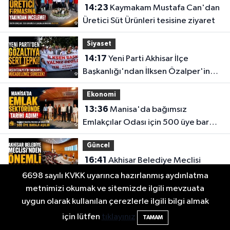
14:23
Kaymakam Mustafa Can'dan
Üretici Süt Ürünleri tesisine ziyaret
Siyaset
14:17
Yeni Parti Akhisar İlçe
Başkanlığı'ndan İlksen Özalper'in
gözaltına alınmasına tepki
Ekonomi
13:36
Manisa'da bağımsız
Emlakçılar Odası için 500 üye barajı
aşıldı
Güncel
16:41
Akhisar Belediye Meclisi
Ağustos ayı toplantısını
6698 sayılı KVKK uyarınca hazırlanmış aydınlatma
gerçekleştirdi
metnimizi okumak ve sitemizde ilgili mevzuata
Ekonomi
uygun olarak kullanılan çerezlerle ilgili bilgi almak
16:28
İşte 5 Ağustos Çarşamba
için lütfen
tıklayınız
TAMAM
güncel altın fiyatları