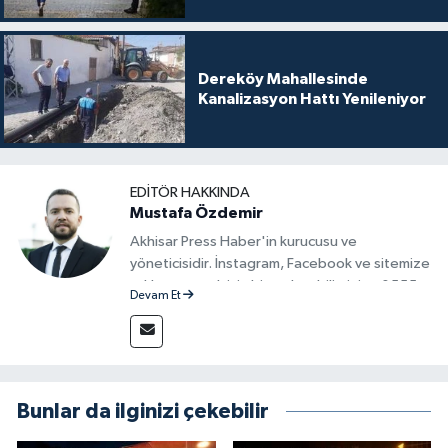
Dereköy Mahallesinde
Kanalizasyon Hattı Yenileniyor
EDITÖR HAKKINDA
Mustafa Özdemir
Akhisar Press Haber'in kurucusu ve
yöneticisidir. İnstagram, Facebook ve sitemize
reklam vermek için bize ulaşabilirsiniz - 0555
Devam Et
715 63 17
Bunlar da ilginizi çekebilir