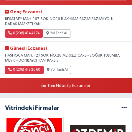
Genç Eczanesi
RESATBEY MAH. 167. SOK. NO.16 B AKHISAR PAZAR PAZARI YOLU -
DADAŞ MARKETİ YANI
0 (236) 414 41 74
Yol Tarifi Al
Güneşli Eczanesi
HASHOCA MAH. 127 SOK. NO:28 MERKEZ ÇARŞI- SOĞUK TULUMBA
MEVKİİ- DONBAYCI HANI KARŞISI
0 (236) 413 26 60
Yol Tarifi Al
Tüm Nöbetçi Eczaneler
Vitrindeki Firmalar