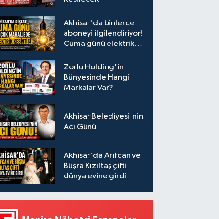
Akhisar'da binlerce
aboneyi ilgilendiriyor!
Cuma günü elektrik
kesintisi uygulanacak
Zorlu Holding'in
Bünyesinde Hangi
Markalar Var?
Akhisar Belediyesi'nin
Acı Günü
Akhisar'da Arifcan ve
Büşra Kızıltaş çifti
dünya evine girdi