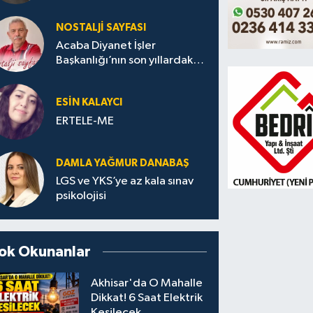
NOSTALJI SAYFASI
Acaba Diyanet İşler
Başkanlığı’nın son yıllardaki
yayınlarında bu başlıklar var
mı?
ESIN KALAYCI
ERTELE-ME
DAMLA YAĞMUR DANABAŞ
LGS ve YKS’ye az kala sınav
psikolojisi
ok Okunanlar
Akhisar'da O Mahalle
Dikkat! 6 Saat Elektrik
Kesilecek