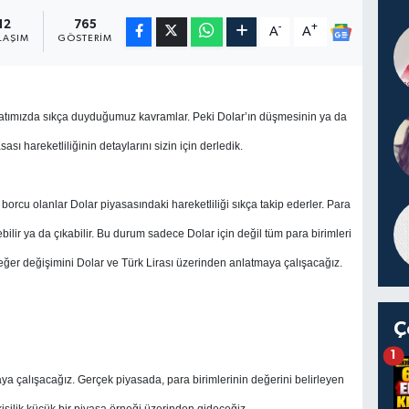
12
765
-
+
A
A
LAŞIM
GÖSTERIM
atımızda sıkça duyduğumuz kavramlar. Peki Dolar’ın düşmesinin ya da
sı hareketliliğinin detaylarını sizin için derledik.
orcu olanlar Dolar piyasasındaki hareketliliği sıkça takip ederler. Para
ilir ya da çıkabilir. Bu durum sadece Dolar için değil tüm para birimleri
u değer değişimini Dolar ve Türk Lirası üzerinden anlatmaya çalışacağız.
Ç
1
a çalışacağız. Gerçek piyasada, para birimlerinin değerini belirleyen
 kişilik küçük bir piyasa örneği üzerinden gideceğiz.