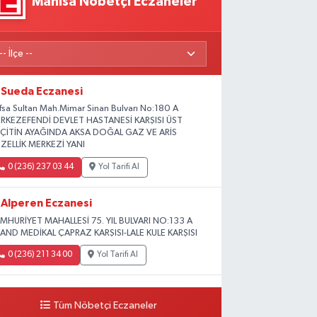
Manisa Nöbetçi Eczaneler
Sueda Eczanesi
fsa Sultan Mah.Mimar Sinan Bulvarı No:180 A
RKEZEFENDİ DEVLET HASTANESİ KARŞISI ÜST
ÇİTİN AYAĞINDA AKSA DOĞAL GAZ VE ARİS
ZELLİK MERKEZİ YANI
0 (236) 237 03 44
Yol Tarifi Al
Alperen Eczanesi
MHURİYET MAHALLESİ 75. YIL BULVARI NO:133 A
AND MEDİKAL ÇAPRAZ KARŞISI-LALE KULE KARŞISI
0 (236) 211 34 00
Yol Tarifi Al
Karahan Eczanesi
Tüm Nöbetçi Eczaneler
MHURİYET MAHY. MENDERES BULVARI NO:39 B