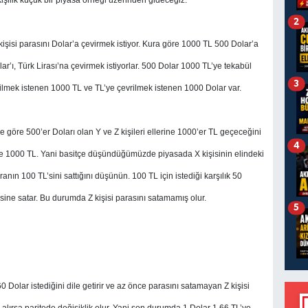
2
işisi parasını Dolar’a çevirmek istiyor. Kura göre 1000 TL 500 Dolar’a
lar’ı, Türk Lirası’na çevirmek istiyorlar. 500 Dolar 1000 TL’ye tekabül
3
lmek istenen 1000 TL ve TL’ye çevrilmek istenen 1000 Dolar var.
göre 500’er Doları olan Y ve Z kişileri ellerine 1000’er TL geçeceğini
4
e 1000 TL. Yani basitçe düşündüğümüzde piyasada X kişisinin elindeki
ranın 100 TL’sini sattığını düşünün. 100 TL için istediği karşılık 50
şisine satar. Bu durumda Z kişisi parasını satamamış olur.
5
60 Dolar istediğini dile getirir ve az önce parasını satamayan Z kişisi
L alırsa paritede değişiklik olur. Yani son durumda 1 Dolar 1,66 TL’ye