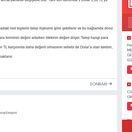
daki reel kişilerin talep ilişkisine göre şekillenir ve bu bağlamda döviz
 para biriminin değeri artarken ötekinin değeri düşer. Talep hangi para
Ha
r’ın TL karşısında daha değerli olmasının sebebi de Dolar’a olan talebin,
ME
GE
naklanır.
GÜ
SONRAKI
CU
GR
Yönetmeni
CU