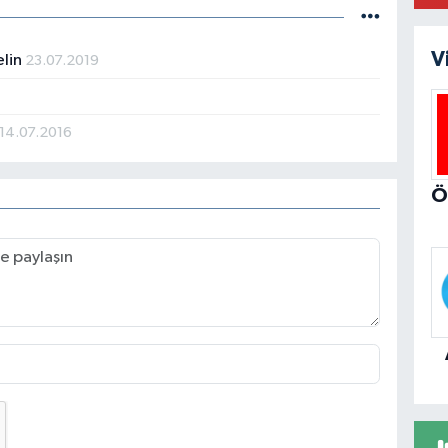
V
elin
23.07.2019
ÖZ
PA
ME
14.07.2016
Yö
KA
PA
AK