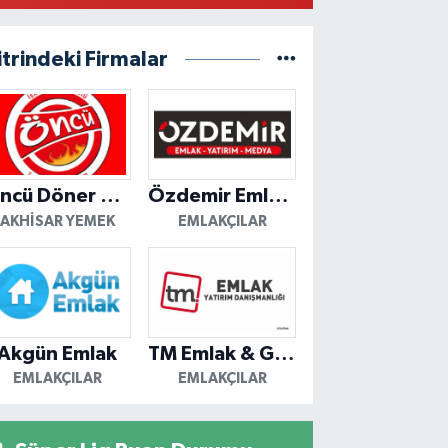
0 (236) 462 38 00
Yol Tarifi Al
itrindeki Firmalar
Eser Eczanesi
YURT MAH.ŞEHİTLER YOLU SOKAK NO:22 A CUMA
ZARI YOLU ÜZERİNDE, CAMİÖNÜ
VKİ,KONAKÖNÜ, 2 NOLU SAĞLIK OCAĞI KARŞISI
0 (236) 312 36 37
Yol Tarifi Al
Öncü Döner Akhisar
Özdemir Emlak Yatırım
Gökçe Eczanesi
AKHISAR YEMEK
EMLAKÇILAR
rük Mah. Atatürk Cad. No:223 C CAN HASTANESİ
RŞISI ÖZGÜRLÜK HEYKELİ ÇAPRAZI
0 (236) 712 14 14
Yol Tarifi Al
Nezih Eczanesi
Akgün Emlak
TM Emlak & Gayrimenkul
SA MAHALLESI TAHIRÜN CADDESI NO:69 A AKHISAR
EMLAKÇILAR
EMLAKÇILAR
BANK YAKININDA
0 (236) 414 95 39
Yol Tarifi Al