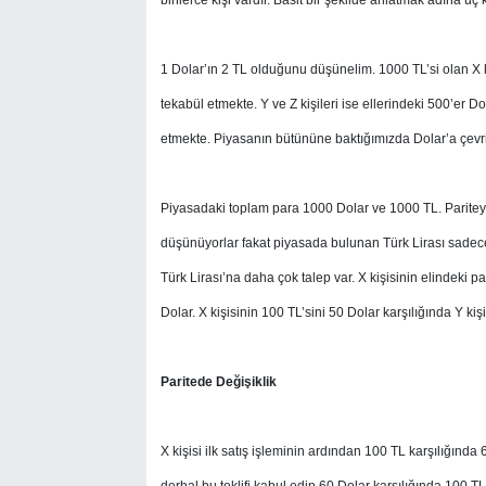
Akhisar Emlak
1 Dolar’ın 2 TL olduğunu düşünelim. 1000 TL’si olan X k
tekabül etmekte. Y ve Z kişileri ise ellerindeki 500’er Do
Ülke
etmekte. Piyasanın bütününe baktığımızda Dolar’a çevri
Etiketler
Piyasadaki toplam para 1000 Dolar ve 1000 TL. Pariteye 
düşünüyorlar fakat piyasada bulunan Türk Lirası sadec
Türk Lirası’na daha çok talep var. X kişisinin elindeki pa
Dolar. X kişisinin 100 TL’sini 50 Dolar karşılığında Y ki
Paritede Değişiklik
X kişisi ilk satış işleminin ardından 100 TL karşılığında 
derhal bu teklifi kabul edip 60 Dolar karşılığında 100 T