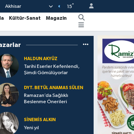
°
Akhisar
15
da
Kültür-Sanat
Magazin
azarlar
HALDUN AKYÜZ
Tarihi Eserler Kefenlendi,
Şimdi Gömülüyorlar
DYT. BETÜL ANAMAS SÜLEN
Ramazan’da Sağlıklı
Beslenme Önerileri
SINEMIS ALKIN
Yeni yıl