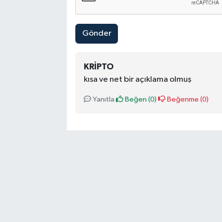
Gönder
KRIPTO
kısa ve net bir açıklama olmuş
Yanıtla
Beğen (
0
)
Beğenme (
0
)