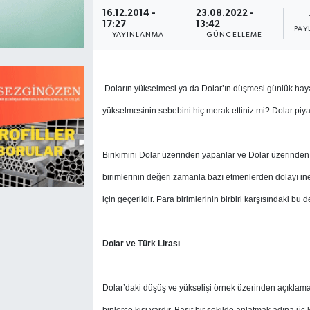
16.12.2014 -
23.08.2022 -
Magazin
Kadın
Duyurular
17:27
13:42
PAY
YAYINLANMA
GÜNCELLEME
Duyurular
Teknoloji
Tarım-Gıda
Doların yükselmesi ya da Dolar’ın düşmesi günlük hay
Yerel Haber
Sektörel
yükselmesinin sebebini hiç merak ettiniz mi? Dolar piyasa
Akhisar Emlak
Röportaj
Birikimini Dolar üzerinden yapanlar ve Dolar üzerinden b
Ülke
Dünya
birimlerinin değeri zamanla bazı etmenlerden dolayı ineb
için geçerlidir. Para birimlerinin birbiri karşısındaki b
Etiketler
Yaşam
Kadın
Dolar ve Türk Lirası
Teknoloji
Dolar’daki düşüş ve yükselişi örnek üzerinden açıklamay
Yerel Haber
binlerce kişi vardır. Basit bir şekilde anlatmak adına üç