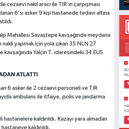
e cezaevi nakil aracı ile TIR'ın çarpışması
nan 6'sı asker 9 kişi hastanede tedavi altına
atıldı.
utalp Mahallesi Savaştepe kavşağında meydana
 nakli yapmak için yola çıkan 35 NLN 27
pe kavşağında Yalçın T. idaresindeki 34 EUS
RE
ADAN ATLATTI
PA
an 6 asker ile 2 cezaevi personeli ve TIR
yıda ambulans ile itfaiye, polis ve jandarma
HA
SO
tli hastanelere kaldırıldı. Kazayı yara almadan
hastaneye kaldırıldı.