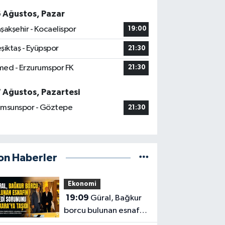
6 Ağustos, Pazar
şakşehir - Kocaelispor
19:00
şiktaş - Eyüpspor
21:30
ed - Erzurumspor FK
21:30
7 Ağustos, Pazartesi
msunspor - Göztepe
21:30
on Haberler
Ekonomi
19:09
Güral, Bağkur
borcu bulunan esnafın
kredi sorununu