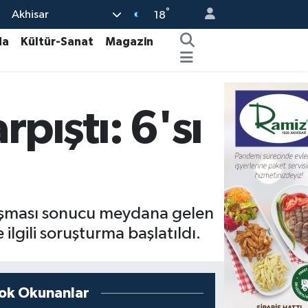
°
Akhisar
18
da
Kültür-Sanat
Magazin
rpıştı: 6'sı
arpışması sonucu meydana gelen
 ilgili soruşturma başlatıldı.
ok Okunanlar