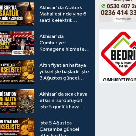
Akhisar'da Atatürk
Mahallesi'nde yine 6
saatlik elektrik
kesintisi
Akhisar'da
Cumhuriyet
Komagene hizmete
açıldı
Altın fiyatları haftaya
yükselişle başladı! İşte
3 Ağustos güncel
fiyatlar
Akhisar'da sıcak hava
etkisini sürdürüyor!
İşte 5 günlük hava
durumu
İşte 5 Ağustos
Çarşamba güncel
altın fiyatları