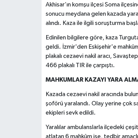
Akhisar’ın komşu ilçesi Soma ilçesind
sonucu meydana gelen kazada yarala
Akhisar Emlak
alındı. Kaza ile ilgili soruşturma başl
Ülke
Edinilen bilgilere göre, kaza Turg
Etiketler
geldi. İzmir'den Eskişehir'e mahkûm
plakalı cezaevi nakil aracı, Savaşte
466 plakalı TIR ile çarpıştı.
MAHKUMLAR KAZAYI YARA ALM
Kazada cezaevi nakil aracında bulun
şoförü yaralandı. Olay yerine çok sa
ekipleri sevk edildi.
Yaralılar ambulanslarla ilçedeki çeşi
atlatan 6 mahkûm ise, tedbir amaçlı 