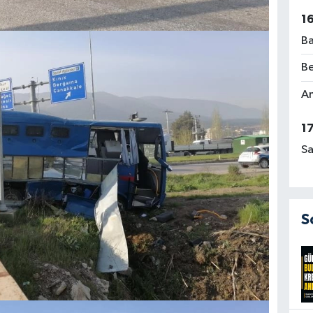
1
Ba
Be
Am
1
Sa
S