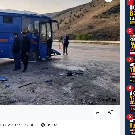
1
2
3
4
-
+
A
A
5
18.02.2025 - 22:30
19.9k