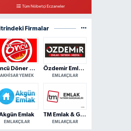
Tüm Nöbetçi Eczaneler
itrindeki Firmalar
Öncü Döner Akhisar
Özdemir Emlak Yatırım
AKHISAR YEMEK
EMLAKÇILAR
Akgün Emlak
TM Emlak & Gayrimenkul
EMLAKÇILAR
EMLAKÇILAR