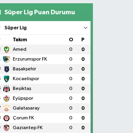
Süper Lig Puan Durumu
Süper Lig
#
Takım
O
P
1
Amed
0
0
2
Erzurumspor FK
0
0
3
Başakşehir
0
0
4
Kocaelispor
0
0
5
Beşiktaş
0
0
6
Eyüpspor
0
0
7
Galatasaray
0
0
8
Çorum FK
0
0
9
Gaziantep FK
0
0