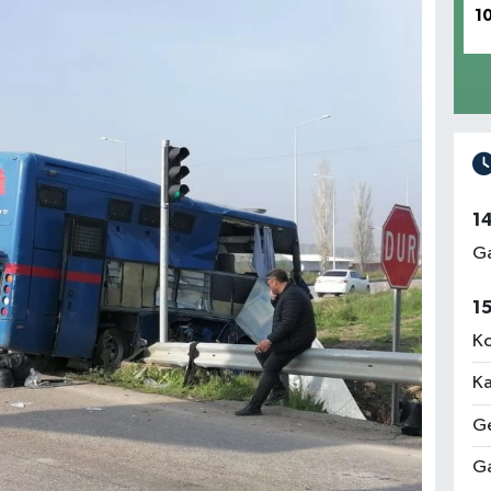
1
1
Ga
1
Ko
Ka
Ge
Ga