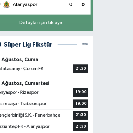
0
Alanyaspor
0
0
Detaylar için tıklayın
Süper Lig Fikstür
4 Ağustos, Cuma
latasaray - Çorum FK
21:30
5 Ağustos, Cumartesi
nyaspor - Rizespor
19:00
sımpaşa - Trabzonspor
19:00
nçlerbirliği S.K. - Fenerbahçe
21:30
ziantep FK - Alanyaspor
21:30