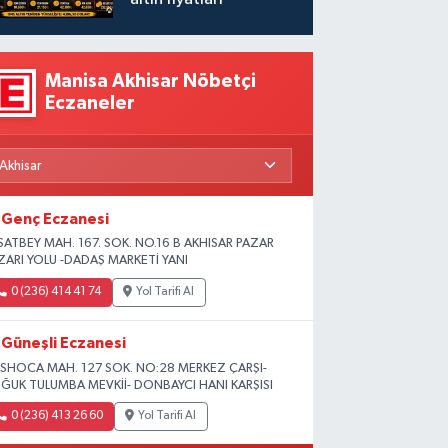
Manisa Akhisar Nöbetçi
Eczaneler
Genç Eczanesi
SATBEY MAH. 167. SOK. NO.16 B AKHISAR PAZAR
ZARI YOLU -DADAŞ MARKETİ YANI
0 (236) 414 41 74
Yol Tarifi Al
Güneşli Eczanesi
SHOCA MAH. 127 SOK. NO:28 MERKEZ ÇARŞI-
ĞUK TULUMBA MEVKİİ- DONBAYCI HANI KARŞISI
0 (236) 413 26 60
Yol Tarifi Al