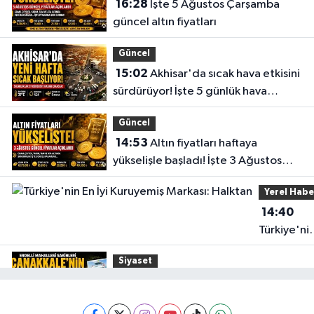
16:28
İşte 5 Ağustos Çarşamba
güncel altın fiyatları
Güncel
15:02
Akhisar'da sıcak hava etkisini
sürdürüyor! İşte 5 günlük hava
durumu
Güncel
14:53
Altın fiyatları haftaya
yükselişle başladı! İşte 3 Ağustos
güncel fiyatlar
Yerel Habe
14:40
Türkiye'ni
En İyi
Siyaset
Kuruyemiş
15:49
Erdelli Mahallesi sakinleri
Markası:
Çanakkale'nin tarihini yerinde
Halktan