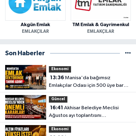
Akgün Emlak
TM Emlak & Gayrimenkul
EMLAKÇILAR
EMLAKÇILAR
Son Haberler
Ekonomi
13:36
Manisa'da bağımsız
Emlakçılar Odası için 500 üye barajı
aşıldı
Güncel
16:41
Akhisar Belediye Meclisi
Ağustos ayı toplantısını
gerçekleştirdi
Ekonomi