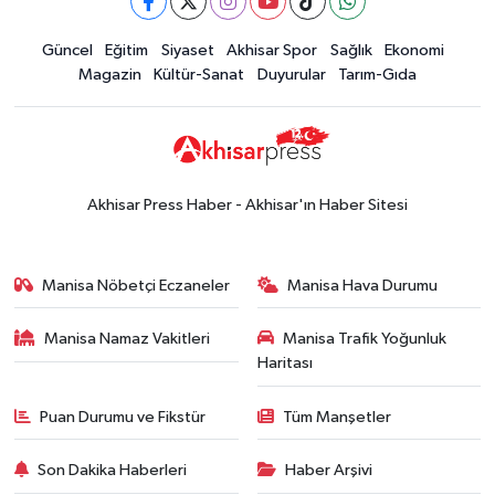
yaşadı
Yerel Haber
Güncel
Eğitim
Siyaset
Akhisar Spor
Sağlık
Ekonomi
19:00
Kadın ve Çocuk Giyimde Yeni
Magazin
Kültür-Sanat
Duyurular
Tarım-Gıda
Dönem: Minik Terzi’den Anne-
Çocuk Stilini Tamamlayan
Güncel
Koleksiyonlar
18:57
Akhisar'da Atatürk
Mahallesi'nde yine 6 saatlik elektrik
Akhisar Press Haber - Akhisar'ın Haber Sitesi
kesintisi
Ekonomi
18:50
Akhisar'da Cumhuriyet
Manisa Nöbetçi Eczaneler
Manisa Hava Durumu
Komagene hizmete açıldı
Manisa Namaz Vakitleri
Manisa Trafik Yoğunluk
Duyurular
Haritası
15:24
Akhisar'da binlerce aboneyi
ilgilendiriyor! Cuma günü elektrik
Puan Durumu ve Fikstür
Tüm Manşetler
kesintisi uygulanacak
Akhisar Spor
Son Dakika Haberleri
Haber Arşivi
15:07
Alhatoğlu'ndan