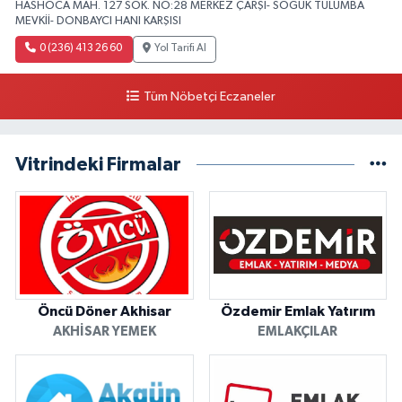
HASHOCA MAH. 127 SOK. NO:28 MERKEZ ÇARŞI- SOĞUK TULUMBA
MEVKİİ- DONBAYCI HANI KARŞISI
0 (236) 413 26 60
Yol Tarifi Al
Tüm Nöbetçi Eczaneler
Vitrindeki Firmalar
Öncü Döner Akhisar
Özdemir Emlak Yatırım
AKHISAR YEMEK
EMLAKÇILAR