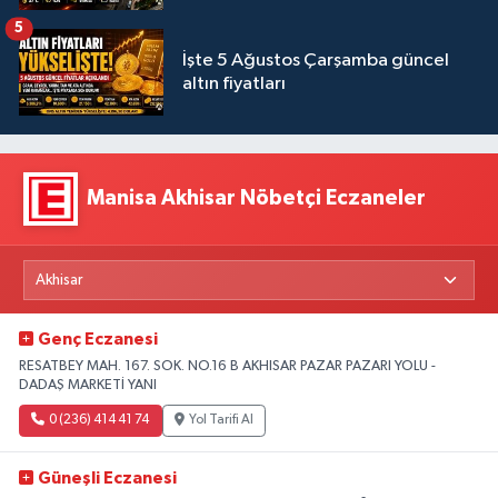
5
İşte 5 Ağustos Çarşamba güncel
altın fiyatları
Manisa Akhisar Nöbetçi Eczaneler
Genç Eczanesi
RESATBEY MAH. 167. SOK. NO.16 B AKHISAR PAZAR PAZARI YOLU -
DADAŞ MARKETİ YANI
0 (236) 414 41 74
Yol Tarifi Al
Güneşli Eczanesi