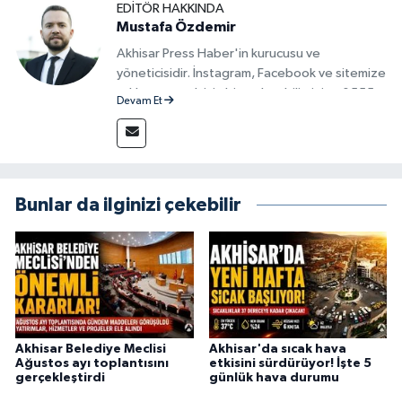
EDITÖR HAKKINDA
Mustafa Özdemir
Akhisar Press Haber'in kurucusu ve
yöneticisidir. İnstagram, Facebook ve sitemize
reklam vermek için bize ulaşabilirsiniz - 0555
Devam Et
715 63 17
Bunlar da ilginizi çekebilir
Akhisar Belediye Meclisi
Akhisar'da sıcak hava
Ağustos ayı toplantısını
etkisini sürdürüyor! İşte 5
gerçekleştirdi
günlük hava durumu