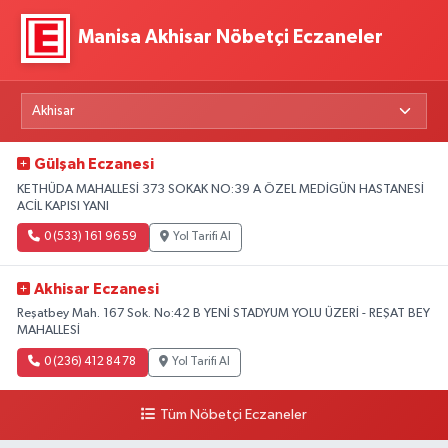
Manisa Akhisar Nöbetçi Eczaneler
Gülşah Eczanesi
KETHÜDA MAHALLESİ 373 SOKAK NO:39 A ÖZEL MEDİGÜN HASTANESİ
ACİL KAPISI YANI
0 (533) 161 96 59
Yol Tarifi Al
Akhisar Eczanesi
Reşatbey Mah. 167 Sok. No:42 B YENİ STADYUM YOLU ÜZERİ - REŞAT BEY
MAHALLESİ
0 (236) 412 84 78
Yol Tarifi Al
Tüm Nöbetçi Eczaneler