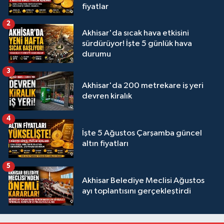
fiyatlar
2
Akhisar'da sıcak hava etkisini
sürdürüyor! İşte 5 günlük hava
durumu
3
Akhisar'da 200 metrekare iş yeri
devren kiralık
4
İşte 5 Ağustos Çarşamba güncel
altın fiyatları
5
Akhisar Belediye Meclisi Ağustos
ayı toplantısını gerçekleştirdi