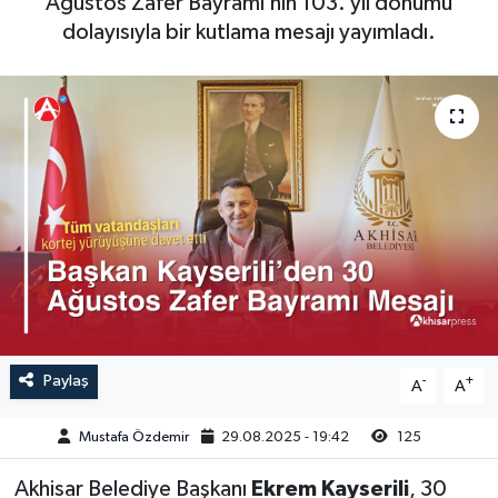
Ağustos Zafer Bayramı’nın 103. yıl dönümü
dolayısıyla bir kutlama mesajı yayımladı.
Magazin
Kadın
Duyurular
Duyurular
Teknoloji
Tarım-Gıda
Yerel Haber
Sektörel
Akhisar Emlak
Röportaj
Ülke
Dünya
Etiketler
Yaşam
Kadın
Paylaş
-
+
A
A
Teknoloji
Mustafa Özdemir
29.08.2025 - 19:42
125
Akhisar Belediye Başkanı
Ekrem Kayserili
, 30
Yerel Haber