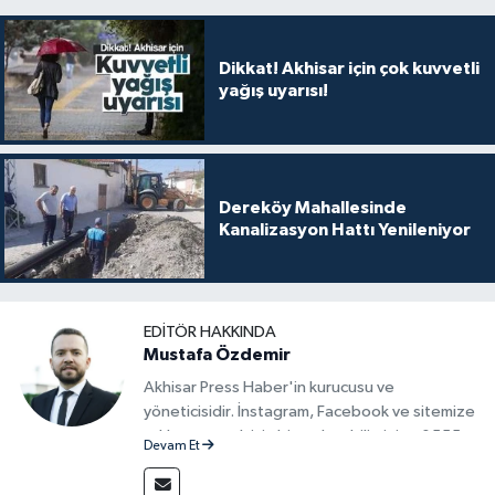
Dikkat! Akhisar için çok kuvvetli
yağış uyarısı!
Dereköy Mahallesinde
Kanalizasyon Hattı Yenileniyor
EDITÖR HAKKINDA
Mustafa Özdemir
Akhisar Press Haber'in kurucusu ve
yöneticisidir. İnstagram, Facebook ve sitemize
reklam vermek için bize ulaşabilirsiniz - 0555
Devam Et
715 63 17