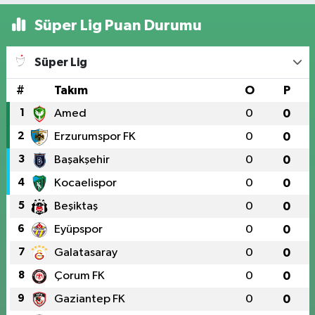
Süper Lig Puan Durumu
Süper Lig
#
Takım
O
P
1
Amed
0
0
2
Erzurumspor FK
0
0
3
Başakşehir
0
0
4
Kocaelispor
0
0
5
Beşiktaş
0
0
6
Eyüpspor
0
0
7
Galatasaray
0
0
8
Çorum FK
0
0
9
Gaziantep FK
0
0