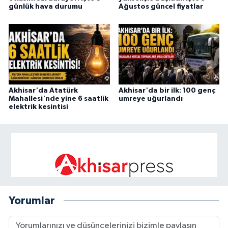
günlük hava durumu
Ağustos güncel fiyatlar
Akhisar'da Atatürk
Akhisar'da bir ilk: 100 genç
Mahallesi'nde yine 6 saatlik
umreye uğurlandı
elektrik kesintisi
Yorumlar