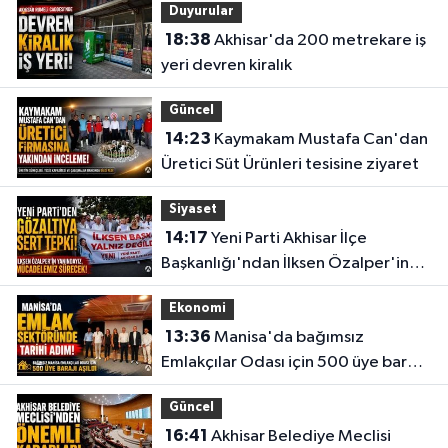
Duyurular
18:38
Akhisar'da 200 metrekare iş
yeri devren kiralık
Güncel
14:23
Kaymakam Mustafa Can'dan
Üretici Süt Ürünleri tesisine ziyaret
Siyaset
14:17
Yeni Parti Akhisar İlçe
Başkanlığı'ndan İlksen Özalper'in
gözaltına alınmasına tepki
Ekonomi
13:36
Manisa'da bağımsız
Emlakçılar Odası için 500 üye barajı
aşıldı
Güncel
16:41
Akhisar Belediye Meclisi