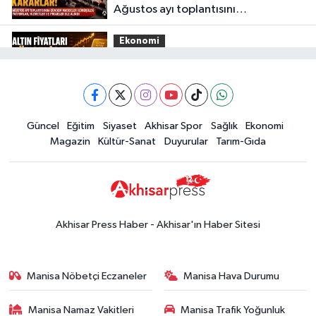
Ağustos ayı toplantısını
gerçekleştirdi
Ekonomi
16:28
İşte 5 Ağustos Çarşamba
güncel altın fiyatları
Güncel
Güncel
Eğitim
Siyaset
Akhisar Spor
Sağlık
Ekonomi
15:02
Akhisar'da sıcak hava etkisini
Magazin
Kültür-Sanat
Duyurular
Tarım-Gıda
sürdürüyor! İşte 5 günlük hava
durumu
Güncel
14:53
Altın fiyatları haftaya
yükselişle başladı! İşte 3 Ağustos
Akhisar Press Haber - Akhisar'ın Haber Sitesi
güncel fiyatlar
Yerel Haber
14:40
Türkiye'nin En İyi Kuruyemiş
Manisa Nöbetçi Eczaneler
Manisa Hava Durumu
Markası: Halktan
Manisa Namaz Vakitleri
Manisa Trafik Yoğunluk