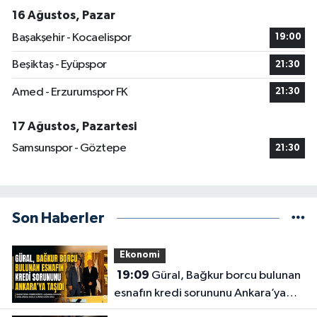
16 Ağustos, Pazar
Başakşehir - Kocaelispor
19:00
Beşiktaş - Eyüpspor
21:30
Amed - Erzurumspor FK
21:30
17 Ağustos, Pazartesi
Samsunspor - Göztepe
21:30
Son Haberler
Ekonomi
19:09
Güral, Bağkur borcu bulunan
esnafın kredi sorununu Ankara’ya
taşıdı