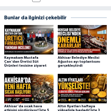
Bunlar da ilginizi çekebilir
Kaymakam Mustafa
Akhisar Belediye Meclisi
Can'dan Üretici Süt
Ağustos ayı toplantısını
Ürünleri tesisine ziyaret
gerçekleştirdi
Akhisar'da sıcak hava
Altın fiyatları haftaya
etkisini sürdürüyor! İşte 5
yükselişle başladı! İşte 3