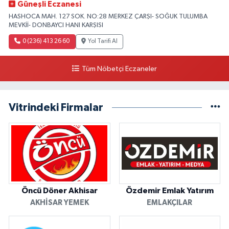
Güneşli Eczanesi
HASHOCA MAH. 127 SOK. NO:28 MERKEZ ÇARŞI- SOĞUK TULUMBA
MEVKİİ- DONBAYCI HANI KARŞISI
0 (236) 413 26 60
Yol Tarifi Al
Tüm Nöbetçi Eczaneler
Vitrindeki Firmalar
Öncü Döner Akhisar
Özdemir Emlak Yatırım
AKHISAR YEMEK
EMLAKÇILAR