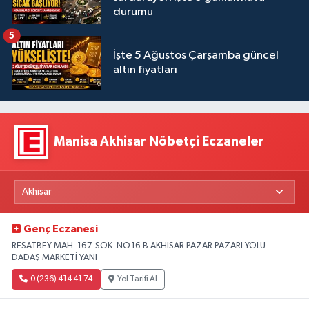
durumu
5
İşte 5 Ağustos Çarşamba güncel
altın fiyatları
Manisa Akhisar Nöbetçi Eczaneler
Genç Eczanesi
RESATBEY MAH. 167. SOK. NO.16 B AKHISAR PAZAR PAZARI YOLU -
DADAŞ MARKETİ YANI
0 (236) 414 41 74
Yol Tarifi Al