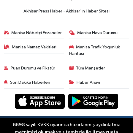
18:57
Akhisar'da Atatürk
Mahallesi'nde yine 6 saatlik elektrik
Akhisar Press Haber - Akhisar'ın Haber Sitesi
kesintisi
Ekonomi
18:50
Akhisar'da Cumhuriyet
Manisa Nöbetçi Eczaneler
Manisa Hava Durumu
Komagene hizmete açıldı
Manisa Namaz Vakitleri
Manisa Trafik Yoğunluk
Duyurular
Haritası
15:24
Akhisar'da binlerce aboneyi
ilgilendiriyor! Cuma günü elektrik
Puan Durumu ve Fikstür
Tüm Manşetler
kesintisi uygulanacak
Akhisar Spor
Son Dakika Haberleri
Haber Arşivi
15:07
Alhatoğlu'ndan
Akhisargücü'ne sponsorluk desteği
devam ediyor
Ekonomi
14:54
Manisalı iş insanlarından
Kazakistan atağı
Copyright © Akhisar Press Haber 2012-2026 Her
6698 sayılı KVKK uyarınca hazırlanmış aydınlatma
RSS
hakkı saklıdır.
metnimizi okumak ve sitemizde ilgili mevzuata