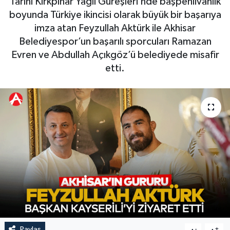
Tarihi Kırkpınar Yağlı Güreşleri’nde başpehlivanlık
boyunda Türkiye ikincisi olarak büyük bir başarıya
Magazin
Kadın
Duyurular
imza atan Feyzullah Aktürk ile Akhisar
Belediyespor’un başarılı sporcuları Ramazan
Duyurular
Teknoloji
Tarım-Gıda
Evren ve Abdullah Açıkgöz’ü belediyede misafir
etti.
Yerel Haber
Sektörel
Akhisar Emlak
Röportaj
Ülke
Dünya
Etiketler
Yaşam
Kadın
Teknoloji
Yerel Haber
Paylaş
-
+