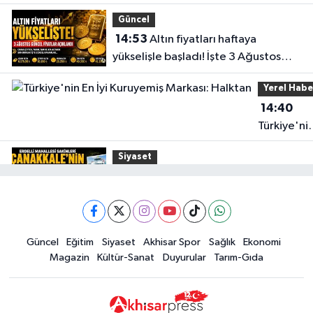
durumu
Güncel
14:53
Altın fiyatları haftaya
yükselişle başladı! İşte 3 Ağustos
güncel fiyatlar
Yerel Habe
14:40
Türkiye'ni
En İyi
Siyaset
Kuruyemiş
15:49
Erdelli Mahallesi sakinleri
Markası:
Çanakkale'nin tarihini yerinde
Halktan
yaşadı
Yerel Haber
Güncel
Eğitim
Siyaset
Akhisar Spor
Sağlık
Ekonomi
19:00
Kadın ve Çocuk Giyimde Yeni
Magazin
Kültür-Sanat
Duyurular
Tarım-Gıda
Dönem: Minik Terzi’den Anne-
Çocuk Stilini Tamamlayan
Güncel
Koleksiyonlar