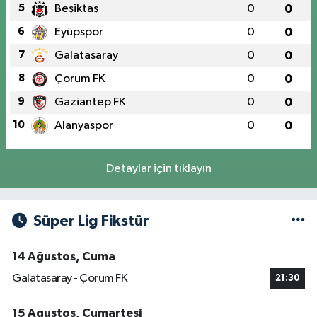
5
Beşiktaş
0
0
6
Eyüpspor
0
0
7
Galatasaray
0
0
8
Çorum FK
0
0
9
Gaziantep FK
0
0
10
Alanyaspor
0
0
Detaylar için tıklayın
Süper Lig Fikstür
14 Ağustos, Cuma
Galatasaray - Çorum FK
21:30
15 Ağustos, Cumartesi