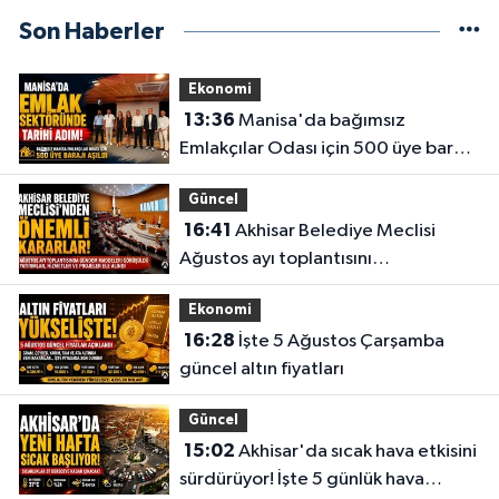
Son Haberler
Ekonomi
13:36
Manisa'da bağımsız
Emlakçılar Odası için 500 üye barajı
aşıldı
Güncel
16:41
Akhisar Belediye Meclisi
Ağustos ayı toplantısını
gerçekleştirdi
Ekonomi
16:28
İşte 5 Ağustos Çarşamba
güncel altın fiyatları
Güncel
15:02
Akhisar'da sıcak hava etkisini
sürdürüyor! İşte 5 günlük hava