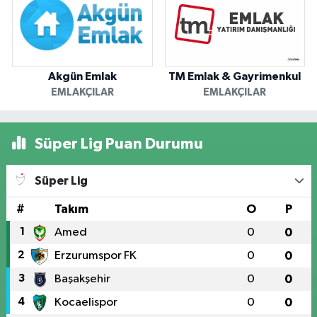
Akgün Emlak
TM Emlak & Gayrimenkul
EMLAKÇILAR
EMLAKÇILAR
Süper Lig Puan Durumu
Süper Lig
#
Takım
O
P
1
Amed
0
0
2
Erzurumspor FK
0
0
3
Başakşehir
0
0
4
Kocaelispor
0
0