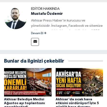
EDITÖR HAKKINDA
Mustafa Özdemir
Akhisar Press Haber'in kurucusu ve
yöneticisidir. İnstagram, Facebook ve sitemize
reklam vermek için bize ulaşabilirsiniz - 0555
Devam Et
715 63 17
Bunlar da ilginizi çekebilir
Akhisar Belediye Meclisi
Akhisar'da sıcak hava
Ağustos ayı toplantısını
etkisini sürdürüyor! İşte 5
gerçekleştirdi
günlük hava durumu