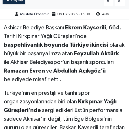
A
A
Akhisar Emlak
Mustafa Özdemir
09.07.2025 - 15:38
496
Akhisar Belediye Başkanı
Ekrem Kayserili
, 664.
Ülke
Tarihi Kırkpınar Yağlı Güreşleri’nde
Etiketler
başpehlivanlık boyunda Türkiye ikincisi
olarak
büyük bir başarıya imza atan
Feyzullah Aktürk
ile Akhisar Belediyespor’un başarılı sporcuları
Ramazan Evren
ve
Abdullah Açıkgöz’ü
belediyede misafir etti.
Türkiye'nin en prestijli ve tarihi spor
organizasyonlarından biri olan
Kırkpınar Yağlı
Güreşleri’nde
sergiledikleri üstün performansla
sadece Akhisar’ın değil, tüm Ege Bölgesi’nin
gururu olan güreşçiler, Başkan Kayserili tarafından