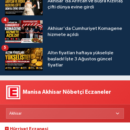
Akhisar'da Arifcan ve Büşra Kızıltaş
çifti dünya evine girdi
4
Akhisar'da Cumhuriyet Komagene
hizmete açıldı
5
Altın fiyatları haftaya yükselişle
başladı! İşte 3 Ağustos güncel
fiyatlar
Manisa Akhisar Nöbetçi Eczaneler
Hürriyet Eczanesi