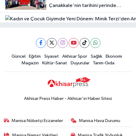
Çanakkale'nin tarihini yerinde
Halktan
yaşadı
Güncel
Güncel
Eğitim
Siyaset
Akhisar Spor
Sağlık
Ekonomi
18:57
Akhisar'da Atatürk
Magazin
Kültür-Sanat
Duyurular
Tarım-Gıda
Mahallesi'nde yine 6 saatlik elektrik
kesintisi
Ekonomi
18:50
Akhisar'da Cumhuriyet
Komagene hizmete açıldı
Akhisar Press Haber - Akhisar'ın Haber Sitesi
Duyurular
15:24
Akhisar'da binlerce aboneyi
Manisa Nöbetçi Eczaneler
Manisa Hava Durumu
ilgilendiriyor! Cuma günü elektrik
kesintisi uygulanacak
Manisa Namaz Vakitleri
Manisa Trafik Yoğunluk