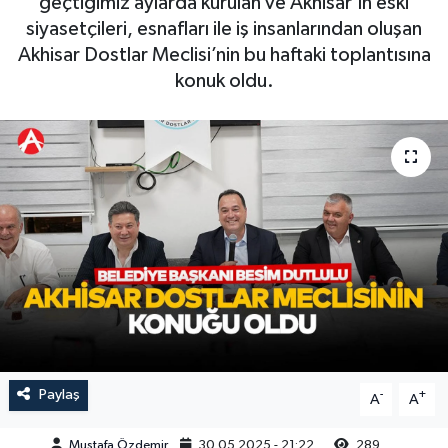
geçtiğimiz aylarda kurulan ve Akhisar’ın eski
siyasetçileri, esnafları ile iş insanlarından oluşan
Magazin
Kadın
Duyurular
Akhisar Dostlar Meclisi’nin bu haftaki toplantısına
konuk oldu.
Duyurular
Teknoloji
Tarım-Gıda
Yerel Haber
Sektörel
Akhisar Emlak
Röportaj
Ülke
Dünya
Etiketler
Yaşam
Kadın
Teknoloji
Paylaş
-
+
A
A
Yerel Haber
Mustafa Özdemir
30.05.2025 - 21:22
289