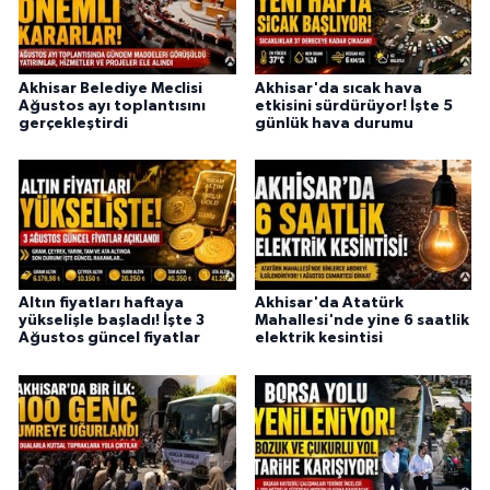
Akhisar Belediye Meclisi
Akhisar'da sıcak hava
Ağustos ayı toplantısını
etkisini sürdürüyor! İşte 5
gerçekleştirdi
günlük hava durumu
Altın fiyatları haftaya
Akhisar'da Atatürk
yükselişle başladı! İşte 3
Mahallesi'nde yine 6 saatlik
Ağustos güncel fiyatlar
elektrik kesintisi