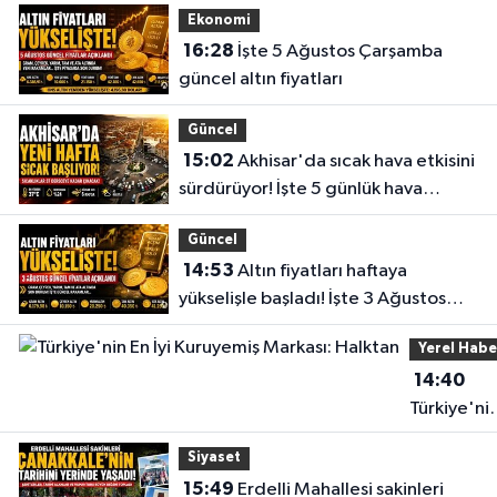
Ekonomi
16:28
İşte 5 Ağustos Çarşamba
güncel altın fiyatları
Güncel
15:02
Akhisar'da sıcak hava etkisini
sürdürüyor! İşte 5 günlük hava
durumu
Güncel
14:53
Altın fiyatları haftaya
yükselişle başladı! İşte 3 Ağustos
güncel fiyatlar
Yerel Habe
14:40
Türkiye'ni
En İyi
Siyaset
Kuruyemiş
15:49
Erdelli Mahallesi sakinleri
Markası: