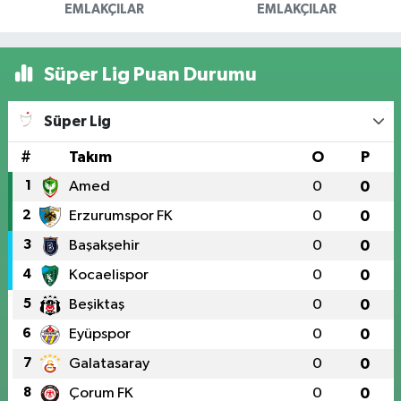
EMLAKÇILAR
EMLAKÇILAR
Süper Lig Puan Durumu
Süper Lig
#
Takım
O
P
1
Amed
0
0
2
Erzurumspor FK
0
0
3
Başakşehir
0
0
4
Kocaelispor
0
0
5
Beşiktaş
0
0
6
Eyüpspor
0
0
7
Galatasaray
0
0
8
Çorum FK
0
0