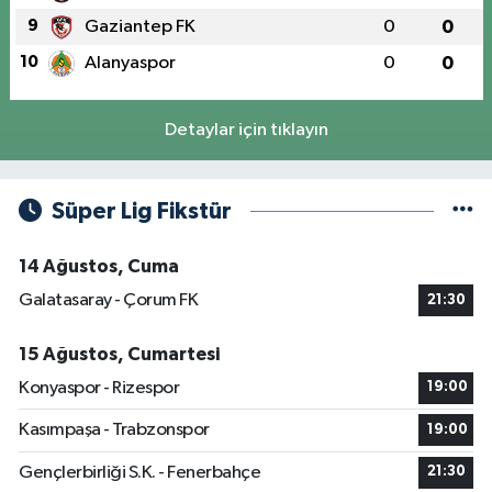
9
Gaziantep FK
0
0
10
Alanyaspor
0
0
Detaylar için tıklayın
Süper Lig Fikstür
14 Ağustos, Cuma
Galatasaray - Çorum FK
21:30
15 Ağustos, Cumartesi
Konyaspor - Rizespor
19:00
Kasımpaşa - Trabzonspor
19:00
Gençlerbirliği S.K. - Fenerbahçe
21:30