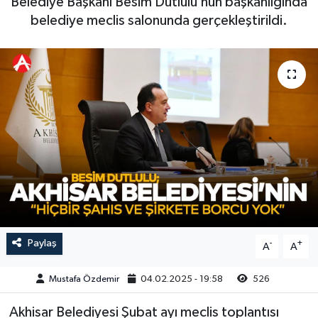
Belediye Başkanı Besim Dutlulu’nun başkanlığında
belediye meclis salonunda gerçekleştirildi.
Magazin
Kadın
Duyurular
Duyurular
Teknoloji
Tarım-Gıda
Yerel Haber
Sektörel
Akhisar Emlak
Röportaj
Ülke
Dünya
Etiketler
Yaşam
Kadın
Paylaş
-
+
A
A
Teknoloji
Mustafa Özdemir
04.02.2025 - 19:58
526
Akhisar Belediyesi Şubat ayı meclis toplantısı
Yerel Haber