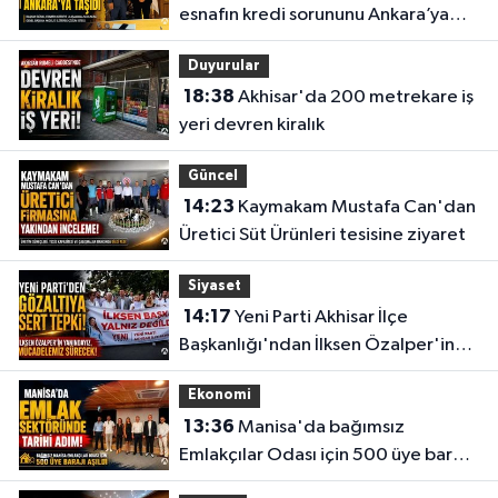
esnafın kredi sorununu Ankara’ya
taşıdı
Duyurular
18:38
Akhisar'da 200 metrekare iş
yeri devren kiralık
Güncel
14:23
Kaymakam Mustafa Can'dan
Üretici Süt Ürünleri tesisine ziyaret
Siyaset
14:17
Yeni Parti Akhisar İlçe
Başkanlığı'ndan İlksen Özalper'in
gözaltına alınmasına tepki
Ekonomi
13:36
Manisa'da bağımsız
Emlakçılar Odası için 500 üye barajı
aşıldı