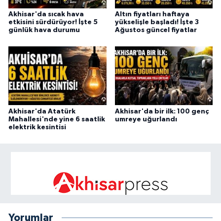
Akhisar'da sıcak hava
Altın fiyatları haftaya
etkisini sürdürüyor! İşte 5
yükselişle başladı! İşte 3
günlük hava durumu
Ağustos güncel fiyatlar
Akhisar'da Atatürk
Akhisar'da bir ilk: 100 genç
Mahallesi'nde yine 6 saatlik
umreye uğurlandı
elektrik kesintisi
Yorumlar