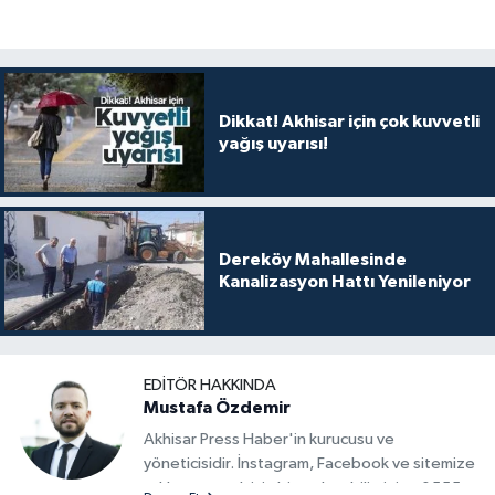
Dikkat! Akhisar için çok kuvvetli
yağış uyarısı!
Dereköy Mahallesinde
Kanalizasyon Hattı Yenileniyor
EDITÖR HAKKINDA
Mustafa Özdemir
Akhisar Press Haber'in kurucusu ve
yöneticisidir. İnstagram, Facebook ve sitemize
reklam vermek için bize ulaşabilirsiniz - 0555