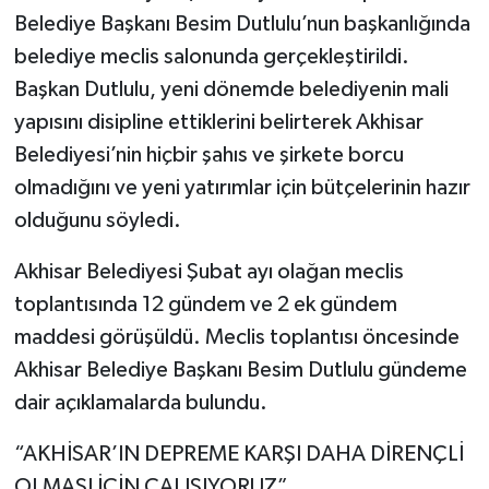
Belediye Başkanı Besim Dutlulu’nun başkanlığında
Akhisar Emlak
belediye meclis salonunda gerçekleştirildi.
Başkan Dutlulu, yeni dönemde belediyenin mali
Ülke
yapısını disipline ettiklerini belirterek Akhisar
Belediyesi’nin hiçbir şahıs ve şirkete borcu
Etiketler
olmadığını ve yeni yatırımlar için bütçelerinin hazır
olduğunu söyledi.
Akhisar Belediyesi Şubat ayı olağan meclis
toplantısında 12 gündem ve 2 ek gündem
maddesi görüşüldü. Meclis toplantısı öncesinde
Akhisar Belediye Başkanı Besim Dutlulu gündeme
dair açıklamalarda bulundu.
“AKHİSAR’IN DEPREME KARŞI DAHA DİRENÇLİ
OLMASI İÇİN ÇALIŞIYORUZ”