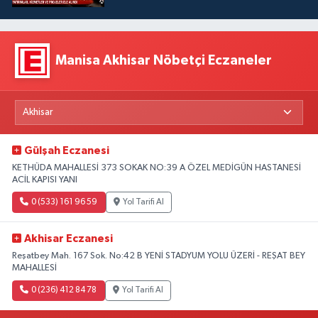
Manisa Akhisar Nöbetçi Eczaneler
Gülşah Eczanesi
KETHÜDA MAHALLESİ 373 SOKAK NO:39 A ÖZEL MEDİGÜN HASTANESİ
ACİL KAPISI YANI
0 (533) 161 96 59
Yol Tarifi Al
Akhisar Eczanesi
Reşatbey Mah. 167 Sok. No:42 B YENİ STADYUM YOLU ÜZERİ - REŞAT BEY
MAHALLESİ
0 (236) 412 84 78
Yol Tarifi Al