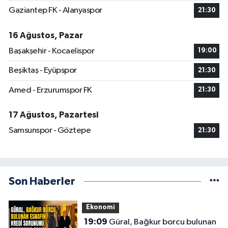
Gaziantep FK - Alanyaspor
21:30
16 Ağustos, Pazar
Başakşehir - Kocaelispor
19:00
Beşiktaş - Eyüpspor
21:30
Amed - Erzurumspor FK
21:30
17 Ağustos, Pazartesi
Samsunspor - Göztepe
21:30
Son Haberler
Ekonomi
19:09
Güral, Bağkur borcu bulunan