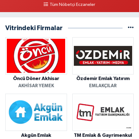
Tüm Nöbetçi Eczaneler
Vitrindeki Firmalar
Öncü Döner Akhisar
Özdemir Emlak Yatırım
AKHISAR YEMEK
EMLAKÇILAR
Akgün Emlak
TM Emlak & Gayrimenkul