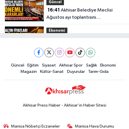
Güncel
16:41
Akhisar Belediye Meclisi
Ağustos ayı toplantısını
gerçekleştirdi
Ekonomi
16:28
İşte 5 Ağustos Çarşamba
güncel altın fiyatları
Güncel
Güncel
Eğitim
Siyaset
Akhisar Spor
Sağlık
Ekonomi
15:02
Akhisar'da sıcak hava etkisini
Magazin
Kültür-Sanat
Duyurular
Tarım-Gıda
sürdürüyor! İşte 5 günlük hava
durumu
Güncel
14:53
Altın fiyatları haftaya
yükselişle başladı! İşte 3 Ağustos
Akhisar Press Haber - Akhisar'ın Haber Sitesi
güncel fiyatlar
Yerel Haber
14:40
Türkiye'nin En İyi Kuruyemiş
Manisa Nöbetçi Eczaneler
Manisa Hava Durumu