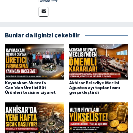
Devam Et
715 63 17
Bunlar da ilginizi çekebilir
Kaymakam Mustafa
Akhisar Belediye Meclisi
Can'dan Üretici Süt
Ağustos ayı toplantısını
Ürünleri tesisine ziyaret
gerçekleştirdi