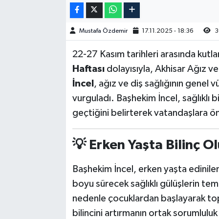
Akhisar Emlak
Mustafa Özdemir
17.11.2025 - 18:36
3
Ülke
22-27 Kasım tarihleri arasında kutl
Haftası
dolayısıyla, Akhisar Ağız v
Etiketler
İncel
, ağız ve diş sağlığının genel 
vurguladı. Başhekim İncel, sağlıklı 
geçtiğini belirterek vatandaşlara ö
💡 Erken Yaşta Bilinç 
Başhekim İncel, erken yaşta edinilen 
boyu sürecek sağlıklı gülüşlerin tem
nedenle çocuklardan başlayarak top
bilincini artırmanın ortak sorumluluk