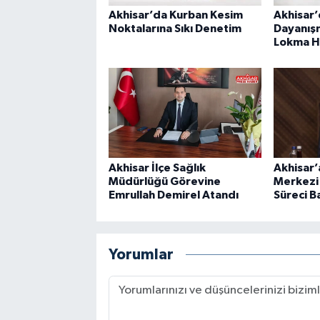
Akhisar’da Kurban Kesim
Akhisar’
Noktalarına Sıkı Denetim
Dayanışm
Lokma Ha
Akhisar İlçe Sağlık
Akhisar’a
Müdürlüğü Görevine
Merkezi 
Emrullah Demirel Atandı
Süreci B
Yorumlar