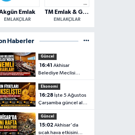
Akgün Emlak
TM Emlak & Gayrimenkul
EMLAKÇILAR
EMLAKÇILAR
on Haberler
Güncel
16:41
Akhisar
Belediye Meclisi
Ağustos ayı
Ekonomi
toplantısını
16:28
İşte 5 Ağustos
gerçekleştirdi
Çarşamba güncel altın
fiyatları
Güncel
15:02
Akhisar'da
sıcak hava etkisini