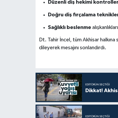
Düzenli diş hekimi kontroller
Doğru diş fırçalama teknikler
Sağlıklı beslenme
alışkanlıkla
Dt. Tahir İncel, tüm Akhisar halkına
dileyerek mesajını sonlandırdı.
EDITÖRÜN SEÇTIĞI
Dikkat! Akhisa
EDITÖRÜN SEÇTIĞI