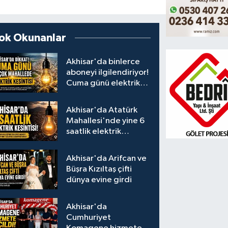
ok Okunanlar
Akhisar'da binlerce
aboneyi ilgilendiriyor!
Cuma günü elektrik
kesintisi uygulanacak
Akhisar'da Atatürk
Mahallesi'nde yine 6
saatlik elektrik
kesintisi
Akhisar'da Arifcan ve
Büşra Kızıltaş çifti
dünya evine girdi
Akhisar'da
Cumhuriyet