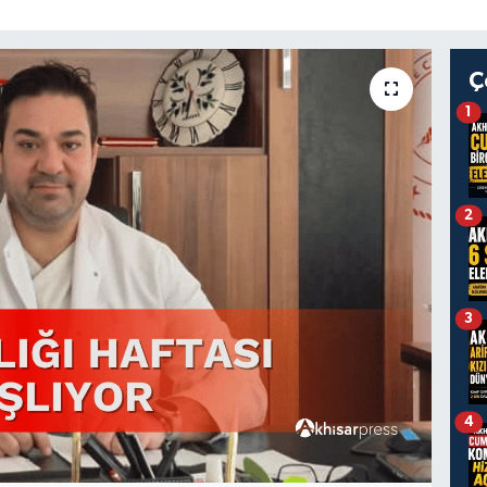
Ç
1
2
3
4