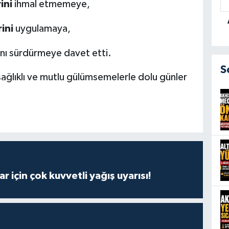
ini
ihmal etmemeye,
ini
uygulamaya,
rını sürdürmeye davet etti.
S
 sağlıklı ve mutlu gülümsemelerle dolu günler
r için çok kuvvetli yağış uyarısı!