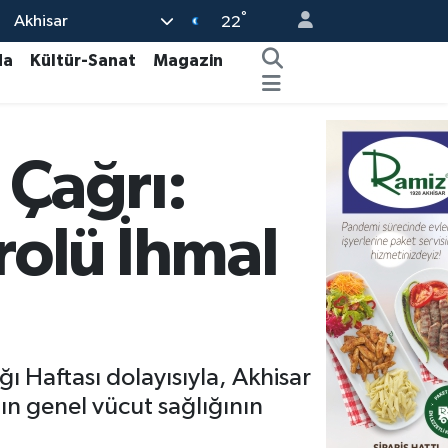
°
Akhisar
22
da
Kültür-Sanat
Magazin
 Çağrı:
trolü İhmal
ı Haftası dolayısıyla, Akhisar
nın genel vücut sağlığının