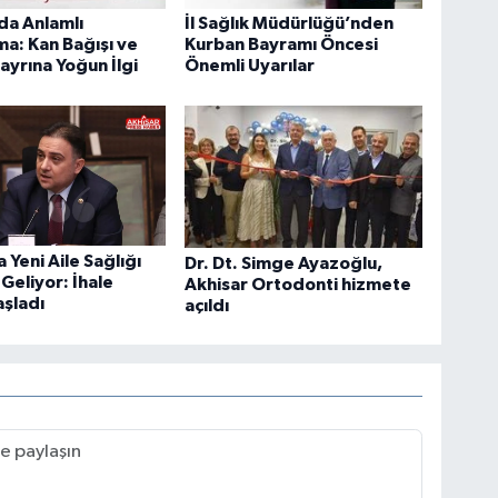
da Anlamlı
İl Sağlık Müdürlüğü’nden
a: Kan Bağışı ve
Kurban Bayramı Öncesi
yrına Yoğun İlgi
Önemli Uyarılar
 Yeni Aile Sağlığı
Dr. Dt. Simge Ayazoğlu,
Geliyor: İhale
Akhisar Ortodonti hizmete
aşladı
açıldı