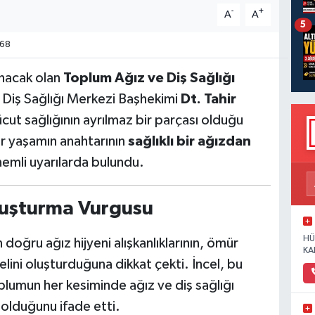
-
+
A
A
5
68
anacak olan
Toplum Ağız ve Diş Sağlığı
e Diş Sağlığı Merkezi Başhekimi
Dt. Tahir
vücut sağlığının ayrılmaz bir parçası olduğu
bir yaşamın anahtarının
sağlıklı bir ağızdan
nemli uyarılarda bulundu.
Oluşturma Vurgusu
HÜ
doğru ağız hijyeni alışkanlıklarının, ömür
KA
elini oluşturduğuna dikkat çekti. İncel, bu
lumun her kesiminde ağız ve diş sağlığı
 olduğunu ifade etti.