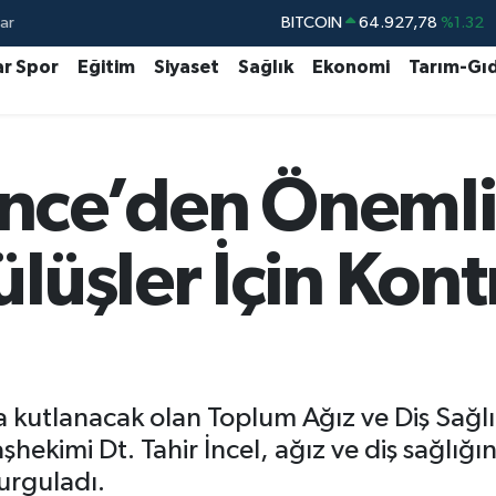
ar
DOLAR
47,5894
%0.08
ar Spor
Eğitim
Siyaset
Sağlık
Ekonomi
Tarım-Gı
EURO
55,0398
%-0.02
STERLİN
64,1581
%0.16
GRAM ALTIN
6508.83
%4.44
nce’den Önemli
BİST100
13.703
%11
ülüşler İçin Kon
a kutlanacak olan Toplum Ağız ve Diş Sağlığ
şhekimi Dt. Tahir İncel, ağız ve diş sağlığı
urguladı.