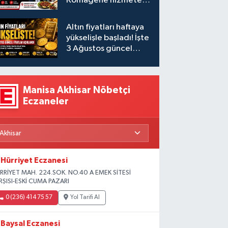
Komagene hizmete
açıldı
Altın fiyatları haftaya
yükselişle başladı! İşte
3 Ağustos güncel
fiyatlar
Manisa Akhisar Nöbetçi
Eczaneler
Hürriyet Eczanesi
RRİYET MAH. 224.SOK. NO.40 A EMEK SİTESİ
RŞISI-ESKİ CUMA PAZARI
0 (236) 414 75 57
Yol Tarifi Al
Baysal Eczanesi