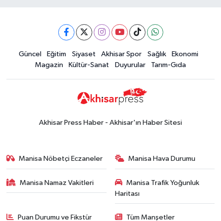
16:28
İşte 5 Ağustos Çarşamba
güncel altın fiyatları
Güncel
Güncel
Eğitim
Siyaset
Akhisar Spor
Sağlık
Ekonomi
15:02
Akhisar'da sıcak hava etkisini
Magazin
Kültür-Sanat
Duyurular
Tarım-Gıda
sürdürüyor! İşte 5 günlük hava
durumu
Güncel
14:53
Altın fiyatları haftaya
yükselişle başladı! İşte 3 Ağustos
Akhisar Press Haber - Akhisar'ın Haber Sitesi
güncel fiyatlar
Yerel Haber
14:40
Türkiye'nin En İyi Kuruyemiş
Manisa Nöbetçi Eczaneler
Manisa Hava Durumu
Markası: Halktan
Manisa Namaz Vakitleri
Manisa Trafik Yoğunluk
Siyaset
Haritası
15:49
Erdelli Mahallesi sakinleri
Çanakkale'nin tarihini yerinde
Puan Durumu ve Fikstür
Tüm Manşetler