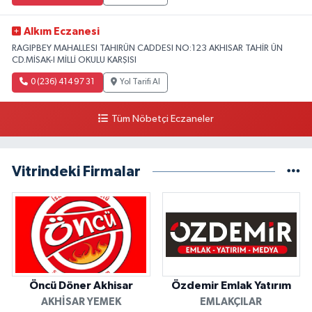
Alkım Eczanesi
RAGIPBEY MAHALLESI TAHIRÜN CADDESI NO:123 AKHISAR TAHİR ÜN
CD.MİSAK-I MİLLİ OKULU KARŞISI
0 (236) 414 97 31
Yol Tarifi Al
Tüm Nöbetçi Eczaneler
Vitrindeki Firmalar
Öncü Döner Akhisar
Özdemir Emlak Yatırım
AKHISAR YEMEK
EMLAKÇILAR