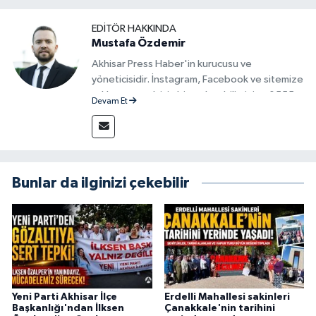
EDITÖR HAKKINDA
Mustafa Özdemir
Akhisar Press Haber'in kurucusu ve
yöneticisidir. İnstagram, Facebook ve sitemize
reklam vermek için bize ulaşabilirsiniz - 0555
Devam Et
715 63 17
Bunlar da ilginizi çekebilir
Yeni Parti Akhisar İlçe
Erdelli Mahallesi sakinleri
Başkanlığı'ndan İlksen
Çanakkale'nin tarihini