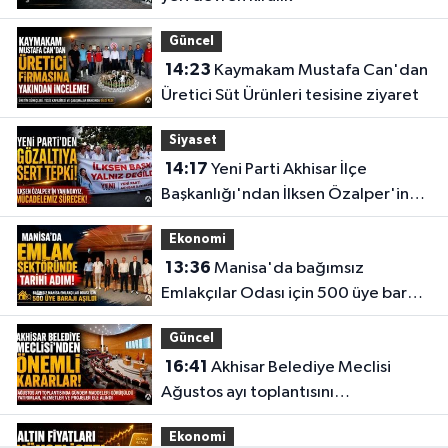
Güncel
14:23
Kaymakam Mustafa Can'dan
Üretici Süt Ürünleri tesisine ziyaret
Siyaset
14:17
Yeni Parti Akhisar İlçe
Başkanlığı'ndan İlksen Özalper'in
gözaltına alınmasına tepki
Ekonomi
13:36
Manisa'da bağımsız
Emlakçılar Odası için 500 üye barajı
aşıldı
Güncel
16:41
Akhisar Belediye Meclisi
Ağustos ayı toplantısını
gerçekleştirdi
Ekonomi