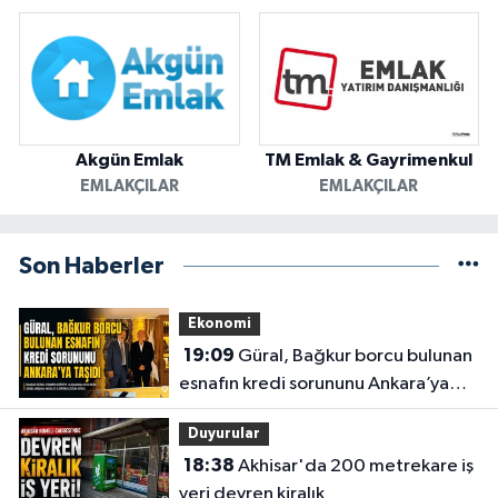
Akgün Emlak
TM Emlak & Gayrimenkul
EMLAKÇILAR
EMLAKÇILAR
Son Haberler
Ekonomi
19:09
Güral, Bağkur borcu bulunan
esnafın kredi sorununu Ankara’ya
taşıdı
Duyurular
18:38
Akhisar'da 200 metrekare iş
yeri devren kiralık