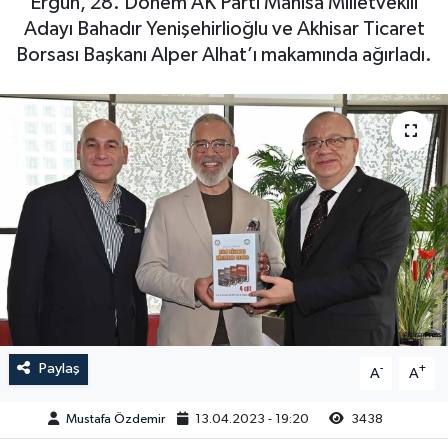
Ergün, 28. Dönem AK Parti Manisa Milletvekili
Adayı Bahadır Yenişehirlioğlu ve Akhisar Ticaret
Magazin
Kadın
Duyurular
Borsası Başkanı Alper Alhat’ı makamında ağırladı.
Duyurular
Teknoloji
Tarım-Gıda
Yerel Haber
Sektörel
Akhisar Emlak
Röportaj
Ülke
Dünya
Etiketler
Yaşam
Kadın
Paylaş
-
+
A
A
Teknoloji
Mustafa Özdemir
13.04.2023 - 19:20
3438
Yerel Haber