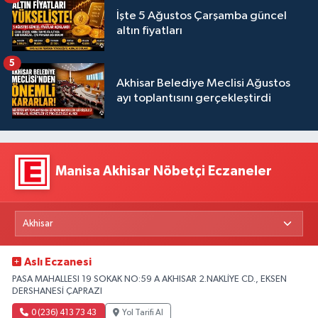
İşte 5 Ağustos Çarşamba güncel
altın fiyatları
5
Akhisar Belediye Meclisi Ağustos
ayı toplantısını gerçekleştirdi
Manisa Akhisar Nöbetçi Eczaneler
Aslı Eczanesi
PASA MAHALLESI 19 SOKAK NO:59 A AKHISAR 2.NAKLİYE CD., EKSEN
DERSHANESİ ÇAPRAZI
0 (236) 413 73 43
Yol Tarifi Al