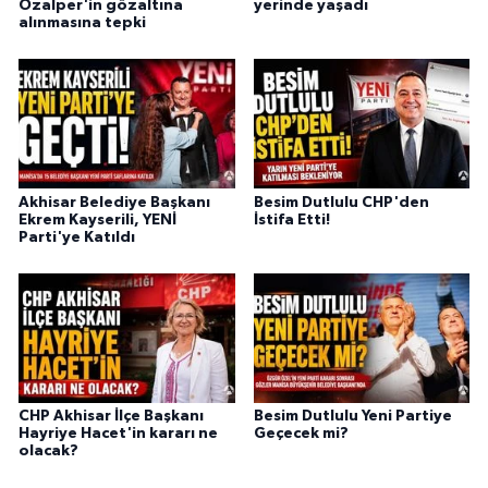
Özalper'in gözaltına
yerinde yaşadı
alınmasına tepki
Akhisar Belediye Başkanı
Besim Dutlulu CHP'den
Ekrem Kayserili, YENİ
İstifa Etti!
Parti'ye Katıldı
CHP Akhisar İlçe Başkanı
Besim Dutlulu Yeni Partiye
Hayriye Hacet'in kararı ne
Geçecek mi?
olacak?