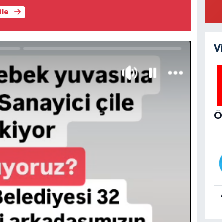
üle
V