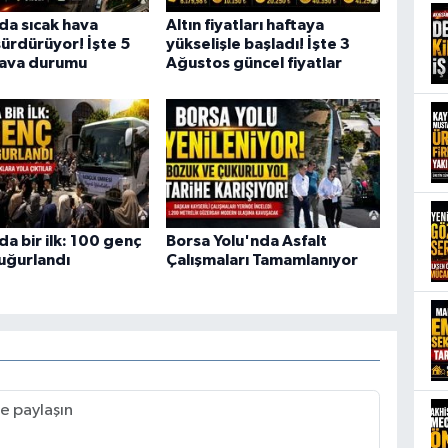
da sıcak hava
Altın fiyatları haftaya
sürdürüyor! İşte 5
yükselişle başladı! İşte 3
hava durumu
Ağustos güncel fiyatlar
da bir ilk: 100 genç
Borsa Yolu'nda Asfalt
uğurlandı
Çalışmaları Tamamlanıyor