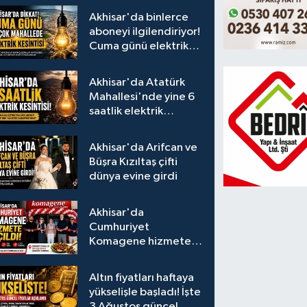
Akhisar'da binlerce
aboneyi ilgilendiriyor!
Cuma günü elektrik
kesintisi uygulanacak
Akhisar'da Atatürk
Mahallesi'nde yine 6
saatlik elektrik
kesintisi
Akhisar'da Arifcan ve
Büşra Kızıltaş çifti
dünya evine girdi
Akhisar'da
Cumhuriyet
Komagene hizmete
açıldı
Altın fiyatları haftaya
yükselişle başladı! İşte
3 Ağustos güncel