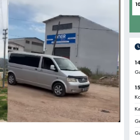
1
1
Ga
1
Ko
Ka
Ge
Ga