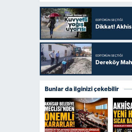
EDITÖRÜN SEÇTIĞI
Dikkat! Akhisa
EDITÖRÜN SEÇTIĞI
Dereköy Maha
Bunlar da ilginizi çekebilir