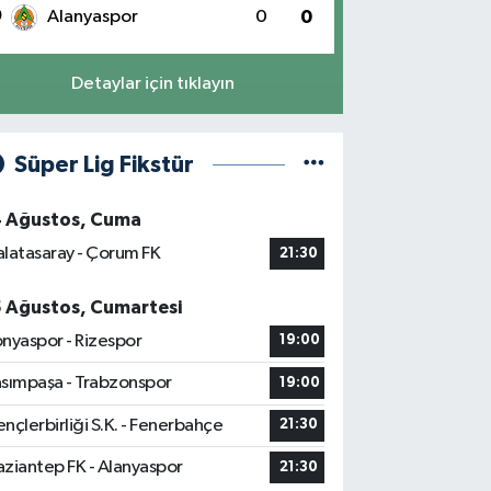
0
Alanyaspor
0
0
Detaylar için tıklayın
Süper Lig Fikstür
4 Ağustos, Cuma
latasaray - Çorum FK
21:30
5 Ağustos, Cumartesi
nyaspor - Rizespor
19:00
sımpaşa - Trabzonspor
19:00
nçlerbirliği S.K. - Fenerbahçe
21:30
ziantep FK - Alanyaspor
21:30