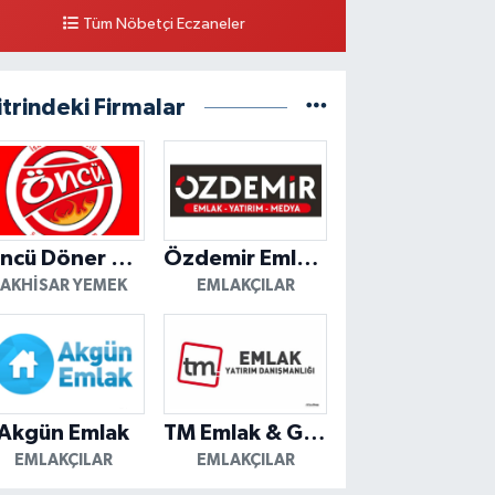
Tüm Nöbetçi Eczaneler
itrindeki Firmalar
Öncü Döner Akhisar
Özdemir Emlak Yatırım
AKHISAR YEMEK
EMLAKÇILAR
Akgün Emlak
TM Emlak & Gayrimenkul
EMLAKÇILAR
EMLAKÇILAR