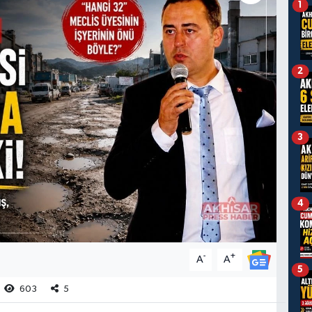
1
2
3
4
-
+
A
A
5
603
5