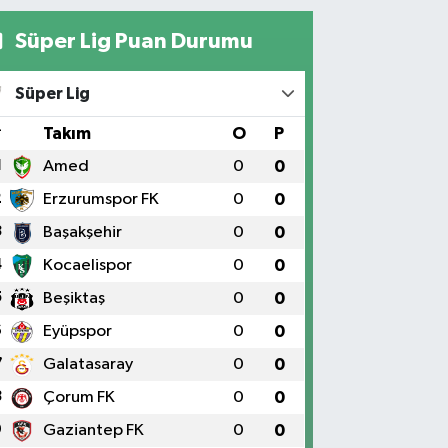
Süper Lig Puan Durumu
Süper Lig
#
Takım
O
P
1
Amed
0
0
2
Erzurumspor FK
0
0
3
Başakşehir
0
0
4
Kocaelispor
0
0
5
Beşiktaş
0
0
6
Eyüpspor
0
0
7
Galatasaray
0
0
8
Çorum FK
0
0
9
Gaziantep FK
0
0