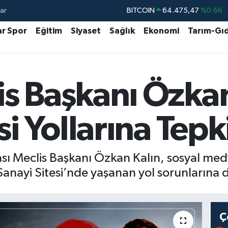
ar
DOLAR
47,5986
%0.06
EURO
55,0700
%0.1
ar Spor
Eğitim
Siyaset
Sağlık
Ekonomi
Tarım-Gı
STERLİN
64,2438
%0.21
GRAM ALTIN
6518.23
%0.39
s Başkanı Özkan
BİST100
13.703
%0
BITCOIN
64.475,47
%0.66
si Yollarına Tepk
ası Meclis Başkanı Özkan Kalın, sosyal me
ayi Sitesi’nde yaşanan yol sorunlarına di
Ç