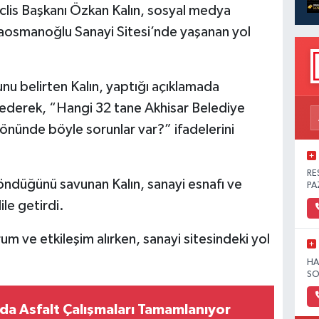
clis Başkanı Özkan Kalın, sosyal medya
aosmanoğlu Sanayi Sitesi’nde yaşanan yol
unu belirten Kalın, yaptığı açıklamada
 ederek, “Hangi 32 tane Akhisar Belediye
 önünde böyle sorunlar var?” ifadelerini
RE
öndüğünü savunan Kalın, sanayi esnafı ve
PA
ile getirdi.
m ve etkileşim alırken, sanayi sitesindeki yol
HA
SO
da Asfalt Çalışmaları Tamamlanıyor