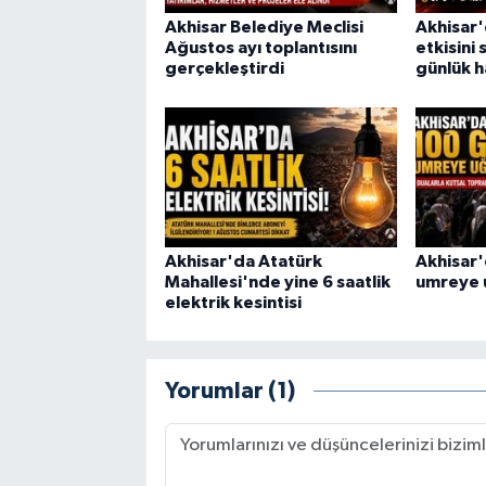
Akhisar Belediye Meclisi
Akhisar'
Ağustos ayı toplantısını
etkisini 
gerçekleştirdi
günlük 
Akhisar'da Atatürk
Akhisar'
Mahallesi'nde yine 6 saatlik
umreye 
elektrik kesintisi
Yorumlar (1)