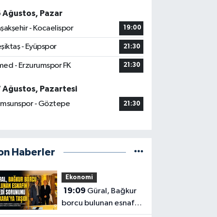
6 Ağustos, Pazar
şakşehir - Kocaelispor
19:00
şiktaş - Eyüpspor
21:30
ed - Erzurumspor FK
21:30
7 Ağustos, Pazartesi
msunspor - Göztepe
21:30
on Haberler
Ekonomi
19:09
Güral, Bağkur
borcu bulunan esnafın
kredi sorununu