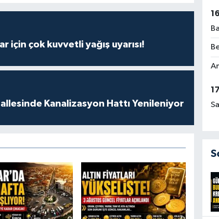
1
Ba
r için çok kuvvetli yağış uyarısı!
Be
Am
1
llesinde Kanalizasyon Hattı Yenileniyor
Sa
S