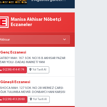
fiyatlar
Manisa Akhisar Nöbetçi
Eczaneler
Genç Eczanesi
SATBEY MAH. 167. SOK. NO.16 B AKHISAR PAZAR
ZARI YOLU -DADAŞ MARKETİ YANI
0 (236) 414 41 74
Yol Tarifi Al
Güneşli Eczanesi
SHOCA MAH. 127 SOK. NO:28 MERKEZ ÇARŞI-
ĞUK TULUMBA MEVKİİ- DONBAYCI HANI KARŞISI
0 (236) 413 26 60
Yol Tarifi Al