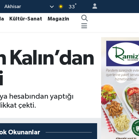
°
Akhisar
33
da
Kültür-Sanat
Magazin
 Kalın’dan
i
dya hesabından yaptığı
kkat çekti.
ok Okunanlar