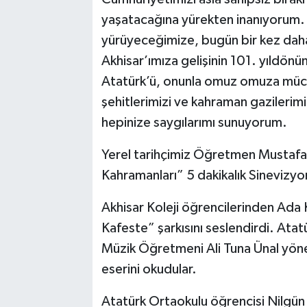
yaşatacağına yürekten inanıyorum. 
yürüyeceğimize, bugün bir kez daha
Akhisar’ımıza gelişinin 101. yıldö
Atatürk’ü, onunla omuz omuza mücad
şehitlerimizi ve kahraman gazilerimi
hepinize saygılarımı sunuyorum.
Yerel tarihçimiz Öğretmen Mustafa K
Kahramanları” 5 dakikalık Sinevizy
Akhisar Koleji öğrencilerinden Ada 
Kafeste” şarkısını seslendirdi. Ata
Müzik Öğretmeni Ali Tuna Ünal yön
eserini okudular.
Atatürk Ortaokulu öğrencisi Nilgün T