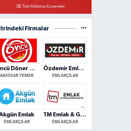
Tüm Nöbetçi Eczaneler
itrindeki Firmalar
Öncü Döner Akhisar
Özdemir Emlak Yatırım
AKHISAR YEMEK
EMLAKÇILAR
Akgün Emlak
TM Emlak & Gayrimenkul
EMLAKÇILAR
EMLAKÇILAR