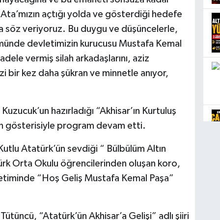
Ata’mızın açtığı yolda ve gösterdiği hedefe
 söz veriyoruz. Bu duygu ve düşüncelerle,
nümünde devletimizin kurucusu Mustafa Kemal
ele vermiş silah arkadaşlarını, aziz
zi bir kez daha şükran ve minnetle anıyor,
uzucuk’un hazırladığı “Akhisar’ın Kurtuluş
on gösterisiyle program devam etti.
Kutlu Atatürk’ün sevdiği “ Bülbülüm Altın
türk Orta Okulu öğrencilerinden oluşan koro,
etiminde “Hoş Geliş Mustafa Kemal Paşa”
ütüncü, “Atatürk’ün Akhisar’a Gelişi” adlı şiiri