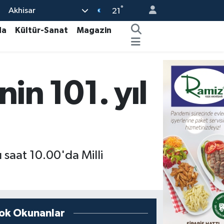
°
Akhisar
21
da
Kültür-Sanat
Magazin
in 101. yıl
ı saat 10.00'da Milli
ok Okunanlar