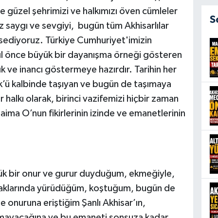
e güzel şehrimizi ve halkımızı öven cümleler
S
saygı ve sevgiyi, bugün tüm Akhisarlılar
ssediyoruz. Türkiye Cumhuriyet'imizin
yıl önce büyük bir dayanışma örneği gösteren
ık ve inancı göstermeye hazırdır. Tarihin her
ü kalbinde taşıyan ve bugün de taşımaya
halkı olarak, birinci vazifemizi hiçbir zaman
ma O’nun fikirlerinin izinde ve emanetlerinin
k bir onur ve gurur duyduğum, ekmeğiyle,
kaklarında yürüdüğüm, koştuğum, bugün de
 onuruna eriştiğim Şanlı Akhisar’ın,
akmayacağına ve bu emaneti sonsuza kadar