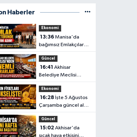
on Haberler
Ekonomi
13:36
Manisa'da
bağımsız Emlakçılar
Odası için 500 üye
Güncel
barajı aşıldı
16:41
Akhisar
Belediye Meclisi
Ağustos ayı
Ekonomi
toplantısını
16:28
İşte 5 Ağustos
gerçekleştirdi
Çarşamba güncel altın
fiyatları
Güncel
15:02
Akhisar'da
sıcak hava etkisini