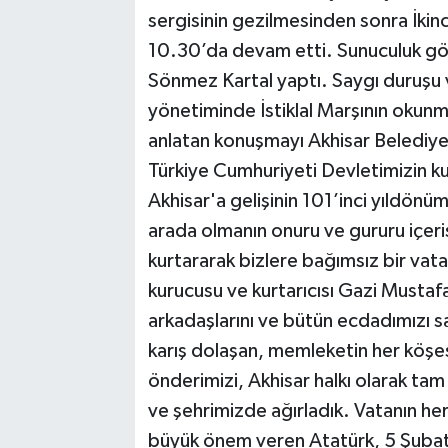
sergisinin gezilmesinden sonra İkin
10.30’da devam etti. Sunuculuk gö
Sönmez Kartal yaptı. Saygı duruşu 
yönetiminde İstiklal Marşının okun
anlatan konuşmayı Akhisar Belediye
Türkiye Cumhuriyeti Devletimizin k
Akhisar'a gelişinin 101’inci yıldönü
arada olmanın onuru ve gururu içe
kurtararak bizlere bağımsız bir vat
kurucusu ve kurtarıcısı Gazi Mustaf
arkadaşlarını ve bütün ecdadımızı 
karış dolaşan, memleketin her köşes
önderimizi, Akhisar halkı olarak ta
ve şehrimizde ağırladık. Vatanın he
büyük önem veren Atatürk, 5 Şubat 