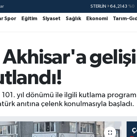
STERLİN
64,2143
%0
ar
GRAM ALTIN
6510.40
%0.45
ar Spor
Eğitim
Siyaset
Sağlık
Ekonomi
Tarım-Gı
BİST100
13.799
%70
BITCOIN
64.225,61
%-0.63
DOLAR
47,6704
%0
Akhisar'a gelişin
EURO
55,0406
%-0.08
tlandı!
 101. yıl dönümü ile ilgili kutlama program
ürk anıtına çelenk konulmasıyla başladı.
Ç