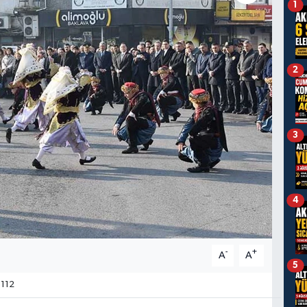
1
2
3
4
-
+
A
A
5
112