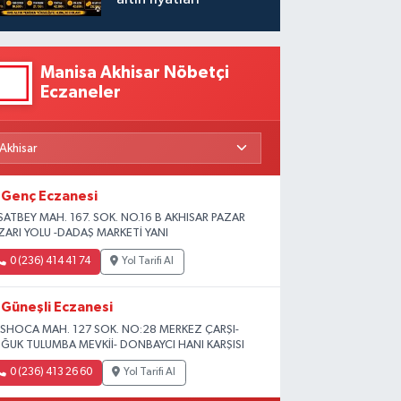
Manisa Akhisar Nöbetçi
Eczaneler
Genç Eczanesi
SATBEY MAH. 167. SOK. NO.16 B AKHISAR PAZAR
ZARI YOLU -DADAŞ MARKETİ YANI
0 (236) 414 41 74
Yol Tarifi Al
Güneşli Eczanesi
SHOCA MAH. 127 SOK. NO:28 MERKEZ ÇARŞI-
ĞUK TULUMBA MEVKİİ- DONBAYCI HANI KARŞISI
0 (236) 413 26 60
Yol Tarifi Al