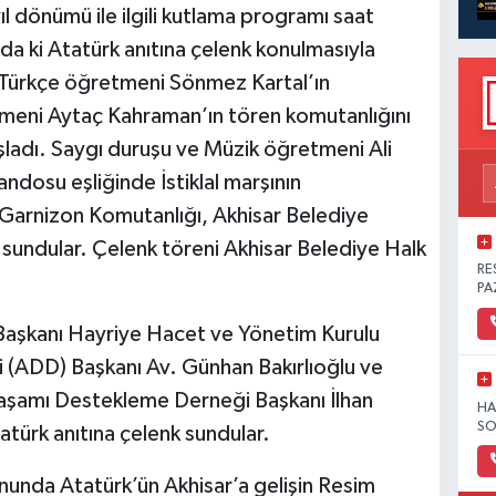
ıl dönümü ile ilgili kutlama programı saat
a ki Atatürk anıtına çelenk konulmasıyla
 Türkçe öğretmeni Sönmez Kartal’ın
eni Aytaç Kahraman’ın tören komutanlığını
adı. Saygı duruşu ve Müzik öğretmeni Ali
dosu eşliğinde İstiklal marşının
arnizon Komutanlığı, Akhisar Belediye
i sundular. Çelenk töreni Akhisar Belediye Halk
RE
PA
 Başkanı Hayriye Hacet ve Yönetim Kurulu
 (ADD) Başkanı Av. Günhan Bakırlıoğlu ve
Yaşamı Destekleme Derneği Başkanı İlhan
HA
SO
atürk anıtına çelenk sundular.
unda Atatürk’ün Akhisar’a gelişin Resim