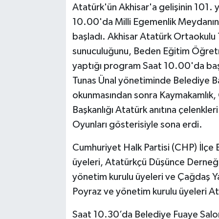
Atatürk'ün Akhisar'a gelişinin 101. y
10.00'da Milli Egemenlik Meydanınd
Akhisar Emlak
başladı. Akhisar Atatürk Ortaokulu
Ülke
sunuculuğunu, Beden Eğitim Öğretm
yaptığı program Saat 10.00'da başl
Etiketler
Tunas Ünal yönetiminde Belediye Ban
okunmasından sonra Kaymakamlık, G
Başkanlığı Atatürk anıtına çelenkler
Oyunları gösterisiyle sona erdi.
Cumhuriyet Halk Partisi (CHP) İlçe
üyeleri, Atatürkçü Düşünce Derneği
yönetim kurulu üyeleri ve Çağdaş 
Poyraz ve yönetim kurulu üyeleri At
Saat 10.30’da Belediye Fuaye Salon