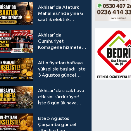
Akhisar'da Atatürk
Mahallesi'nde yine 6
saatlik elektrik
kesintisi
Akhisar'da
Cumhuriyet
Komagene hizmete
açıldı
Altın fiyatları haftaya
yükselişle başladı! İşte
3 Ağustos güncel
fiyatlar
Akhisar'da sıcak hava
etkisini sürdürüyor!
İşte 5 günlük hava
durumu
İşte 5 Ağustos
Çarşamba güncel
altın fiyatları