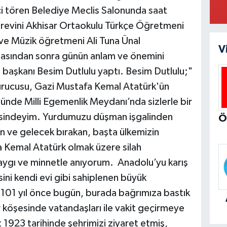
ci tören Belediye Meclis Salonunda saat
revini Akhisar Ortaokulu Türkçe Öğretmeni
ve Müzik öğretmeni Ali Tuna Ünal
V
masından sonra günün anlam ve önemini
 başkanı Besim Dutlulu yaptı. Besim Dutlulu;"
urucusu, Gazi Mustafa Kemal Atatürk'ün
münde Milli Egemenlik Meydanı’nda sizlerle bir
risindeyim. Yurdumuzu düşman işgalinden
an ve gelecek bırakan, başta ülkemizin
a Kemal Atatürk olmak üzere silah
saygı ve minnetle anıyorum. Anadolu’yu karış
ini kendi evi gibi sahiplenen büyük
m 101 yıl önce bugün, burada bağrımıza bastık
r köşesinde vatandaşları ile vakit geçirmeye
1923 tarihinde şehrimizi ziyaret etmiş,