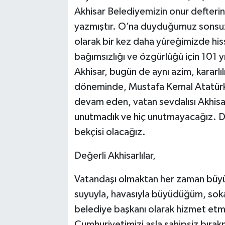
Akhisar Belediyemizin onur defterin
yazmıştır. O’na duyduğumuz sonsuz 
olarak bir kez daha yüreğimizde hi
bağımsızlığı ve özgürlüğü için 101 
Akhisar, bugün de aynı azim, kararlıl
döneminde, Mustafa Kemal Atatürk’
devam eden, vatan sevdalısı Akhisar 
unutmadık ve hiç unutmayacağız. Dai
bekçisi olacağız.
Değerli Akhisarlılar,
Vatandaşı olmaktan her zaman büyü
suyuyla, havasıyla büyüdüğüm, so
belediye başkanı olarak hizmet etme
Cumhuriyetimizi asla sahipsiz bır