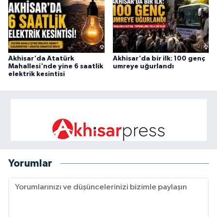
Akhisar'da Atatürk
Akhisar'da bir ilk: 100 genç
Mahallesi'nde yine 6 saatlik
umreye uğurlandı
elektrik kesintisi
Yorumlar