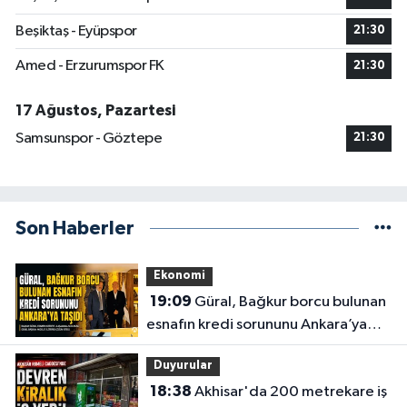
Beşiktaş - Eyüpspor
21:30
Amed - Erzurumspor FK
21:30
17 Ağustos, Pazartesi
Samsunspor - Göztepe
21:30
Son Haberler
Ekonomi
19:09
Güral, Bağkur borcu bulunan
esnafın kredi sorununu Ankara’ya
taşıdı
Duyurular
18:38
Akhisar'da 200 metrekare iş