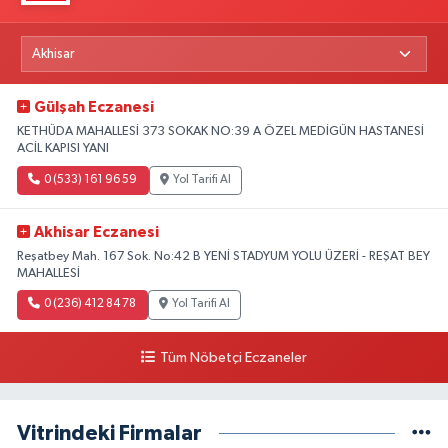
Gülşah Eczanesi
KETHÜDA MAHALLESİ 373 SOKAK NO:39 A ÖZEL MEDİGÜN HASTANESİ
ACİL KAPISI YANI
0 (533) 161 96 59
Yol Tarifi Al
Akhisar Eczanesi
Reşatbey Mah. 167 Sok. No:42 B YENİ STADYUM YOLU ÜZERİ - REŞAT BEY
MAHALLESİ
0 (236) 412 84 78
Yol Tarifi Al
Tüm Nöbetçi Eczaneler
Vitrindeki Firmalar