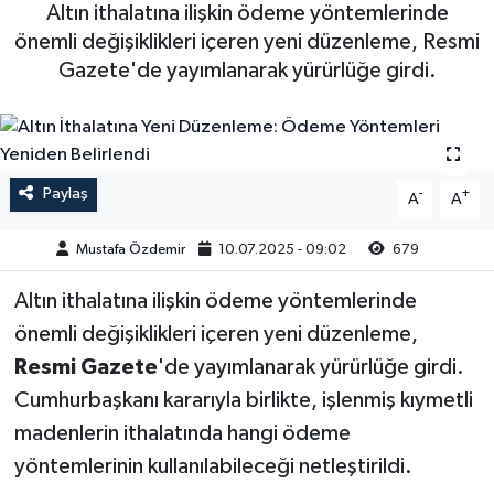
Altın ithalatına ilişkin ödeme yöntemlerinde
Magazin
Kadın
Duyurular
önemli değişiklikleri içeren yeni düzenleme, Resmi
Gazete'de yayımlanarak yürürlüğe girdi.
Duyurular
Teknoloji
Tarım-Gıda
Yerel Haber
Sektörel
Paylaş
-
+
A
A
Akhisar Emlak
Röportaj
Mustafa Özdemir
10.07.2025 - 09:02
679
Ülke
Dünya
Altın ithalatına ilişkin ödeme yöntemlerinde
Etiketler
Yaşam
önemli değişiklikleri içeren yeni düzenleme,
Resmi Gazete
'de yayımlanarak yürürlüğe girdi.
Kadın
Cumhurbaşkanı kararıyla birlikte, işlenmiş kıymetli
madenlerin ithalatında hangi ödeme
Teknoloji
yöntemlerinin kullanılabileceği netleştirildi.
Yerel Haber