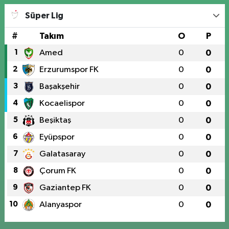
Süper Lig
#
Takım
O
P
1
Amed
0
0
2
Erzurumspor FK
0
0
3
Başakşehir
0
0
4
Kocaelispor
0
0
5
Beşiktaş
0
0
6
Eyüpspor
0
0
7
Galatasaray
0
0
8
Çorum FK
0
0
9
Gaziantep FK
0
0
10
Alanyaspor
0
0