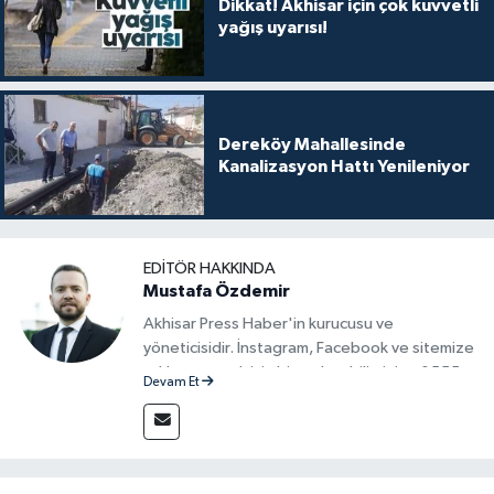
Dikkat! Akhisar için çok kuvvetli
yağış uyarısı!
Dereköy Mahallesinde
Kanalizasyon Hattı Yenileniyor
EDITÖR HAKKINDA
Mustafa Özdemir
Akhisar Press Haber'in kurucusu ve
yöneticisidir. İnstagram, Facebook ve sitemize
reklam vermek için bize ulaşabilirsiniz - 0555
Devam Et
715 63 17