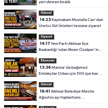
yeri devren kiralık
Güncel
14:23
Kaymakam Mustafa Can'dan
Üretici Süt Ürünleri tesisine ziyaret
Siyaset
14:17
Yeni Parti Akhisar İlçe
Başkanlığı'ndan İlksen Özalper'in
gözaltına alınmasına tepki
Ekonomi
13:36
Manisa'da bağımsız
Emlakçılar Odası için 500 üye barajı
aşıldı
Güncel
16:41
Akhisar Belediye Meclisi
Ağustos ayı toplantısını
gerçekleştirdi