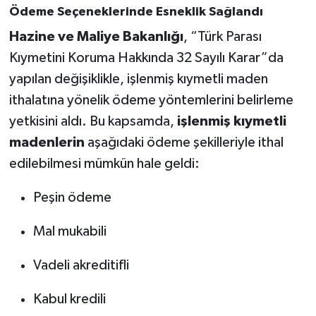
Ödeme Seçeneklerinde Esneklik Sağlandı
Akhisar Emlak
Hazine ve Maliye Bakanlığı
, “Türk Parası
Kıymetini Koruma Hakkında 32 Sayılı Karar”da
Ülke
yapılan değişiklikle, işlenmiş kıymetli maden
ithalatına yönelik ödeme yöntemlerini belirleme
Etiketler
yetkisini aldı. Bu kapsamda,
işlenmiş kıymetli
madenlerin
aşağıdaki ödeme şekilleriyle ithal
edilebilmesi mümkün hale geldi:
Peşin ödeme
Mal mukabili
Vadeli akreditifli
Kabul kredili