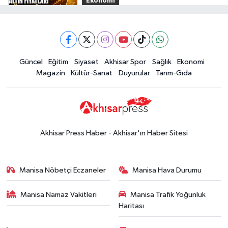
Ekonomi
16:28
İşte 5 Ağustos Çarşamba
güncel altın fiyatları
Güncel
Güncel
Eğitim
Siyaset
Akhisar Spor
Sağlık
Ekonomi
15:02
Akhisar'da sıcak hava etkisini
Magazin
Kültür-Sanat
Duyurular
Tarım-Gıda
sürdürüyor! İşte 5 günlük hava
durumu
Güncel
14:53
Altın fiyatları haftaya
yükselişle başladı! İşte 3 Ağustos
Akhisar Press Haber - Akhisar'ın Haber Sitesi
güncel fiyatlar
Yerel Haber
14:40
Türkiye'nin En İyi Kuruyemiş
Manisa Nöbetçi Eczaneler
Manisa Hava Durumu
Markası: Halktan
Manisa Namaz Vakitleri
Manisa Trafik Yoğunluk
Siyaset
Haritası
15:49
Erdelli Mahallesi sakinleri
Çanakkale'nin tarihini yerinde