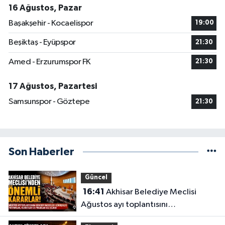
16 Ağustos, Pazar
Başakşehir - Kocaelispor
19:00
Beşiktaş - Eyüpspor
21:30
Amed - Erzurumspor FK
21:30
17 Ağustos, Pazartesi
Samsunspor - Göztepe
21:30
Son Haberler
Güncel
16:41
Akhisar Belediye Meclisi
Ağustos ayı toplantısını
gerçekleştirdi