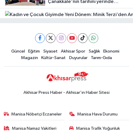
Çanakkale'nin tarihini yerinde
Halktan
yaşadı
Güncel
Güncel
Eğitim
Siyaset
Akhisar Spor
Sağlık
Ekonomi
18:57
Akhisar'da Atatürk
Magazin
Kültür-Sanat
Duyurular
Tarım-Gıda
Mahallesi'nde yine 6 saatlik elektrik
kesintisi
Ekonomi
18:50
Akhisar'da Cumhuriyet
Komagene hizmete açıldı
Akhisar Press Haber - Akhisar'ın Haber Sitesi
Duyurular
15:24
Akhisar'da binlerce aboneyi
Manisa Nöbetçi Eczaneler
Manisa Hava Durumu
ilgilendiriyor! Cuma günü elektrik
kesintisi uygulanacak
Manisa Namaz Vakitleri
Manisa Trafik Yoğunluk
Akhisar Spor