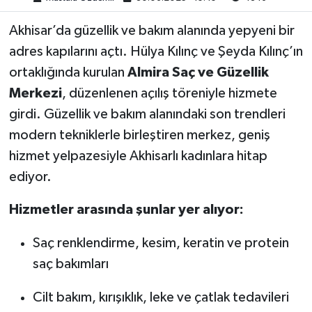
Akhisar’da güzellik ve bakım alanında yepyeni bir
Akhisar Emlak
adres kapılarını açtı. Hülya Kılınç ve Şeyda Kılınç’ın
Ülke
ortaklığında kurulan
Almira Saç ve Güzellik
Merkezi
, düzenlenen açılış töreniyle hizmete
Etiketler
girdi. Güzellik ve bakım alanındaki son trendleri
modern tekniklerle birleştiren merkez, geniş
hizmet yelpazesiyle Akhisarlı kadınlara hitap
ediyor.
Hizmetler arasında şunlar yer alıyor:
Saç renklendirme, kesim, keratin ve protein
saç bakımları
Cilt bakım, kırışıklık, leke ve çatlak tedavileri