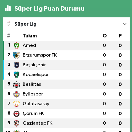
Süper Lig Puan Durumu
Süper Lig
#
Takım
O
P
1
Amed
0
0
2
Erzurumspor FK
0
0
3
Başakşehir
0
0
4
Kocaelispor
0
0
5
Beşiktaş
0
0
6
Eyüpspor
0
0
7
Galatasaray
0
0
8
Çorum FK
0
0
9
Gaziantep FK
0
0