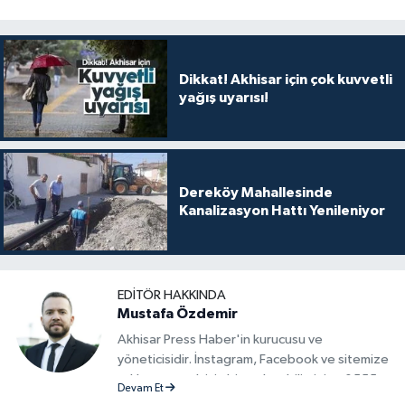
Dikkat! Akhisar için çok kuvvetli
yağış uyarısı!
Dereköy Mahallesinde
Kanalizasyon Hattı Yenileniyor
EDITÖR HAKKINDA
Mustafa Özdemir
Akhisar Press Haber'in kurucusu ve
yöneticisidir. İnstagram, Facebook ve sitemize
reklam vermek için bize ulaşabilirsiniz - 0555
Devam Et
715 63 17