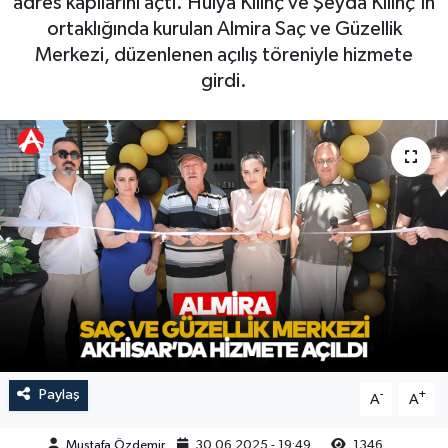
adres kapılarını açtı. Hülya Kılınç ve Şeyda Kılınç’ın
ortaklığında kurulan Almira Saç ve Güzellik
Magazin
Kadın
Duyurular
Merkezi, düzenlenen açılış töreniyle hizmete
girdi.
Duyurular
Teknoloji
Tarım-Gıda
Yerel Haber
Sektörel
Akhisar Emlak
Röportaj
Ülke
Dünya
Etiketler
Yaşam
Kadın
Teknoloji
Paylaş
-
+
A
A
Yerel Haber
Mustafa Özdemir
30.06.2025 - 19:49
1346