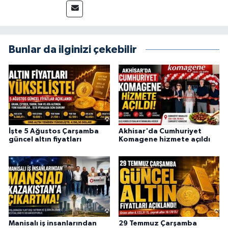
Bunlar da ilginizi çekebilir
İşte 5 Ağustos Çarşamba
Akhisar'da Cumhuriyet
güncel altın fiyatları
Komagene hizmete açıldı
Manisalı iş insanlarından
29 Temmuz Çarşamba