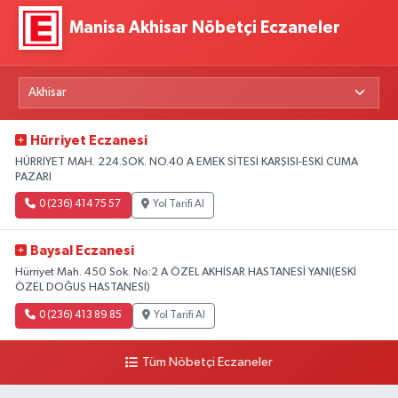
Manisa Akhisar Nöbetçi Eczaneler
Hürriyet Eczanesi
HÜRRİYET MAH. 224.SOK. NO.40 A EMEK SİTESİ KARŞISI-ESKİ CUMA
PAZARI
0 (236) 414 75 57
Yol Tarifi Al
Baysal Eczanesi
Hürriyet Mah. 450 Sok. No:2 A ÖZEL AKHİSAR HASTANESİ YANI(ESKİ
ÖZEL DOĞUŞ HASTANESİ)
0 (236) 413 89 85
Yol Tarifi Al
Tüm Nöbetçi Eczaneler