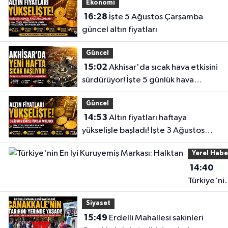
Ekonomi
16:28
İşte 5 Ağustos Çarşamba
güncel altın fiyatları
Güncel
15:02
Akhisar'da sıcak hava etkisini
sürdürüyor! İşte 5 günlük hava
durumu
Güncel
14:53
Altın fiyatları haftaya
yükselişle başladı! İşte 3 Ağustos
güncel fiyatlar
Yerel Habe
14:40
Türkiye'ni
En İyi
Siyaset
Kuruyemiş
15:49
Erdelli Mahallesi sakinleri
Markası: