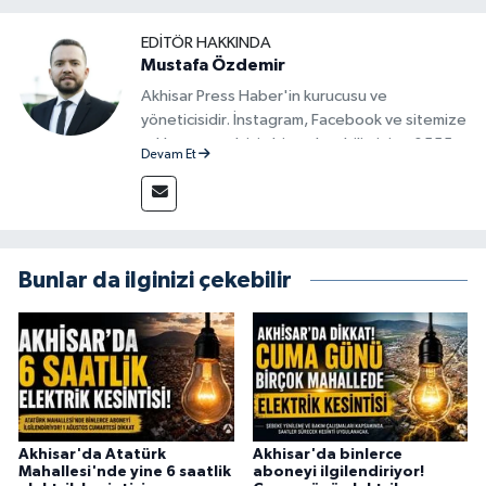
EDITÖR HAKKINDA
Mustafa Özdemir
Akhisar Press Haber'in kurucusu ve
yöneticisidir. İnstagram, Facebook ve sitemize
reklam vermek için bize ulaşabilirsiniz - 0555
Devam Et
715 63 17
Bunlar da ilginizi çekebilir
Akhisar'da Atatürk
Akhisar'da binlerce
Mahallesi'nde yine 6 saatlik
aboneyi ilgilendiriyor!