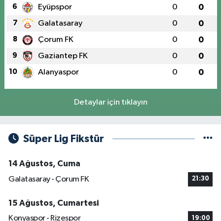
6
Eyüpspor
0
0
7
Galatasaray
0
0
8
Çorum FK
0
0
9
Gaziantep FK
0
0
10
Alanyaspor
0
0
Detaylar için tıklayın
Süper Lig Fikstür
14 Ağustos, Cuma
Galatasaray - Çorum FK
21:30
15 Ağustos, Cumartesi
Konyaspor - Rizespor
19:00