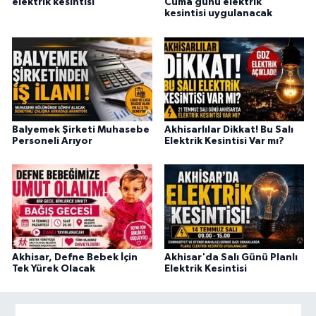
elektrik kesintisi
Cuma günü elektrik
kesintisi uygulanacak
Balyemek Şirketi Muhasebe
Akhisarlılar Dikkat! Bu Salı
Personeli Arıyor
Elektrik Kesintisi Var mı?
Akhisar, Defne Bebek İçin
Akhisar'da Salı Günü Planlı
Tek Yürek Olacak
Elektrik Kesintisi