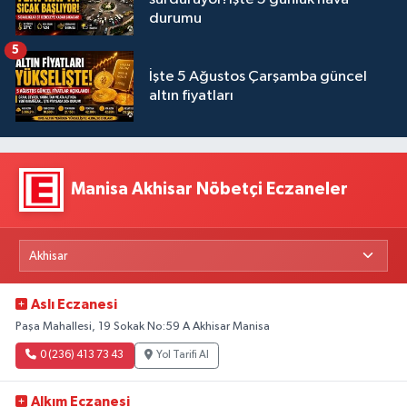
durumu
5
İşte 5 Ağustos Çarşamba güncel
altın fiyatları
Manisa Akhisar Nöbetçi Eczaneler
Aslı Eczanesi
Paşa Mahallesi, 19 Sokak No:59 A Akhisar Manisa
0 (236) 413 73 43
Yol Tarifi Al
Alkım Eczanesi