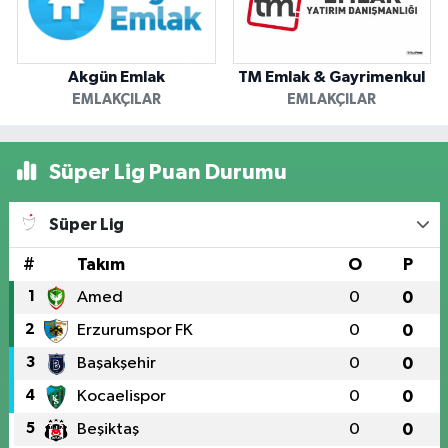
Akgün Emlak
TM Emlak & Gayrimenkul
EMLAKÇILAR
EMLAKÇILAR
Süper Lig Puan Durumu
Süper Lig
#
Takım
O
P
1
Amed
0
0
2
Erzurumspor FK
0
0
3
Başakşehir
0
0
4
Kocaelispor
0
0
5
Beşiktaş
0
0