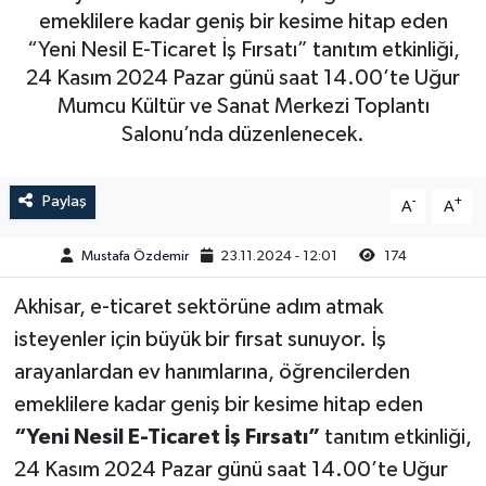
emeklilere kadar geniş bir kesime hitap eden
Magazin
Kadın
Duyurular
“Yeni Nesil E-Ticaret İş Fırsatı” tanıtım etkinliği,
24 Kasım 2024 Pazar günü saat 14.00’te Uğur
Duyurular
Teknoloji
Tarım-Gıda
Mumcu Kültür ve Sanat Merkezi Toplantı
Salonu’nda düzenlenecek.
Yerel Haber
Sektörel
Paylaş
-
+
Akhisar Emlak
Röportaj
A
A
Mustafa Özdemir
23.11.2024 - 12:01
174
Ülke
Dünya
Akhisar, e-ticaret sektörüne adım atmak
Etiketler
Yaşam
isteyenler için büyük bir fırsat sunuyor. İş
Kadın
arayanlardan ev hanımlarına, öğrencilerden
emeklilere kadar geniş bir kesime hitap eden
Teknoloji
“Yeni Nesil E-Ticaret İş Fırsatı”
tanıtım etkinliği,
24 Kasım 2024 Pazar günü saat 14.00’te Uğur
Yerel Haber