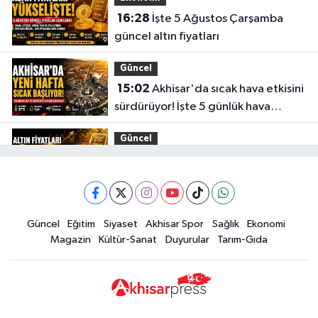
16:28
İşte 5 Ağustos Çarşamba
güncel altın fiyatları
Güncel
15:02
Akhisar'da sıcak hava etkisini
sürdürüyor! İşte 5 günlük hava
durumu
Güncel
14:53
Altın fiyatları haftaya
yükselişle başladı! İşte 3 Ağustos
güncel fiyatlar
Yerel Haber
Güncel
Eğitim
Siyaset
Akhisar Spor
Sağlık
Ekonomi
14:40
Türkiye'nin En İyi Kuruyemiş
Magazin
Kültür-Sanat
Duyurular
Tarım-Gıda
Markası: Halktan
Siyaset
15:49
Erdelli Mahallesi sakinleri
Çanakkale'nin tarihini yerinde