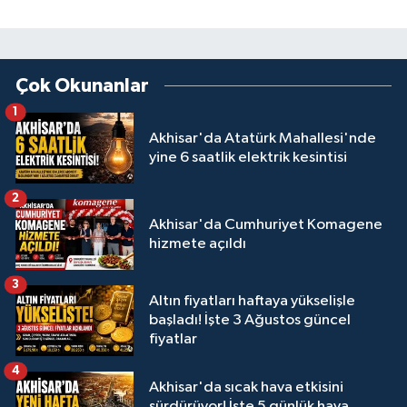
Çok Okunanlar
1
Akhisar'da Atatürk Mahallesi'nde
yine 6 saatlik elektrik kesintisi
2
Akhisar'da Cumhuriyet Komagene
hizmete açıldı
3
Altın fiyatları haftaya yükselişle
başladı! İşte 3 Ağustos güncel
fiyatlar
4
Akhisar'da sıcak hava etkisini
sürdürüyor! İşte 5 günlük hava