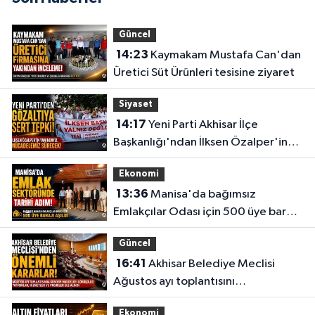
Güncel
14:23
Kaymakam Mustafa Can'dan
Üretici Süt Ürünleri tesisine ziyaret
Siyaset
14:17
Yeni Parti Akhisar İlçe
Başkanlığı'ndan İlksen Özalper'in
gözaltına alınmasına tepki
Ekonomi
13:36
Manisa'da bağımsız
Emlakçılar Odası için 500 üye barajı
aşıldı
Güncel
16:41
Akhisar Belediye Meclisi
Ağustos ayı toplantısını
gerçekleştirdi
Ekonomi