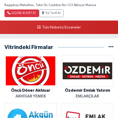
Ragıpbey Mahallesi, Tahir Ün Caddesi No:123 Akhisar Manisa
0 (236) 414 97 31
Yol Tarifi Al
Tüm Nöbetçi Eczaneler
Vitrindeki Firmalar
Öncü Döner Akhisar
Özdemir Emlak Yatırım
AKHISAR YEMEK
EMLAKÇILAR