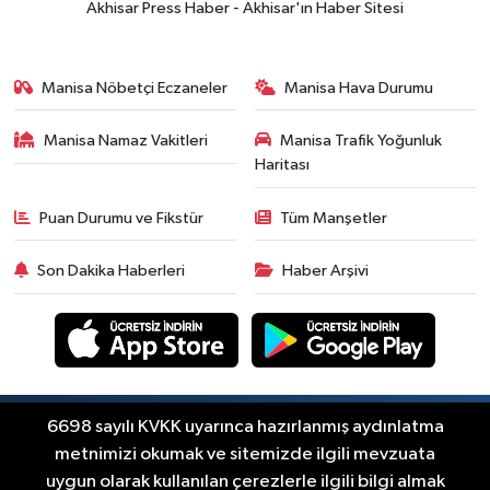
Akhisar Press Haber - Akhisar'ın Haber Sitesi
yaşadı
Yerel Haber
19:00
Kadın ve Çocuk Giyimde Yeni
Manisa Nöbetçi Eczaneler
Manisa Hava Durumu
Dönem: Minik Terzi’den Anne-
Çocuk Stilini Tamamlayan
Manisa Namaz Vakitleri
Manisa Trafik Yoğunluk
Güncel
Koleksiyonlar
Haritası
18:57
Akhisar'da Atatürk
Mahallesi'nde yine 6 saatlik elektrik
Puan Durumu ve Fikstür
Tüm Manşetler
kesintisi
Ekonomi
Son Dakika Haberleri
Haber Arşivi
18:50
Akhisar'da Cumhuriyet
Komagene hizmete açıldı
Duyurular
15:24
Akhisar'da binlerce aboneyi
ilgilendiriyor! Cuma günü elektrik
Copyright © Akhisar Press Haber 2012-2026 Her
6698 sayılı KVKK uyarınca hazırlanmış aydınlatma
RSS
hakkı saklıdır.
kesintisi uygulanacak
metnimizi okumak ve sitemizde ilgili mevzuata
Akhisar Spor
uygun olarak kullanılan çerezlerle ilgili bilgi almak