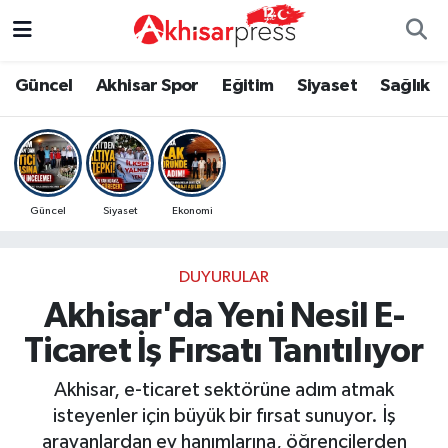
Güncel
Magazin
Güncel
Manisa Nöbetçi Eczaneler
Güncel
Akhisar Spor
Eğitim
Siyaset
Sağlık
Akhisar Spor
Kültür-Sanat
Eğitim
Manisa Hava Durumu
Eğitim
Duyurular
Siyaset
Manisa Namaz Vakitleri
Güncel
Siyaset
Ekonomi
Siyaset
Tarım-Gıda
Akhisar Spor
Manisa Trafik Yoğunluk Haritası
DUYURULAR
Sağlık
Sektörel
Sağlık
Süper Lig Puan Durumu ve Fikstür
Akhisar'da Yeni Nesil E-
Ekonomi
Röportaj
Ekonomi
Tüm Manşetler
Ticaret İş Fırsatı Tanıtılıyor
Tarım-Gıda
Dünya
Magazin
Son Dakika Haberleri
Akhisar, e-ticaret sektörüne adım atmak
isteyenler için büyük bir fırsat sunuyor. İş
Kültür-Sanat
Yaşam
Kültür-Sanat
Haber Arşivi
arayanlardan ev hanımlarına, öğrencilerden