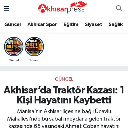
Güncel
Magazin
Güncel
Manisa Nöbetçi Eczaneler
Güncel
Akhisar Spor
Eğitim
Siyaset
Sağlık
Akhisar Spor
Kültür-Sanat
Eğitim
Manisa Hava Durumu
Eğitim
Duyurular
Siyaset
Manisa Namaz Vakitleri
Güncel
Ekonomi
Siyaset
Tarım-Gıda
Akhisar Spor
Manisa Trafik Yoğunluk Haritası
GÜNCEL
Sağlık
Sektörel
Sağlık
Süper Lig Puan Durumu ve Fikstür
Akhisar’da Traktör Kazası: 1
Ekonomi
Röportaj
Ekonomi
Tüm Manşetler
Kişi Hayatını Kaybetti
Tarım-Gıda
Dünya
Magazin
Son Dakika Haberleri
Manisa’nın Akhisar ilçesine bağlı Üçavlu
Mahallesi’nde bu sabah meydana gelen traktör
Kültür-Sanat
Yaşam
Kültür-Sanat
Haber Arşivi
kazasında 65 yaşındaki Ahmet Çoban hayatını