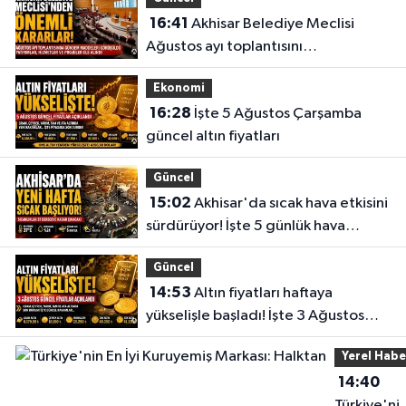
16:41
Akhisar Belediye Meclisi
Ağustos ayı toplantısını
gerçekleştirdi
Ekonomi
16:28
İşte 5 Ağustos Çarşamba
güncel altın fiyatları
Güncel
15:02
Akhisar'da sıcak hava etkisini
sürdürüyor! İşte 5 günlük hava
durumu
Güncel
14:53
Altın fiyatları haftaya
yükselişle başladı! İşte 3 Ağustos
güncel fiyatlar
Yerel Habe
14:40
Türkiye'ni