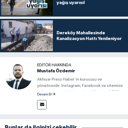
yağış uyarısı!
Dereköy Mahallesinde
Kanalizasyon Hattı Yenileniyor
EDITÖR HAKKINDA
Mustafa Özdemir
Akhisar Press Haber'in kurucusu ve
yöneticisidir. İnstagram, Facebook ve sitemize
reklam vermek için bize ulaşabilirsiniz - 0555
Devam Et
715 63 17
Bunlar da ilginizi çekebilir