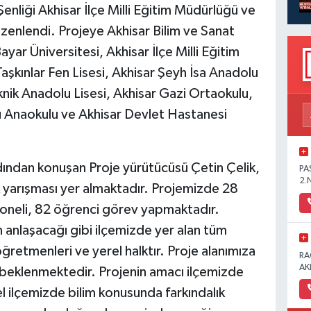
Şenliği Akhisar İlçe Milli Eğitim Müdürlüğü ve
düzenlendi. Projeye Akhisar Bilim ve Sanat
yar Üniversitesi, Akhisar İlçe Milli Eğitim
şkınlar Fen Lisesi, Akhisar Şeyh İsa Anadolu
knik Anadolu Lisesi, Akhisar Gazi Ortaokulu,
 Anaokulu ve Akhisar Devlet Hastanesi
rdından konuşan Proje yürütücüsü Çetin Çelik,
PA
2.
ik yarışması yer almaktadır. Projemizde 28
rsoneli, 82 öğrenci görev yapmaktadır.
n anlaşacağı gibi ilçemizde yer alan tüm
öğretmenleri ve yerel halktır. Proje alanımıza
RA
AK
i beklenmektedir. Projenin amacı ilçemizde
 ilçemizde bilim konusunda farkındalık