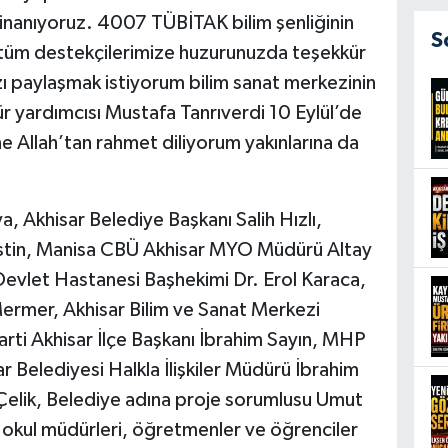
 inanıyoruz. 4007 TÜBİTAK bilim şenliğinin
S
tüm destekçilerimize huzurunuzda teşekkür
zı paylaşmak istiyorum bilim sanat merkezinin
yardımcısı Mustafa Tanrıverdi 10 Eylül’de
ne Allah’tan rahmet diliyorum yakınlarına da
, Akhisar Belediye Başkanı Salih Hızlı,
lestin, Manisa CBÜ Akhisar MYO Müdürü Altay
Devlet Hastanesi Başhekimi Dr. Erol Karaca,
Mermer, Akhisar Bilim ve Sanat Merkezi
ti Akhisar İlçe Başkanı İbrahim Sayın, MHP
ar Belediyesi Halkla İlişkiler Müdürü İbrahim
Çelik, Belediye adına proje sorumlusu Umut
, okul müdürleri, öğretmenler ve öğrenciler