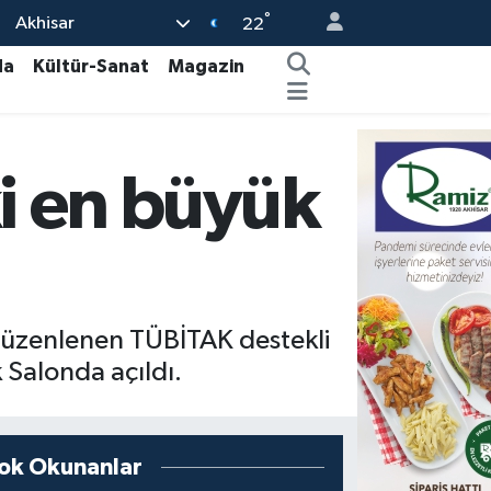
°
Akhisar
22
da
Kültür-Sanat
Magazin
i en büyük
e düzenlenen TÜBİTAK destekli
 Salonda açıldı.
ok Okunanlar