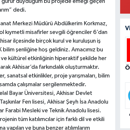
an gurur duyduğum bu projede emeği geçen
arım” dedi.
e Sanat Merkezi Müdürü Abdülkerim Korkmaz,
V
kıymetli misafirler sevgili öğrenciler 6’dan
isar ilçesinde birçok kurul ve kuruluşun iş
K bilim şenliğine hoş geldiniz. Amacımız bu
e kültürel etkinliğinin hiperaktif şekilde her
arak Akhisar’da farkındalık oluşturmaktır.
, sanatsal etkinlikler, proje yarışmaları, bilim
psamda çalışmalar sergilenmektedir.
elal Bayar Üniversitesi, Akhisar Devlet
aşkınlar Fen lisesi, Akhisar Şeyh İsa Anadolu
ar Farabi Mesleki ve Teknik Anadolu lisesi.
enin tüm katılımcılar için farklı dil ve etkili
ına yapılan ve buna benzer atılımlarım