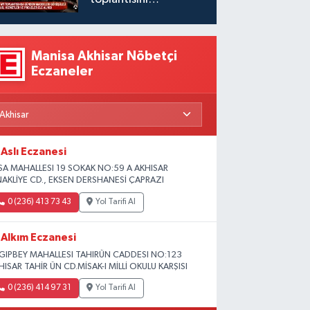
gerçekleştirdi
Manisa Akhisar Nöbetçi
Eczaneler
Aslı Eczanesi
SA MAHALLESI 19 SOKAK NO:59 A AKHISAR
NAKLİYE CD., EKSEN DERSHANESİ ÇAPRAZI
0 (236) 413 73 43
Yol Tarifi Al
Alkım Eczanesi
GIPBEY MAHALLESI TAHIRÜN CADDESI NO:123
HISAR TAHİR ÜN CD.MİSAK-I MİLLİ OKULU KARŞISI
0 (236) 414 97 31
Yol Tarifi Al