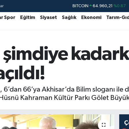
ar
BITCOIN
64.960,21
%0.87
DOLAR
47,7436
%0.18
ar Spor
Eğitim
Siyaset
Sağlık
Ekonomi
Tarım-Gı
EURO
55,2510
%0.32
STERLİN
64,4811
%0.38
 şimdiye kadark
GRAM ALTIN
6648.99
%2.59
BİST100
13.779
%-14
açıldı!
li, 6’dan 66’ya Akhisar’da Bilim sloganı il
i Hüsnü Kahraman Kültür Parkı Gölet Büyük
Ç