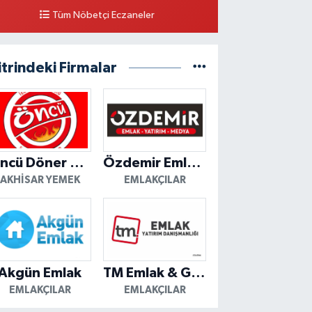
Tüm Nöbetçi Eczaneler
itrindeki Firmalar
Öncü Döner Akhisar
Özdemir Emlak Yatırım
AKHISAR YEMEK
EMLAKÇILAR
Akgün Emlak
TM Emlak & Gayrimenkul
EMLAKÇILAR
EMLAKÇILAR