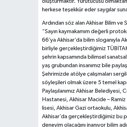
oluşturmaktır. Yürütücüsü olmakt
herkese teşekkür eder saygılar sun
Ardından söz alan Akhisar Bilim v
“Sayın kaymakamım değerli protokol 
66’ya Akhisar’da bilim sloganıyla Akh
birliyle gerçekleştirdiğimiz TÜBİTA
şehrin kapsamında bilimsel sanatsal v
yaş grubundan insanımız bile paylaş
Şehrimizde atölye çalışmaları sergiler
söyleşileri olmak üzere 5 temel ka
Paylaşılanımız Akhisar Belediyesi, C
Hastanesi, Akhisar Macide – Ramiz T
lisesi, Akhisar Gazi ortaokulu, Akhis
Akhisar’da gerçekleştirdiğimiz bu proj
deneyim olacağını inanıyor bilim ad