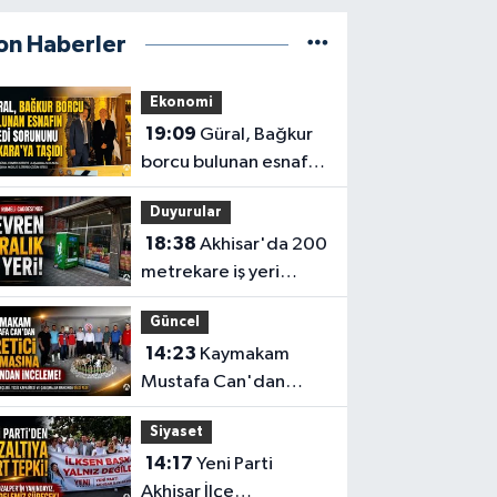
on Haberler
Ekonomi
19:09
Güral, Bağkur
borcu bulunan esnafın
kredi sorununu
Duyurular
Ankara’ya taşıdı
18:38
Akhisar'da 200
metrekare iş yeri
devren kiralık
Güncel
14:23
Kaymakam
Mustafa Can'dan
Üretici Süt Ürünleri
Siyaset
tesisine ziyaret
14:17
Yeni Parti
Akhisar İlçe