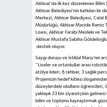
Akhisar’da ilk kez düzenlenen Bilim 
Akhisar Belediyesi’nin katkıları ile 
Akhisar Emlak
Merkezi, Akhisar Belediyesi, Celal Ba
Ülke
Müdürlüğü, Akhisar Macide Ramiz Ta
Lisesi, Akhisar Farabi Mesleki ve Te
Etiketler
Akhisar Mustafa Sabiha Göldelioğlu
destek oluyor.
Saygı duruşu ve İstiklal Marşı’nın a
“Liseler ve ortaokullar arası robot
atölye lideri, 8 rehber, 3 sağlık pe
Projemizin hedef kitlesi sloganında
düzeylerdeki okulların öğrencileri, 
yaklaşık 33 bin ziyaretçinin gelmes
bilim ve toplumu kaynaştırmak güzel