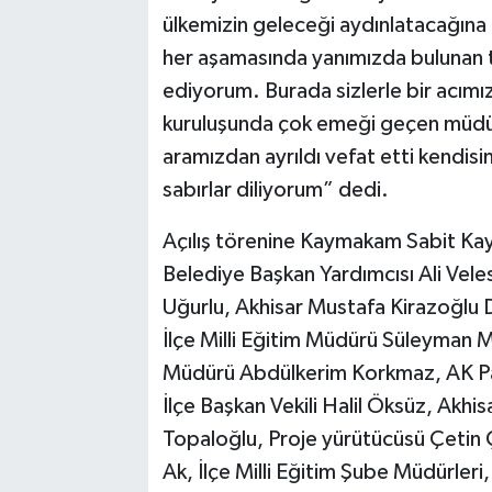
ülkemizin geleceği aydınlatacağına
her aşamasında yanımızda bulunan 
ediyorum. Burada sizlerle bir acımı
kuruluşunda çok emeği geçen müdür 
aramızdan ayrıldı vefat etti kendisi
sabırlar diliyorum” dedi.
Açılış törenine Kaymakam Sabit Kaya
Belediye Başkan Yardımcısı Ali Ve
Uğurlu, Akhisar Mustafa Kirazoğlu 
İlçe Milli Eğitim Müdürü Süleyman 
Müdürü Abdülkerim Korkmaz, AK Par
İlçe Başkan Vekili Halil Öksüz, Akhis
Topaloğlu, Proje yürütücüsü Çetin 
Ak, İlçe Milli Eğitim Şube Müdürleri