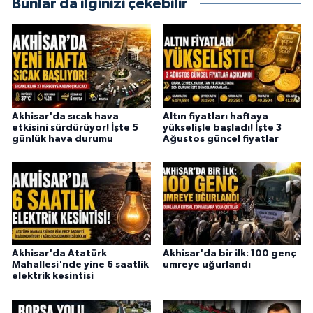
Bunlar da ilginizi çekebilir
Akhisar'da sıcak hava
Altın fiyatları haftaya
etkisini sürdürüyor! İşte 5
yükselişle başladı! İşte 3
günlük hava durumu
Ağustos güncel fiyatlar
Akhisar'da Atatürk
Akhisar'da bir ilk: 100 genç
Mahallesi'nde yine 6 saatlik
umreye uğurlandı
elektrik kesintisi