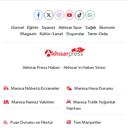
15:49
Erdelli Mahallesi sakinleri
Markası:
Çanakkale'nin tarihini yerinde
Halktan
yaşadı
Yerel Haber
Güncel
Eğitim
Siyaset
Akhisar Spor
Sağlık
Ekonomi
19:00
Kadın ve Çocuk Giyimde Yeni
Magazin
Kültür-Sanat
Duyurular
Tarım-Gıda
Dönem: Minik Terzi’den Anne-
Çocuk Stilini Tamamlayan
Güncel
Koleksiyonlar
18:57
Akhisar'da Atatürk
Mahallesi'nde yine 6 saatlik elektrik
Akhisar Press Haber - Akhisar'ın Haber Sitesi
kesintisi
Ekonomi
18:50
Akhisar'da Cumhuriyet
Manisa Nöbetçi Eczaneler
Manisa Hava Durumu
Komagene hizmete açıldı
Manisa Namaz Vakitleri
Manisa Trafik Yoğunluk
Duyurular
Haritası
15:24
Akhisar'da binlerce aboneyi
ilgilendiriyor! Cuma günü elektrik
Puan Durumu ve Fikstür
Tüm Manşetler
kesintisi uygulanacak