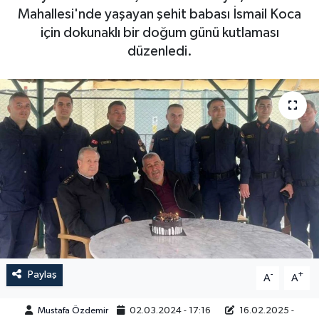
Mahallesi'nde yaşayan şehit babası İsmail Koca
Magazin
Kadın
Duyurular
için dokunaklı bir doğum günü kutlaması
düzenledi.
Duyurular
Teknoloji
Tarım-Gıda
Yerel Haber
Sektörel
Akhisar Emlak
Röportaj
Ülke
Dünya
Etiketler
Yaşam
Kadın
Paylaş
-
+
A
A
Teknoloji
Mustafa Özdemir
02.03.2024 - 17:16
16.02.2025 -
Yerel Haber