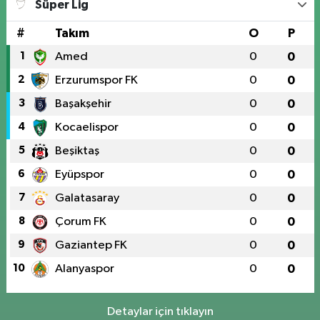
Süper Lig
#
Takım
O
P
1
Amed
0
0
2
Erzurumspor FK
0
0
3
Başakşehir
0
0
4
Kocaelispor
0
0
5
Beşiktaş
0
0
6
Eyüpspor
0
0
7
Galatasaray
0
0
8
Çorum FK
0
0
9
Gaziantep FK
0
0
10
Alanyaspor
0
0
Detaylar için tıklayın