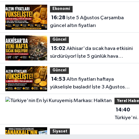
gerçekleştirdi
Ekonomi
16:28
İşte 5 Ağustos Çarşamba
güncel altın fiyatları
Güncel
15:02
Akhisar'da sıcak hava etkisini
sürdürüyor! İşte 5 günlük hava
durumu
Güncel
14:53
Altın fiyatları haftaya
yükselişle başladı! İşte 3 Ağustos
güncel fiyatlar
Yerel Habe
14:40
Türkiye'ni
En İyi
Siyaset
Kuruyemiş