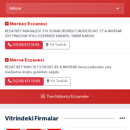
Merkez Eczanesi
REŞATBEY MAHALLESİ 316 SOKAK (RUMELİ CADDESİ) NO 37 A AKHİSAR
ZEYTİNLİOVA YOLU ÜZERİNDE KABAYEL TARIM KARŞISI
0 (544) 613 18 60
Yol Tarifi Al
Merve Eczanesi
REŞAT BEY MAH.167 SOK.NO:46 A AKHİSAR Umut parkından yeni
stadyuma doğru giderken sağda
0 (236) 413 19 99
Yol Tarifi Al
Tüm Nöbetçi Eczaneler
Vitrindeki Firmalar