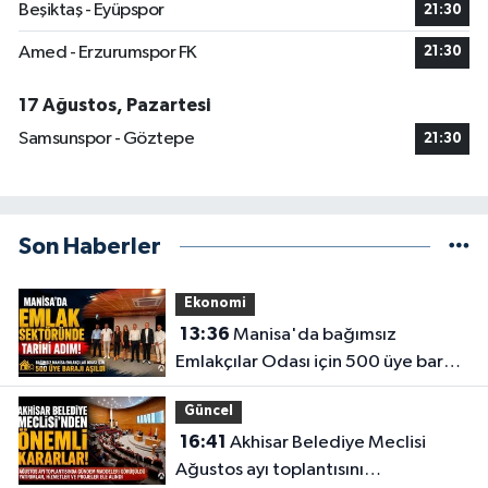
Beşiktaş - Eyüpspor
21:30
Amed - Erzurumspor FK
21:30
17 Ağustos, Pazartesi
Samsunspor - Göztepe
21:30
Son Haberler
Ekonomi
13:36
Manisa'da bağımsız
Emlakçılar Odası için 500 üye barajı
aşıldı
Güncel
16:41
Akhisar Belediye Meclisi
Ağustos ayı toplantısını