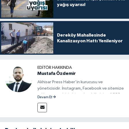
yağış uyarısı!
Dereköy Mahallesinde
Kanalizasyon Hattı Yenileniyor
EDITÖR HAKKINDA
Mustafa Özdemir
Akhisar Press Haber'in kurucusu ve
yöneticisidir. İnstagram, Facebook ve sitemize
reklam vermek için bize ulaşabilirsiniz - 0555
Devam Et
715 63 17