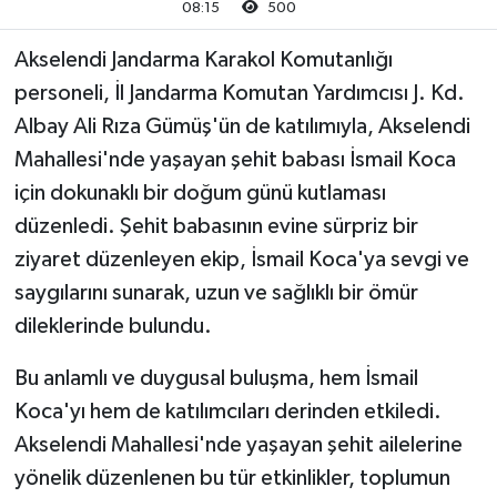
08:15
500
Akhisar Emlak
Akselendi Jandarma Karakol Komutanlığı
personeli, İl Jandarma Komutan Yardımcısı J. Kd.
Ülke
Albay Ali Rıza Gümüş'ün de katılımıyla, Akselendi
Mahallesi'nde yaşayan şehit babası İsmail Koca
Etiketler
için dokunaklı bir doğum günü kutlaması
düzenledi. Şehit babasının evine sürpriz bir
ziyaret düzenleyen ekip, İsmail Koca'ya sevgi ve
saygılarını sunarak, uzun ve sağlıklı bir ömür
dileklerinde bulundu.
Bu anlamlı ve duygusal buluşma, hem İsmail
Koca'yı hem de katılımcıları derinden etkiledi.
Akselendi Mahallesi'nde yaşayan şehit ailelerine
yönelik düzenlenen bu tür etkinlikler, toplumun