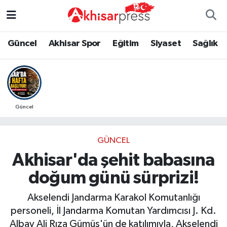
Güncel
Magazin
Güncel
Manisa Nöbetçi Eczaneler
Güncel
Akhisar Spor
Eğitim
Siyaset
Sağlık
Akhisar Spor
Kültür-Sanat
Eğitim
Manisa Hava Durumu
Eğitim
Duyurular
Siyaset
Manisa Namaz Vakitleri
Güncel
Siyaset
Tarım-Gıda
Akhisar Spor
Manisa Trafik Yoğunluk Haritası
GÜNCEL
Sağlık
Sektörel
Sağlık
Süper Lig Puan Durumu ve Fikstür
Akhisar'da şehit babasına
Ekonomi
Röportaj
Ekonomi
Tüm Manşetler
doğum günü sürprizi!
Tarım-Gıda
Dünya
Magazin
Son Dakika Haberleri
Akselendi Jandarma Karakol Komutanlığı
personeli, İl Jandarma Komutan Yardımcısı J. Kd.
Kültür-Sanat
Yaşam
Kültür-Sanat
Haber Arşivi
Albay Ali Rıza Gümüş'ün de katılımıyla, Akselendi