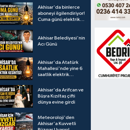
Akhisar'da binlerce
aboneyi ilgilendiriyor!
Cuma günü elektrik
kesintisi uygulanacak
Akhisar Belediyesi'nin
Acı Günü
Akhisar'da Atatürk
Mahallesi'nde yine 6
saatlik elektrik
kesintisi
Akhisar'da Arifcan ve
Büşra Kızıltaş çifti
dünya evine girdi
Meteoroloji'den
Akhisar'a Kuvvetli
Rüzgar Uyarısı!