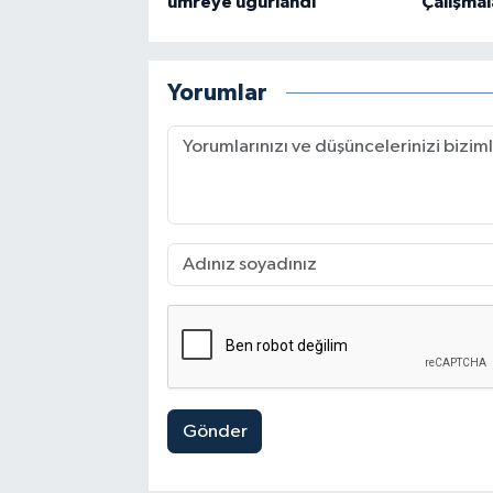
umreye uğurlandı
Çalışmal
Yorumlar
Gönder