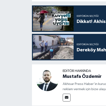
EDITÖRÜN SEÇTIĞI
Dikkat! Akhisa
EDITÖRÜN SEÇTIĞI
Dereköy Maha
EDITÖR HAKKINDA
Mustafa Özdemir
Akhisar Press Haber'in kuruc
reklam vermek için bize ulaşa