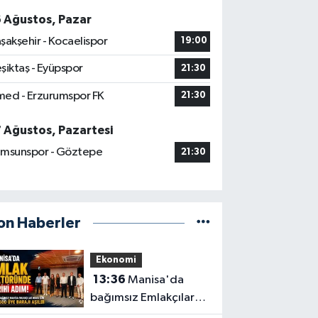
6 Ağustos, Pazar
şakşehir - Kocaelispor
19:00
şiktaş - Eyüpspor
21:30
ed - Erzurumspor FK
21:30
7 Ağustos, Pazartesi
msunspor - Göztepe
21:30
on Haberler
Ekonomi
13:36
Manisa'da
bağımsız Emlakçılar
Odası için 500 üye