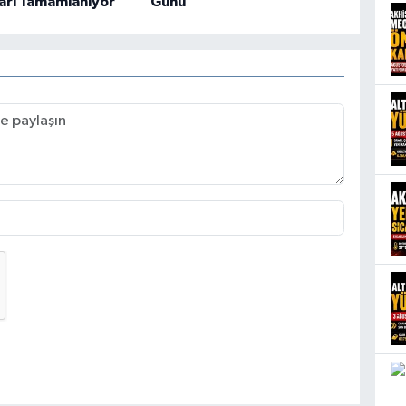
arı Tamamlanıyor
Günü