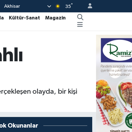
°
Akhisar
35
da
Kültür-Sanat
Magazin
hlı
ekleşen olayda, bir kişi
ok Okunanlar