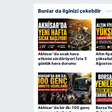
Bunlar da ilginizi çekebilir
Akhisar'da sıcak hava
Altın fiy
etkisini sürdürüyor! İşte 5
yükselişl
günlük hava durumu
Ağustos 
Akhisar'da bir ilk: 100 genç
Borsa Yo