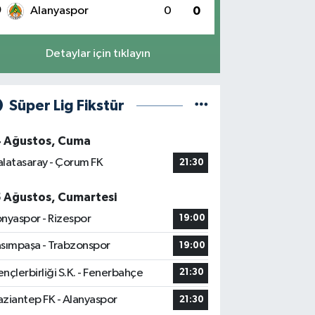
0
Alanyaspor
0
0
Detaylar için tıklayın
Süper Lig Fikstür
4 Ağustos, Cuma
latasaray - Çorum FK
21:30
5 Ağustos, Cumartesi
nyaspor - Rizespor
19:00
sımpaşa - Trabzonspor
19:00
nçlerbirliği S.K. - Fenerbahçe
21:30
ziantep FK - Alanyaspor
21:30