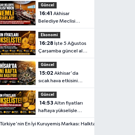
Güncel
barajı aşıldı
16:41
Akhisar
Belediye Meclisi
Ağustos ayı
Ekonomi
toplantısını
16:28
İşte 5 Ağustos
gerçekleştirdi
Çarşamba güncel altın
fiyatları
Güncel
15:02
Akhisar'da
sıcak hava etkisini
sürdürüyor! İşte 5
Güncel
günlük hava durumu
14:53
Altın fiyatları
haftaya yükselişle
başladı! İşte 3 Ağustos
Yerel Haber
güncel fiyatlar
14:40