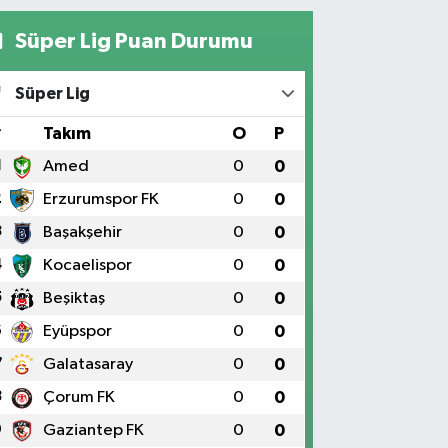
Süper Lig Puan Durumu
Süper Lig
#
Takım
O
P
1
Amed
0
0
2
Erzurumspor FK
0
0
3
Başakşehir
0
0
4
Kocaelispor
0
0
5
Beşiktaş
0
0
6
Eyüpspor
0
0
7
Galatasaray
0
0
8
Çorum FK
0
0
9
Gaziantep FK
0
0