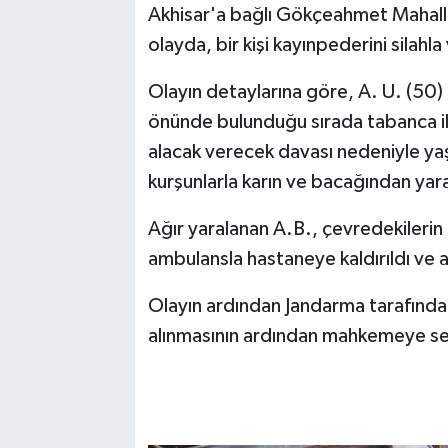
Akhisar'a bağlı Gökçeahmet Mahall
olayda, bir kişi kayınpederini silahla
Akhisar Emlak
Olayın detaylarına göre, A. U. (50) i
Ülke
önünde bulunduğu sırada tabanca ile
Etiketler
alacak verecek davası nedeniyle ya
kurşunlarla karın ve bacağından yar
Ağır yaralanan A.B., çevredekilerin
ambulansla hastaneye kaldırıldı ve a
Olayın ardından Jandarma tarafından
alınmasının ardından mahkemeye sev