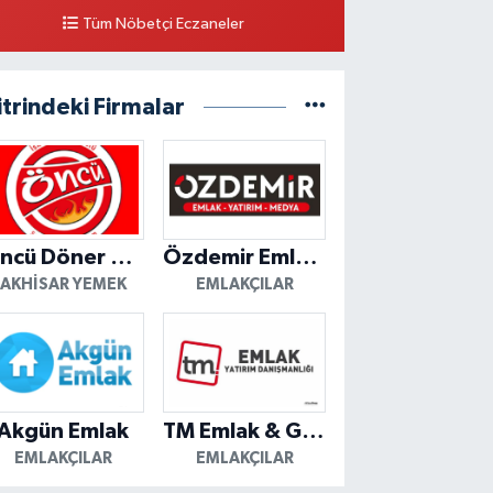
Tüm Nöbetçi Eczaneler
itrindeki Firmalar
Öncü Döner Akhisar
Özdemir Emlak Yatırım
AKHISAR YEMEK
EMLAKÇILAR
Akgün Emlak
TM Emlak & Gayrimenkul
EMLAKÇILAR
EMLAKÇILAR