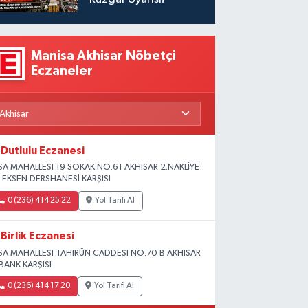
Manisa Akhisar Nöbetçi
Eczaneler
Dutlulu Eczanesi
SA MAHALLESI 19 SOKAK NO:61 AKHISAR 2.NAKLİYE
.EKSEN DERSHANESİ KARŞISI
0 (236) 414 25 22
Yol Tarifi Al
Birlik Eczanesi
SA MAHALLESI TAHIRÜN CADDESI NO:70 B AKHISAR
BANK KARŞISI
0 (236) 414 17 20
Yol Tarifi Al