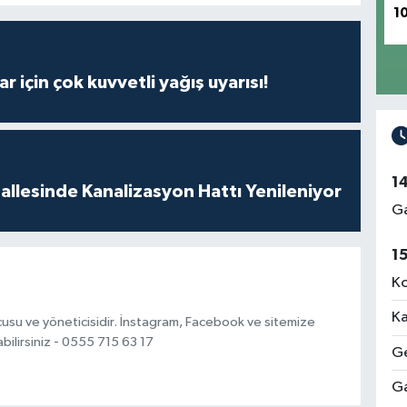
1
r için çok kuvvetli yağış uyarısı!
1
llesinde Kanalizasyon Hattı Yenileniyor
Ga
1
Ko
Ka
usu ve yöneticisidir. İnstagram, Facebook ve sitemize
bilirsiniz - 0555 715 63 17
Ge
Ga