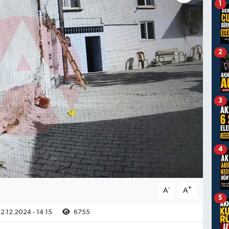
1
2
3
4
-
+
A
A
5
2.12.2024 - 14:15
6755