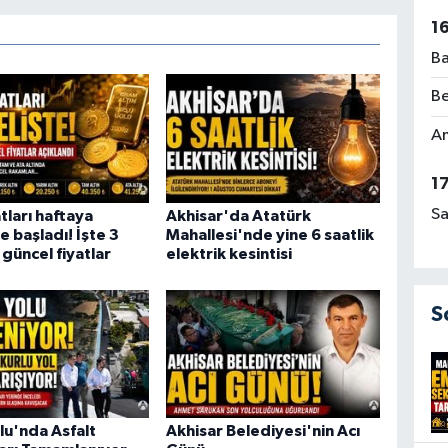
1
Ba
Be
Am
1
Sa
atları haftaya
Akhisar'da Atatürk
e başladı! İşte 3
Mahallesi'nde yine 6 saatlik
güncel fiyatlar
elektrik kesintisi
S
lu'nda Asfalt
Akhisar Belediyesi'nin Acı