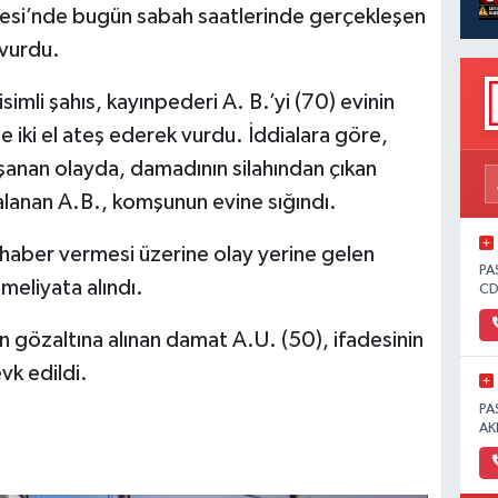
esi’nde bugün sabah saatlerinde gerçekleşen
 vurdu.
simli şahıs, kayınpederi A. B.’yi (70) evinin
 iki el ateş ederek vurdu. İddialara göre,
şanan olayda, damadının silahından çıkan
alanan A.B., komşunun evine sığındı.
 haber vermesi üzerine olay yerine gelen
PA
meliyata alındı.
CD
 gözaltına alınan damat A.U. (50), ifadesinin
k edildi.
PA
AK