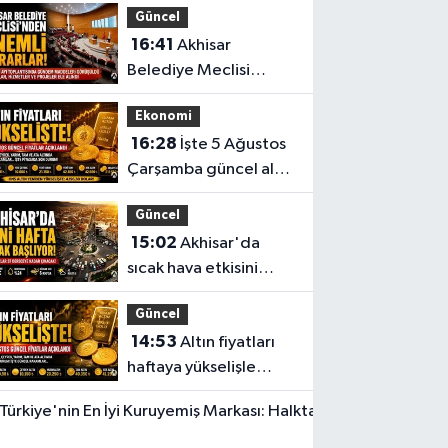
Güncel
barajı aşıldı
16:41
Akhisar
Belediye Meclisi
Ağustos ayı
Ekonomi
toplantısını
16:28
İşte 5 Ağustos
gerçekleştirdi
Çarşamba güncel altın
fiyatları
Güncel
15:02
Akhisar'da
sıcak hava etkisini
sürdürüyor! İşte 5
Güncel
günlük hava durumu
14:53
Altın fiyatları
haftaya yükselişle
başladı! İşte 3 Ağustos
Yerel Haber
güncel fiyatlar
14:40