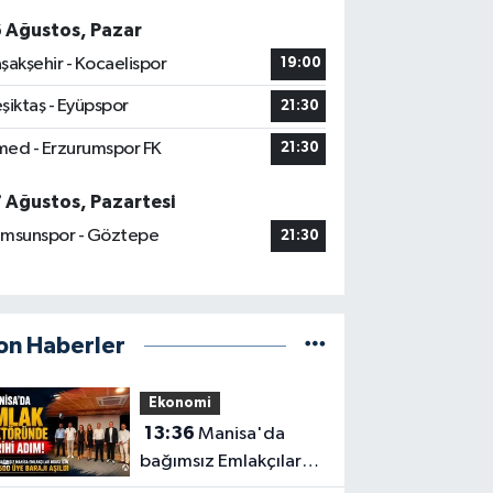
6 Ağustos, Pazar
şakşehir - Kocaelispor
19:00
şiktaş - Eyüpspor
21:30
ed - Erzurumspor FK
21:30
7 Ağustos, Pazartesi
msunspor - Göztepe
21:30
on Haberler
Ekonomi
13:36
Manisa'da
bağımsız Emlakçılar
Odası için 500 üye