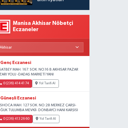
Manisa Akhisar Nöbetçi
Eczaneler
Genç Eczanesi
SATBEY MAH. 167. SOK. NO.16 B AKHISAR PAZAR
ZARI YOLU -DADAŞ MARKETİ YANI
0 (236) 414 41 74
Yol Tarifi Al
Güneşli Eczanesi
SHOCA MAH. 127 SOK. NO:28 MERKEZ ÇARŞI-
ĞUK TULUMBA MEVKİİ- DONBAYCI HANI KARŞISI
0 (236) 413 26 60
Yol Tarifi Al