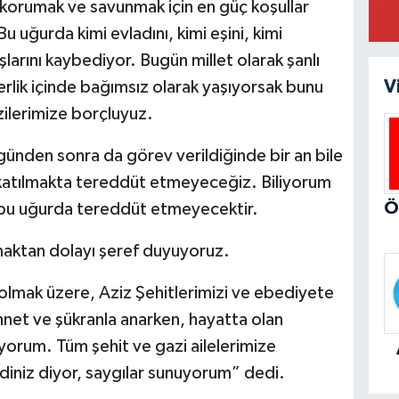
 korumak ve savunmak için en güç koşullar
Bu uğurda kimi evladını, kimi eşini, kimi
şlarını kaybediyor. Bugün millet olarak şanlı
V
erlik içinde bağımsız olarak yaşıyorsak bunu
ilerimize borçluyuz.
ünden sonra da görev verildiğinde bir an bile
atılmakta tereddüt etmeyeceğiz. Biliyorum
e bu uğurda tereddüt etmeyecektir.
lmaktan dolayı şeref duyuyoruz.
lmak üzere, Aziz Şehitlerimizi ve ebediyete
innet ve şükranla anarken, hayatta olan
liyorum. Tüm şehit ve gazi ailelerimize
ldiniz diyor, saygılar sunuyorum” dedi.