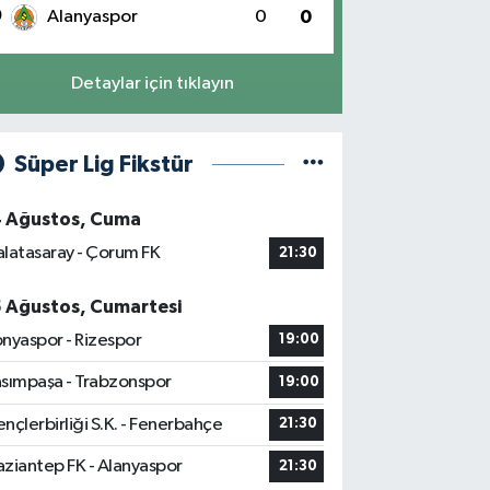
0
Alanyaspor
0
0
Detaylar için tıklayın
Süper Lig Fikstür
4 Ağustos, Cuma
latasaray - Çorum FK
21:30
5 Ağustos, Cumartesi
nyaspor - Rizespor
19:00
sımpaşa - Trabzonspor
19:00
nçlerbirliği S.K. - Fenerbahçe
21:30
ziantep FK - Alanyaspor
21:30