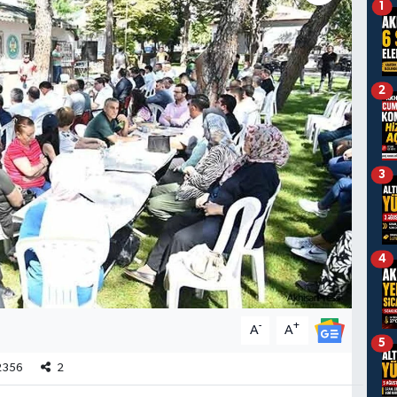
1
2
3
4
-
+
A
A
5
356
2