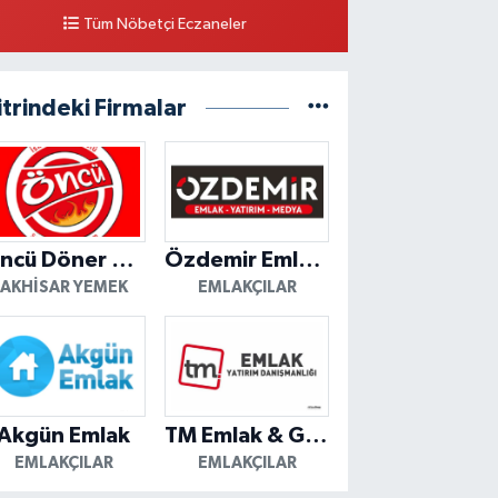
Tüm Nöbetçi Eczaneler
itrindeki Firmalar
Öncü Döner Akhisar
Özdemir Emlak Yatırım
AKHISAR YEMEK
EMLAKÇILAR
Akgün Emlak
TM Emlak & Gayrimenkul
EMLAKÇILAR
EMLAKÇILAR