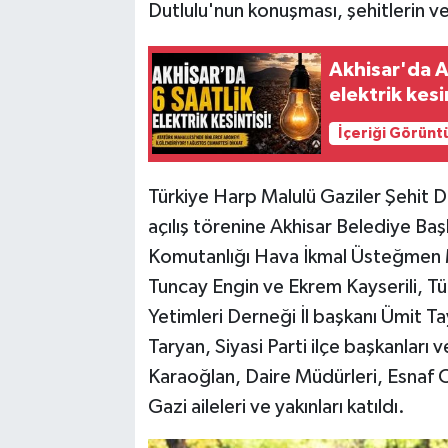
Dutlulu'nun konuşması, şehitlerin ve 
Akhisar'da A
elektrik kesi
İçeriği Görünt
Türkiye Harp Malulü Gaziler Şehit D
açılış törenine Akhisar Belediye B
Komutanlığı Hava İkmal Üsteğmen M
Tuncay Engin ve Ekrem Kayserili, Tü
Yetimleri Derneği İl başkanı Ümit T
Taryan, Siyasi Parti ilçe başkanları
Karaoğlan, Daire Müdürleri, Esnaf O
Gazi aileleri ve yakınları katıldı.