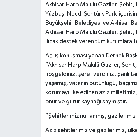
Akhisar Harp Malulü Gaziler, Şehit, 
Yüzbaşı Necdi Şentürk Parkı içerisin
Akhisar Emlak
Büyükşehir Belediyesi ve Akhisar Bel
Ülke
Akhisar Harp Malulü Gaziler, Şehit,
Ilıcak destek veren tüm kurumlara t
Etiketler
Açılış konuşması yapan Dernek Başk
“Akhisar Harp Malulü Gaziler, Şehit,
hoşgeldiniz, şeref verdiniz. Şanlı 
yaşamış, vatanın bütünlüğü, bağımsı
korumayı ilke edinen aziz milletimiz
onur ve gurur kaynağı saymıştır.
“Şehitlerimiz nurlanmış, gazilerimiz 
Aziz şehitlerimiz ve gazilerimiz, ül