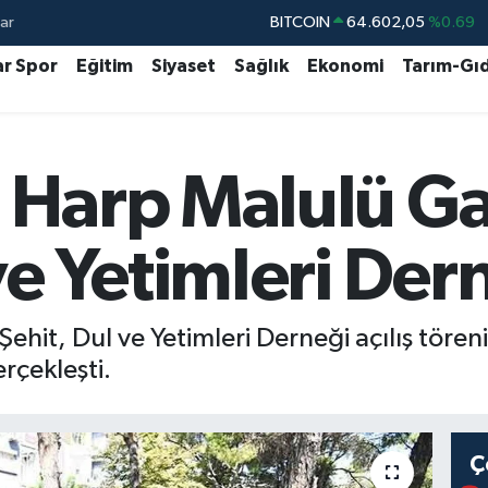
ar
DOLAR
47,6006
%0.06
EURO
55,0250
%0.02
ar Spor
Eğitim
Siyaset
Sağlık
Ekonomi
Tarım-Gı
STERLİN
64,2398
%0.2
GRAM ALTIN
6513.94
%0.32
 Harp Malulü Gaz
BİST100
13.768
%48
BITCOIN
64.602,05
%0.69
ve Yetimleri Dern
Şehit, Dul ve Yetimleri Derneği açılış töre
erçekleşti.
Ç