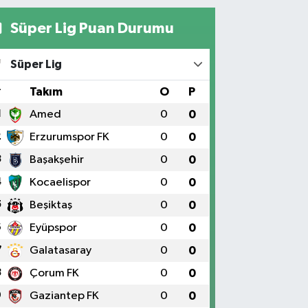
Süper Lig Puan Durumu
Süper Lig
#
Takım
O
P
1
Amed
0
0
2
Erzurumspor FK
0
0
3
Başakşehir
0
0
4
Kocaelispor
0
0
5
Beşiktaş
0
0
6
Eyüpspor
0
0
7
Galatasaray
0
0
8
Çorum FK
0
0
9
Gaziantep FK
0
0