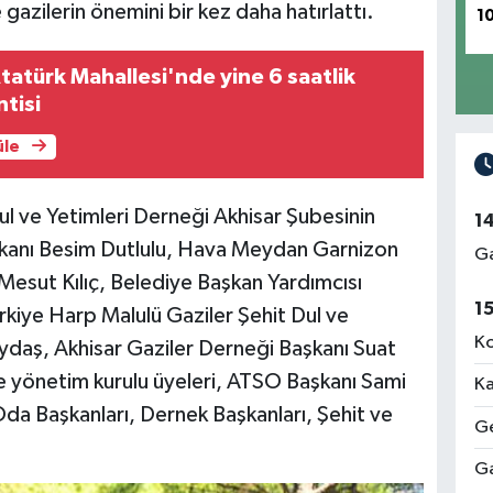
gazilerin önemini bir kez daha hatırlattı.
1
tatürk Mahallesi'nde yine 6 saatlik
ntisi
üle
ul ve Yetimleri Derneği Akhisar Şubesinin
1
aşkanı Besim Dutlulu, Hava Meydan Garnizon
Ga
esut Kılıç, Belediye Başkan Yardımcısı
1
rkiye Harp Malulü Gaziler Şehit Dul ve
Ko
aydaş, Akhisar Gaziler Derneği Başkanı Suat
 ve yönetim kurulu üyeleri, ATSO Başkanı Sami
Ka
da Başkanları, Dernek Başkanları, Şehit ve
Ge
Ga