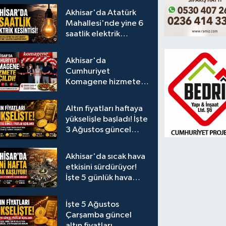
Akhisar'da Atatürk
Mahallesi'nde yine 6
saatlik elektrik
kesintisi
Akhisar'da
Cumhuriyet
Komagene hizmete
açıldı
Altın fiyatları haftaya
yükselişle başladı! İşte
3 Ağustos güncel
fiyatlar
Akhisar'da sıcak hava
etkisini sürdürüyor!
İşte 5 günlük hava
durumu
İşte 5 Ağustos
Çarşamba güncel
altın fiyatları