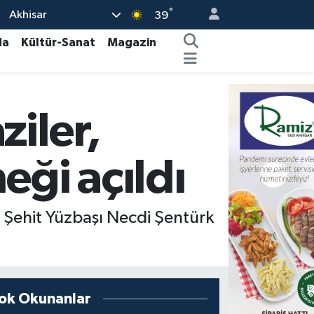
°
Akhisar
39
da
Kültür-Sanat
Magazin
iler,
eği açıldı
ni Şehit Yüzbaşı Necdi Şentürk
ok Okunanlar