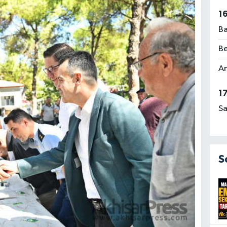
1
Ba
Be
Am
1
Sa
S