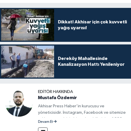
Dikkat! Akhisar için çok kuvvetli
yağış uyarısı!
Dereköy Mahallesinde
Kanalizasyon Hattı Yenileniyor
EDITÖR HAKKINDA
Mustafa Özdemir
Akhisar Press Haber'in kurucusu ve
yöneticisidir. İnstagram, Facebook ve sitemize
reklam vermek için bize ulaşabilirsiniz - 0555
Devam Et
715 63 17