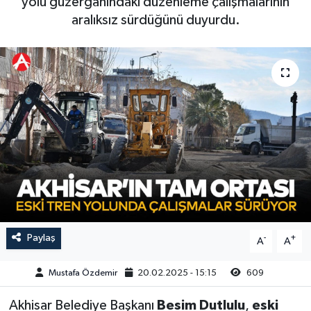
yolu güzergahındaki düzenleme çalışmalarının
aralıksız sürdüğünü duyurdu.
Magazin
Kadın
Duyurular
Duyurular
Teknoloji
Tarım-Gıda
Yerel Haber
Sektörel
Akhisar Emlak
Röportaj
Ülke
Dünya
Etiketler
Yaşam
Kadın
Paylaş
-
+
A
A
Teknoloji
Mustafa Özdemir
20.02.2025 - 15:15
609
Akhisar Belediye Başkanı
Besim Dutlulu
,
eski
Yerel Haber