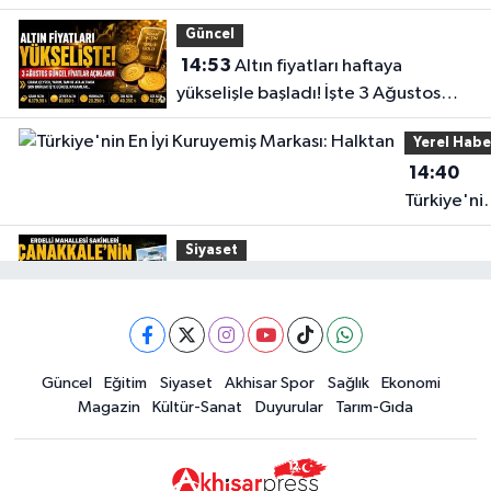
durumu
Güncel
14:53
Altın fiyatları haftaya
yükselişle başladı! İşte 3 Ağustos
güncel fiyatlar
Yerel Habe
14:40
Türkiye'ni
En İyi
Siyaset
Kuruyemiş
15:49
Erdelli Mahallesi sakinleri
Markası:
Çanakkale'nin tarihini yerinde
Halktan
yaşadı
Yerel Haber
Güncel
Eğitim
Siyaset
Akhisar Spor
Sağlık
Ekonomi
19:00
Kadın ve Çocuk Giyimde Yeni
Magazin
Kültür-Sanat
Duyurular
Tarım-Gıda
Dönem: Minik Terzi’den Anne-
Çocuk Stilini Tamamlayan
Güncel
Koleksiyonlar