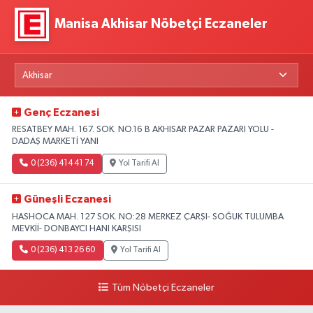
Manisa Akhisar Nöbetçi Eczaneler
Genç Eczanesi
RESATBEY MAH. 167. SOK. NO.16 B AKHISAR PAZAR PAZARI YOLU -
DADAŞ MARKETİ YANI
0 (236) 414 41 74
Yol Tarifi Al
Güneşli Eczanesi
HASHOCA MAH. 127 SOK. NO:28 MERKEZ ÇARŞI- SOĞUK TULUMBA
MEVKİİ- DONBAYCI HANI KARŞISI
0 (236) 413 26 60
Yol Tarifi Al
Tüm Nöbetçi Eczaneler