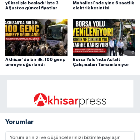
yükselişle başladı! İşte 3
Mahallesi'nde yine 6 saatlik
Ağustos güncel fiyatlar
elektrik kesintisi
Akhisar'da bir ilk: 100 genç
Borsa Yolu'nda Asfalt
umreye uğurlandı
Çalışmaları Tamamlanıyor
Yorumlar