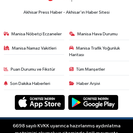
18:57
Akhisar'da Atatürk
Mahallesi'nde yine 6 saatlik elektrik
Akhisar Press Haber - Akhisar'ın Haber Sitesi
kesintisi
Ekonomi
18:50
Akhisar'da Cumhuriyet
Manisa Nöbetçi Eczaneler
Manisa Hava Durumu
Komagene hizmete açıldı
Manisa Namaz Vakitleri
Manisa Trafik Yoğunluk
Duyurular
Haritası
15:24
Akhisar'da binlerce aboneyi
ilgilendiriyor! Cuma günü elektrik
Puan Durumu ve Fikstür
Tüm Manşetler
kesintisi uygulanacak
Akhisar Spor
Son Dakika Haberleri
Haber Arşivi
15:07
Alhatoğlu'ndan
Akhisargücü'ne sponsorluk desteği
devam ediyor
Ekonomi
14:54
Manisalı iş insanlarından
Kazakistan atağı
Copyright © Akhisar Press Haber 2012-2026 Her
6698 sayılı KVKK uyarınca hazırlanmış aydınlatma
RSS
hakkı saklıdır.