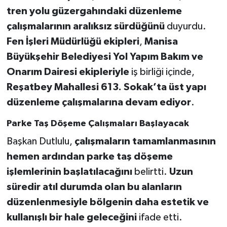
tren yolu güzergahındaki düzenleme
Akhisar Emlak
çalışmalarının aralıksız sürdüğünü
duyurdu.
Fen İşleri Müdürlüğü ekipleri
,
Manisa
Ülke
Büyükşehir Belediyesi Yol Yapım Bakım ve
Onarım Dairesi ekipleriyle
iş birliği içinde,
Etiketler
Reşatbey Mahallesi 613. Sokak’ta üst yapı
düzenleme çalışmalarına devam ediyor
.
Parke Taş Döşeme Çalışmaları Başlayacak
Başkan Dutlulu,
çalışmaların tamamlanmasının
hemen ardından parke taş döşeme
işlemlerinin başlatılacağını
belirtti.
Uzun
süredir atıl durumda olan bu alanların
düzenlenmesiyle bölgenin daha estetik ve
kullanışlı bir hale geleceğini
ifade etti.