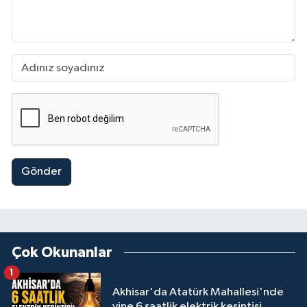
Gönder
Çok Okunanlar
1
Akhisar'da Atatürk Mahallesi'nde
yine 6 saatlik elektrik kesintisi