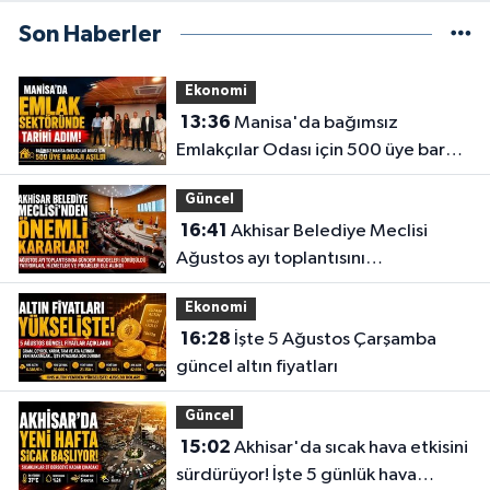
Son Haberler
Ekonomi
13:36
Manisa'da bağımsız
Emlakçılar Odası için 500 üye barajı
aşıldı
Güncel
16:41
Akhisar Belediye Meclisi
Ağustos ayı toplantısını
gerçekleştirdi
Ekonomi
16:28
İşte 5 Ağustos Çarşamba
güncel altın fiyatları
Güncel
15:02
Akhisar'da sıcak hava etkisini
sürdürüyor! İşte 5 günlük hava