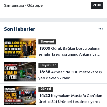
Samsunspor - Göztepe
21:30
Son Haberler
Ekonomi
19:09
Güral, Bağkur borcu bulunan
esnafın kredi sorununu Ankara’ya
taşıdı
Duyurular
18:38
Akhisar'da 200 metrekare iş
yeri devren kiralık
Güncel
14:23
Kaymakam Mustafa Can'dan
Üretici Süt Ürünleri tesisine ziyaret