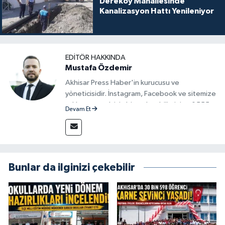
Dereköy Mahallesinde
Kanalizasyon Hattı Yenileniyor
EDITÖR HAKKINDA
Mustafa Özdemir
Akhisar Press Haber'in kurucusu ve
yöneticisidir. İnstagram, Facebook ve sitemize
reklam vermek için bize ulaşabilirsiniz - 0555
Devam Et
715 63 17
Bunlar da ilginizi çekebilir