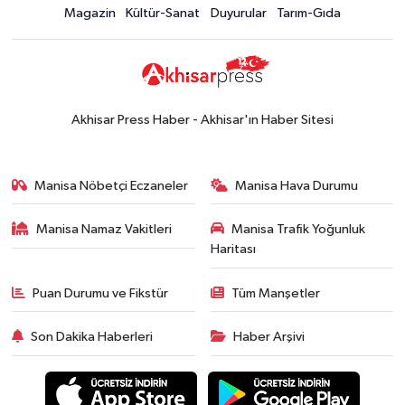
Magazin
Kültür-Sanat
Duyurular
Tarım-Gıda
sürdürüyor! İşte 5 günlük hava
durumu
Güncel
14:53
Altın fiyatları haftaya
yükselişle başladı! İşte 3 Ağustos
Akhisar Press Haber - Akhisar'ın Haber Sitesi
güncel fiyatlar
Yerel Haber
14:40
Türkiye'nin En İyi Kuruyemiş
Manisa Nöbetçi Eczaneler
Manisa Hava Durumu
Markası: Halktan
Manisa Namaz Vakitleri
Manisa Trafik Yoğunluk
Siyaset
Haritası
15:49
Erdelli Mahallesi sakinleri
Çanakkale'nin tarihini yerinde
Puan Durumu ve Fikstür
Tüm Manşetler
yaşadı
Yerel Haber
Son Dakika Haberleri
Haber Arşivi
19:00
Kadın ve Çocuk Giyimde Yeni
Dönem: Minik Terzi’den Anne-
Çocuk Stilini Tamamlayan