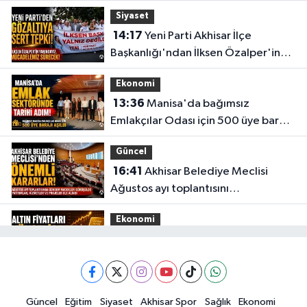
Siyaset
14:17
Yeni Parti Akhisar İlçe
Başkanlığı'ndan İlksen Özalper'in
gözaltına alınmasına tepki
Ekonomi
13:36
Manisa'da bağımsız
Emlakçılar Odası için 500 üye barajı
aşıldı
Güncel
16:41
Akhisar Belediye Meclisi
Ağustos ayı toplantısını
gerçekleştirdi
Ekonomi
16:28
İşte 5 Ağustos Çarşamba
güncel altın fiyatları
Güncel
Güncel
Eğitim
Siyaset
Akhisar Spor
Sağlık
Ekonomi
15:02
Akhisar'da sıcak hava etkisini