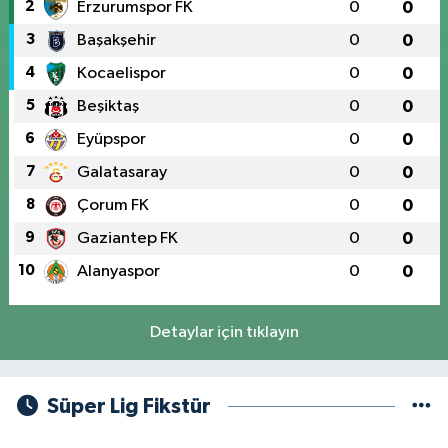
2
Erzurumspor FK
0
0
3
Başakşehir
0
0
4
Kocaelispor
0
0
5
Beşiktaş
0
0
6
Eyüpspor
0
0
7
Galatasaray
0
0
8
Çorum FK
0
0
9
Gaziantep FK
0
0
10
Alanyaspor
0
0
Detaylar için tıklayın
Süper Lig Fikstür