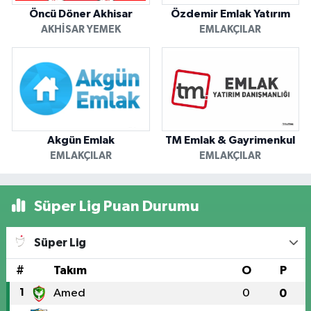
Öncü Döner Akhisar
Özdemir Emlak Yatırım
AKHISAR YEMEK
EMLAKÇILAR
Akgün Emlak
TM Emlak & Gayrimenkul
EMLAKÇILAR
EMLAKÇILAR
Süper Lig Puan Durumu
Süper Lig
#
Takım
O
P
1
Amed
0
0