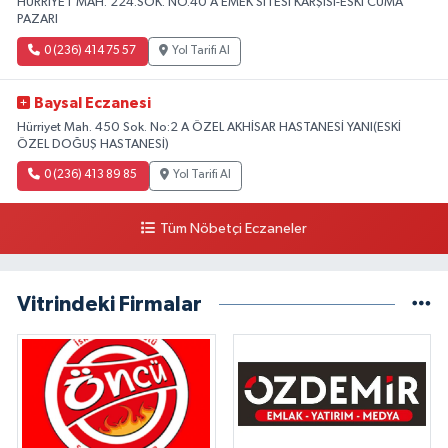
HÜRRİYET MAH. 224.SOK. NO.40 A EMEK SİTESİ KARŞISI-ESKİ CUMA
PAZARI
0 (236) 414 75 57
Yol Tarifi Al
Baysal Eczanesi
Hürriyet Mah. 450 Sok. No:2 A ÖZEL AKHİSAR HASTANESİ YANI(ESKİ
ÖZEL DOĞUŞ HASTANESİ)
0 (236) 413 89 85
Yol Tarifi Al
Tüm Nöbetçi Eczaneler
Vitrindeki Firmalar