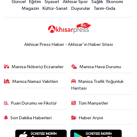
Güncel
Eğitim
Siyaset
Akhisar Spor
Sağlık
Ekonomi
15:02
Akhisar'da sıcak hava etkisini
Magazin
Kültür-Sanat
Duyurular
Tarım-Gıda
sürdürüyor! İşte 5 günlük hava
durumu
Güncel
14:53
Altın fiyatları haftaya
yükselişle başladı! İşte 3 Ağustos
Akhisar Press Haber - Akhisar'ın Haber Sitesi
güncel fiyatlar
Yerel Haber
14:40
Türkiye'nin En İyi Kuruyemiş
Manisa Nöbetçi Eczaneler
Manisa Hava Durumu
Markası: Halktan
Manisa Namaz Vakitleri
Manisa Trafik Yoğunluk
Siyaset
Haritası
15:49
Erdelli Mahallesi sakinleri
Çanakkale'nin tarihini yerinde
Puan Durumu ve Fikstür
Tüm Manşetler
yaşadı
Yerel Haber
Son Dakika Haberleri
Haber Arşivi
19:00
Kadın ve Çocuk Giyimde Yeni
Dönem: Minik Terzi’den Anne-