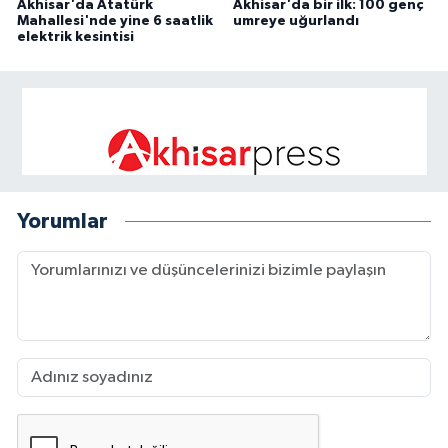
Akhisar'da Atatürk
Akhisar'da bir ilk: 100 genç
Mahallesi'nde yine 6 saatlik
umreye uğurlandı
elektrik kesintisi
Yorumlar