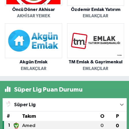
Öncü Döner Akhisar
Özdemir Emlak Yatırım
AKHISAR YEMEK
EMLAKÇILAR
Akgün Emlak
TM Emlak & Gayrimenkul
EMLAKÇILAR
EMLAKÇILAR
Süper Lig Puan Durumu
Süper Lig
#
Takım
O
P
1
Amed
0
0