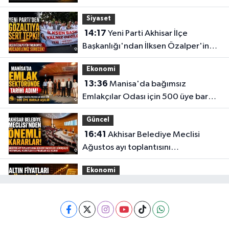
Siyaset
14:17
Yeni Parti Akhisar İlçe
Başkanlığı'ndan İlksen Özalper'in
gözaltına alınmasına tepki
Ekonomi
13:36
Manisa'da bağımsız
Emlakçılar Odası için 500 üye barajı
aşıldı
Güncel
16:41
Akhisar Belediye Meclisi
Ağustos ayı toplantısını
gerçekleştirdi
Ekonomi
16:28
İşte 5 Ağustos Çarşamba
güncel altın fiyatları
Güncel