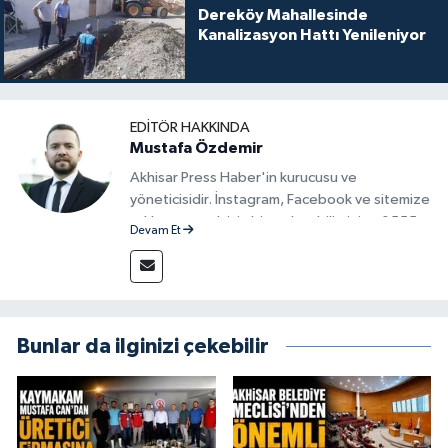
Dereköy Mahallesinde
Kanalizasyon Hattı Yenileniyor
EDITÖR HAKKINDA
Mustafa Özdemir
Akhisar Press Haber'in kurucusu ve
yöneticisidir. İnstagram, Facebook ve sitemize
reklam vermek için bize ulaşabilirsiniz - 0555
Devam Et
715 63 17
Bunlar da ilginizi çekebilir