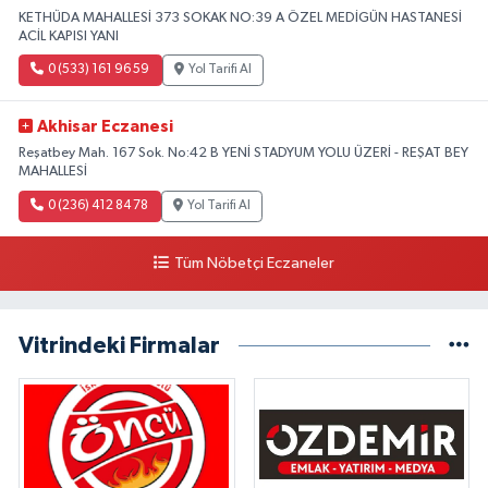
KETHÜDA MAHALLESİ 373 SOKAK NO:39 A ÖZEL MEDİGÜN HASTANESİ
ACİL KAPISI YANI
0 (533) 161 96 59
Yol Tarifi Al
Akhisar Eczanesi
Reşatbey Mah. 167 Sok. No:42 B YENİ STADYUM YOLU ÜZERİ - REŞAT BEY
MAHALLESİ
0 (236) 412 84 78
Yol Tarifi Al
Tüm Nöbetçi Eczaneler
Vitrindeki Firmalar