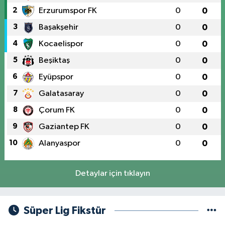
2
Erzurumspor FK
0
0
3
Başakşehir
0
0
4
Kocaelispor
0
0
5
Beşiktaş
0
0
6
Eyüpspor
0
0
7
Galatasaray
0
0
8
Çorum FK
0
0
9
Gaziantep FK
0
0
10
Alanyaspor
0
0
Detaylar için tıklayın
Süper Lig Fikstür