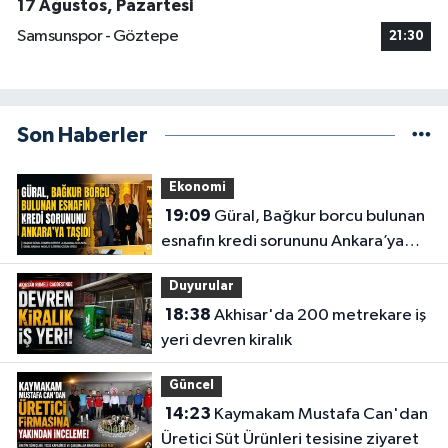
17 Ağustos, Pazartesi
Samsunspor - Göztepe
21:30
Son Haberler
Ekonomi
19:09
Güral, Bağkur borcu bulunan
esnafın kredi sorununu Ankara’ya
taşıdı
Duyurular
18:38
Akhisar'da 200 metrekare iş
yeri devren kiralık
Güncel
14:23
Kaymakam Mustafa Can'dan
Üretici Süt Ürünleri tesisine ziyaret