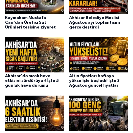
Kaymakam Mustafa
Akhisar Belediye Meclisi
Can'dan Üretici Süt
Ağustos ayı toplantısını
Ürünleri tesisine ziyaret
gerçekleştirdi
Akhisar'da sıcak hava
Altın fiyatları haftaya
etkisini sürdürüyor! İşte 5
yükselişle başladı! İşte 3
günlük hava durumu
Ağustos güncel fiyatlar