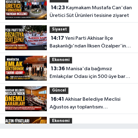
14:23
Kaymakam Mustafa Can'dan
Üretici Süt Ürünleri tesisine ziyaret
Siyaset
14:17
Yeni Parti Akhisar İlçe
Başkanlığı'ndan İlksen Özalper'in
gözaltına alınmasına tepki
Ekonomi
13:36
Manisa'da bağımsız
Emlakçılar Odası için 500 üye barajı
aşıldı
Güncel
16:41
Akhisar Belediye Meclisi
Ağustos ayı toplantısını
gerçekleştirdi
Ekonomi
16:28
İşte 5 Ağustos Çarşamba
güncel altın fiyatları