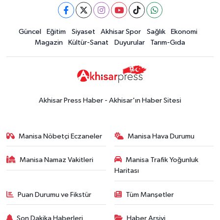
Güncel
Güncel
Eğitim
Siyaset
Akhisar Spor
Sağlık
Ekonomi
15:02
Akhisar'da sıcak hava etkisini
Magazin
Kültür-Sanat
Duyurular
Tarım-Gıda
sürdürüyor! İşte 5 günlük hava
durumu
Güncel
14:53
Altın fiyatları haftaya
yükselişle başladı! İşte 3 Ağustos
Akhisar Press Haber - Akhisar'ın Haber Sitesi
güncel fiyatlar
Yerel Haber
14:40
Türkiye'nin En İyi Kuruyemiş
Manisa Nöbetçi Eczaneler
Manisa Hava Durumu
Markası: Halktan
Manisa Namaz Vakitleri
Manisa Trafik Yoğunluk
Siyaset
Haritası
15:49
Erdelli Mahallesi sakinleri
Çanakkale'nin tarihini yerinde
Puan Durumu ve Fikstür
Tüm Manşetler
yaşadı
Yerel Haber
Son Dakika Haberleri
Haber Arşivi