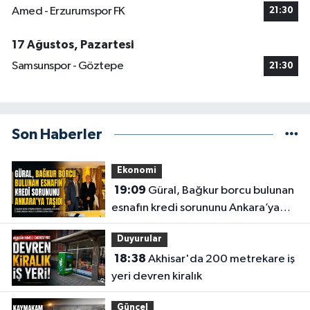
Amed - Erzurumspor FK
21:30
17 Ağustos, Pazartesi
Samsunspor - Göztepe
21:30
Son Haberler
Ekonomi
19:09
Güral, Bağkur borcu bulunan
esnafın kredi sorununu Ankara’ya
taşıdı
Duyurular
18:38
Akhisar'da 200 metrekare iş
yeri devren kiralık
Güncel