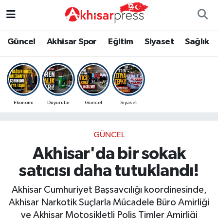
Güncel
Magazin
Güncel
Manisa Nöbetçi Eczaneler
Güncel
Akhisar Spor
Eğitim
Siyaset
Sağlık
Akhisar Spor
Kültür-Sanat
Eğitim
Manisa Hava Durumu
Eğitim
Duyurular
Siyaset
Manisa Namaz Vakitleri
Ekonomi
Duyurular
Güncel
Siyaset
Siyaset
Tarım-Gıda
Akhisar Spor
Manisa Trafik Yoğunluk Haritası
GÜNCEL
Sağlık
Sektörel
Sağlık
Süper Lig Puan Durumu ve Fikstür
Akhisar'da bir sokak
Ekonomi
Röportaj
Ekonomi
Tüm Manşetler
satıcısı daha tutuklandı!
Tarım-Gıda
Dünya
Magazin
Son Dakika Haberleri
Akhisar Cumhuriyet Başsavcılığı koordinesinde,
Akhisar Narkotik Suçlarla Mücadele Büro Amirliği
Kültür-Sanat
Yaşam
Kültür-Sanat
Haber Arşivi
ve Akhisar Motosikletli Polis Timler Amirliği