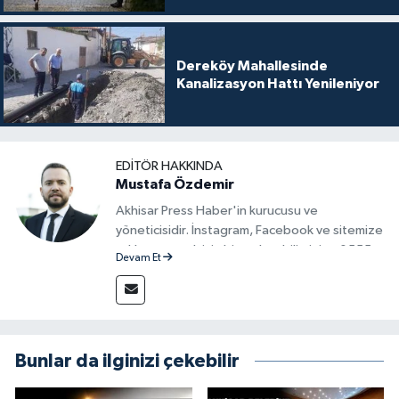
Dereköy Mahallesinde
Kanalizasyon Hattı Yenileniyor
EDITÖR HAKKINDA
Mustafa Özdemir
Akhisar Press Haber'in kurucusu ve
yöneticisidir. İnstagram, Facebook ve sitemize
reklam vermek için bize ulaşabilirsiniz - 0555
Devam Et
715 63 17
Bunlar da ilginizi çekebilir