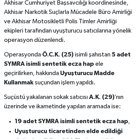
Akhisar Cumhuriyet Başsavcılığı koordinesinde,
Akhisar Narkotik Suçlarla Mücadele Büro Amirliği
Akhisar Emlak
ve Akhisar Motosikletli Polis Timler Amirliği
Ülke
ekipleri tarafından uyuşturucu satıcılarına yönelik
operasyon düzenlendi.
Etiketler
Operasyonda
Ö.C.K. (25)
isimli şahıstan
5 adet
SYMRA isimli sentetik ecza hap
ele
geçirilirken, hakkında
Uyuşturucu Madde
Kullanmak
suçundan işlem yapıldı.
Suçüstü yakalanan sokak satıcısı
A.K. (29)
’nın
üzerinde ve ikametinde yapılan aramada ise:
19 adet SYMRA isimli sentetik ecza hap
,
Uyuşturucu ticaretinden elde edildiği