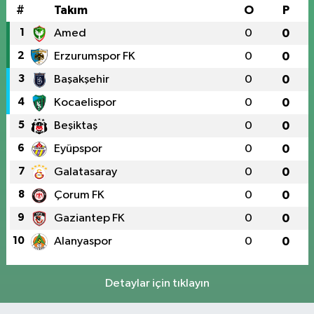
#
Takım
O
P
1
Amed
0
0
2
Erzurumspor FK
0
0
3
Başakşehir
0
0
4
Kocaelispor
0
0
5
Beşiktaş
0
0
6
Eyüpspor
0
0
7
Galatasaray
0
0
8
Çorum FK
0
0
9
Gaziantep FK
0
0
10
Alanyaspor
0
0
Detaylar için tıklayın