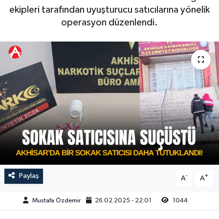
ekipleri tarafından uyuşturucu satıcılarına yönelik
Magazin
Kadın
Duyurular
operasyon düzenlendi.
Duyurular
Teknoloji
Tarım-Gıda
Yerel Haber
Sektörel
Akhisar Emlak
Röportaj
Ülke
Dünya
Etiketler
Yaşam
Kadın
Paylaş
-
+
A
A
Teknoloji
Mustafa Özdemir
26.02.2025 - 22:01
1044
Yerel Haber