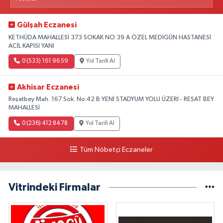
Gülşah Eczanesi
KETHÜDA MAHALLESİ 373 SOKAK NO:39 A ÖZEL MEDİGÜN HASTANESİ
ACİL KAPISI YANI
0 (533) 161 96 59
Yol Tarifi Al
Akhisar Eczanesi
Reşatbey Mah. 167 Sok. No:42 B YENİ STADYUM YOLU ÜZERİ - REŞAT BEY
MAHALLESİ
0 (236) 412 84 78
Yol Tarifi Al
Tüm Nöbetçi Eczaneler
Vitrindeki Firmalar