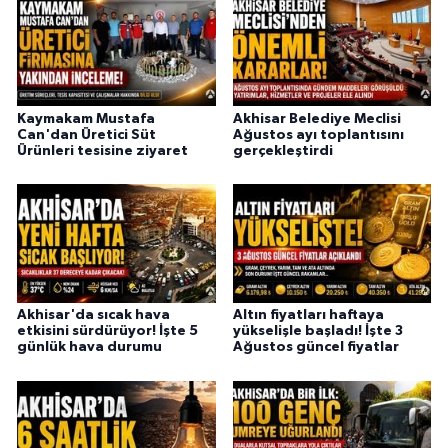
Kaymakam Mustafa
Akhisar Belediye Meclisi
Can'dan Üretici Süt
Ağustos ayı toplantısını
Ürünleri tesisine ziyaret
gerçekleştirdi
Akhisar'da sıcak hava
Altın fiyatları haftaya
etkisini sürdürüyor! İşte 5
yükselişle başladı! İşte 3
günlük hava durumu
Ağustos güncel fiyatlar