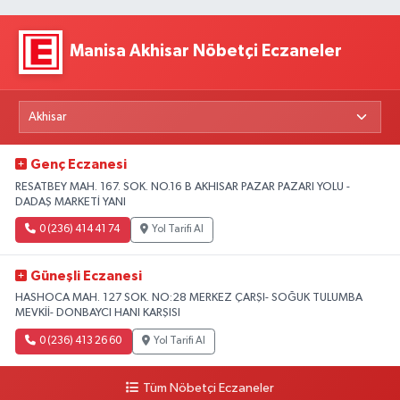
Manisa Akhisar Nöbetçi Eczaneler
Genç Eczanesi
RESATBEY MAH. 167. SOK. NO.16 B AKHISAR PAZAR PAZARI YOLU -
DADAŞ MARKETİ YANI
0 (236) 414 41 74
Yol Tarifi Al
Güneşli Eczanesi
HASHOCA MAH. 127 SOK. NO:28 MERKEZ ÇARŞI- SOĞUK TULUMBA
MEVKİİ- DONBAYCI HANI KARŞISI
0 (236) 413 26 60
Yol Tarifi Al
Tüm Nöbetçi Eczaneler