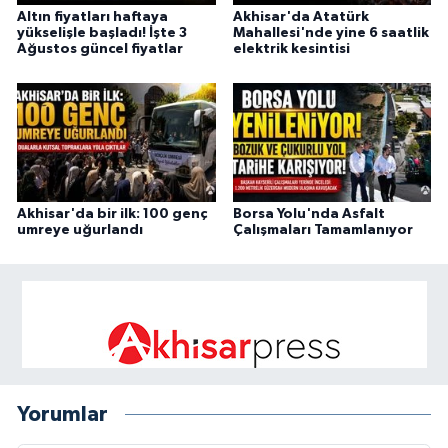
Altın fiyatları haftaya
Akhisar'da Atatürk
yükselişle başladı! İşte 3
Mahallesi'nde yine 6 saatlik
Ağustos güncel fiyatlar
elektrik kesintisi
Akhisar'da bir ilk: 100 genç
Borsa Yolu'nda Asfalt
umreye uğurlandı
Çalışmaları Tamamlanıyor
Yorumlar