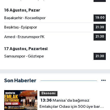
16 Ağustos, Pazar
Başakşehir - Kocaelispor
19:00
Beşiktaş - Eyüpspor
21:30
Amed - Erzurumspor FK
21:30
17 Ağustos, Pazartesi
Samsunspor - Göztepe
21:30
Son Haberler
Ekonomi
13:36
Manisa'da bağımsız
Emlakçılar Odası için 500 üye barajı