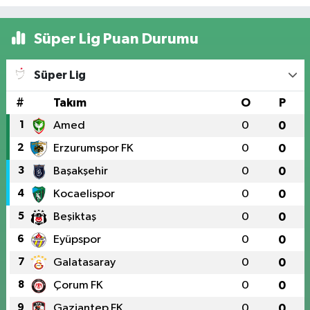
Süper Lig Puan Durumu
Süper Lig
#
Takım
O
P
1
Amed
0
0
2
Erzurumspor FK
0
0
3
Başakşehir
0
0
4
Kocaelispor
0
0
5
Beşiktaş
0
0
6
Eyüpspor
0
0
7
Galatasaray
0
0
8
Çorum FK
0
0
9
Gaziantep FK
0
0