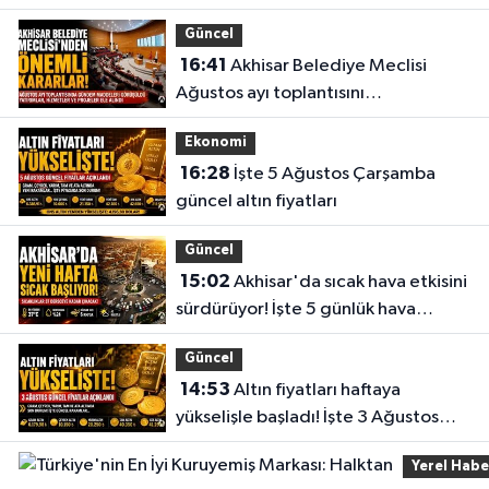
aşıldı
Güncel
16:41
Akhisar Belediye Meclisi
Ağustos ayı toplantısını
gerçekleştirdi
Ekonomi
16:28
İşte 5 Ağustos Çarşamba
güncel altın fiyatları
Güncel
15:02
Akhisar'da sıcak hava etkisini
sürdürüyor! İşte 5 günlük hava
durumu
Güncel
14:53
Altın fiyatları haftaya
yükselişle başladı! İşte 3 Ağustos
güncel fiyatlar
Yerel Habe