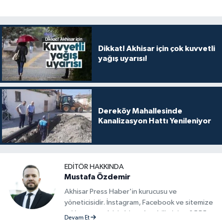
Dikkat! Akhisar için çok kuvvetli
yağış uyarısı!
Dereköy Mahallesinde
Kanalizasyon Hattı Yenileniyor
EDITÖR HAKKINDA
Mustafa Özdemir
Akhisar Press Haber'in kurucusu ve
yöneticisidir. İnstagram, Facebook ve sitemize
reklam vermek için bize ulaşabilirsiniz - 0555
Devam Et