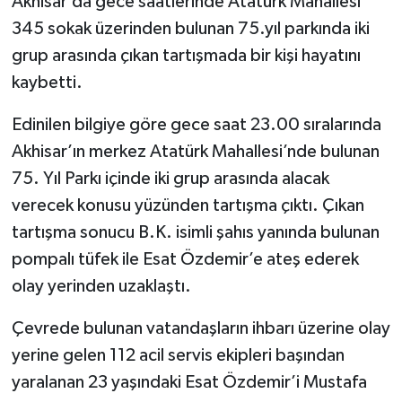
Akhisar’da gece saatlerinde Atatürk Mahallesi
345 sokak üzerinden bulunan 75.yıl parkında iki
Akhisar Emlak
grup arasında çıkan tartışmada bir kişi hayatını
kaybetti.
Ülke
Edinilen bilgiye göre gece saat 23.00 sıralarında
Etiketler
Akhisar’ın merkez Atatürk Mahallesi’nde bulunan
75. Yıl Parkı içinde iki grup arasında alacak
verecek konusu yüzünden tartışma çıktı. Çıkan
tartışma sonucu B.K. isimli şahıs yanında bulunan
pompalı tüfek ile Esat Özdemir’e ateş ederek
olay yerinden uzaklaştı.
Çevrede bulunan vatandaşların ihbarı üzerine olay
yerine gelen 112 acil servis ekipleri başından
yaralanan 23 yaşındaki Esat Özdemir’i Mustafa