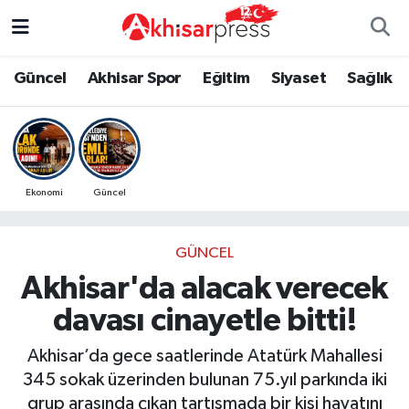
Güncel
Magazin
Güncel
Manisa Nöbetçi Eczaneler
Güncel
Akhisar Spor
Eğitim
Siyaset
Sağlık
Akhisar Spor
Kültür-Sanat
Eğitim
Manisa Hava Durumu
Eğitim
Duyurular
Siyaset
Manisa Namaz Vakitleri
Ekonomi
Güncel
Siyaset
Tarım-Gıda
Akhisar Spor
Manisa Trafik Yoğunluk Haritası
GÜNCEL
Sağlık
Sektörel
Sağlık
Süper Lig Puan Durumu ve Fikstür
Akhisar'da alacak verecek
Ekonomi
Röportaj
Ekonomi
Tüm Manşetler
davası cinayetle bitti!
Tarım-Gıda
Dünya
Magazin
Son Dakika Haberleri
Akhisar’da gece saatlerinde Atatürk Mahallesi
345 sokak üzerinden bulunan 75.yıl parkında iki
Kültür-Sanat
Yaşam
Kültür-Sanat
Haber Arşivi
grup arasında çıkan tartışmada bir kişi hayatını