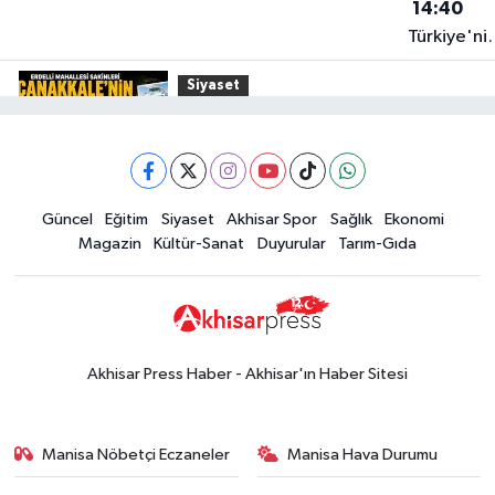
14:40
Türkiye'ni
En İyi
Siyaset
Kuruyemiş
15:49
Erdelli Mahallesi sakinleri
Markası:
Çanakkale'nin tarihini yerinde
Halktan
yaşadı
Yerel Haber
Güncel
Eğitim
Siyaset
Akhisar Spor
Sağlık
Ekonomi
19:00
Kadın ve Çocuk Giyimde Yeni
Magazin
Kültür-Sanat
Duyurular
Tarım-Gıda
Dönem: Minik Terzi’den Anne-
Çocuk Stilini Tamamlayan
Güncel
Koleksiyonlar
18:57
Akhisar'da Atatürk
Mahallesi'nde yine 6 saatlik elektrik
Akhisar Press Haber - Akhisar'ın Haber Sitesi
kesintisi
Ekonomi
18:50
Akhisar'da Cumhuriyet
Manisa Nöbetçi Eczaneler
Manisa Hava Durumu
Komagene hizmete açıldı