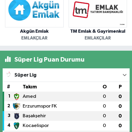
Akgün Emlak
TM Emlak & Gayrimenkul
EMLAKÇILAR
EMLAKÇILAR
Süper Lig Puan Durumu
Süper Lig
#
Takım
O
P
1
Amed
0
0
2
Erzurumspor FK
0
0
3
Başakşehir
0
0
4
Kocaelispor
0
0