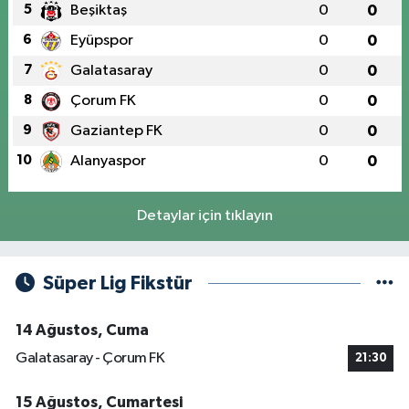
5
Beşiktaş
0
0
6
Eyüpspor
0
0
7
Galatasaray
0
0
8
Çorum FK
0
0
9
Gaziantep FK
0
0
10
Alanyaspor
0
0
Detaylar için tıklayın
Süper Lig Fikstür
14 Ağustos, Cuma
Galatasaray - Çorum FK
21:30
15 Ağustos, Cumartesi