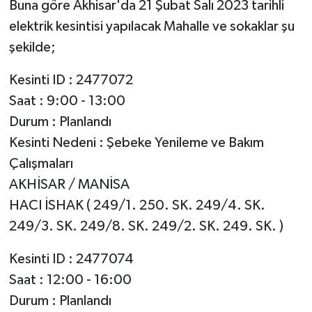
Buna göre Akhisar'da 21 Şubat Salı 2023 tarihli
elektrik kesintisi yapılacak Mahalle ve sokaklar şu
Akhisar Emlak
şekilde;
Ülke
Kesinti ID : 2477072
Saat : 9:00 - 13:00
Etiketler
Durum : Planlandı
Kesinti Nedeni : Şebeke Yenileme ve Bakım
Çalışmaları
AKHİSAR / MANİSA
HACI İSHAK ( 249/1. 250. SK. 249/4. SK.
249/3. SK. 249/8. SK. 249/2. SK. 249. SK. )
Kesinti ID : 2477074
Saat : 12:00 - 16:00
Durum : Planlandı