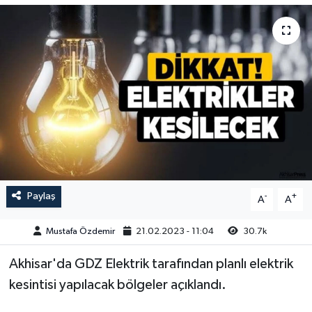
Magazin
Kadın
Duyurular
Duyurular
Teknoloji
Tarım-Gıda
Yerel Haber
Sektörel
Akhisar Emlak
Röportaj
Ülke
Dünya
Paylaş
-
+
A
A
Etiketler
Yaşam
Mustafa Özdemir
21.02.2023 - 11:04
30.7k
Kadın
Akhisar'da GDZ Elektrik tarafından planlı elektrik
Teknoloji
kesintisi yapılacak bölgeler açıklandı.
Yerel Haber