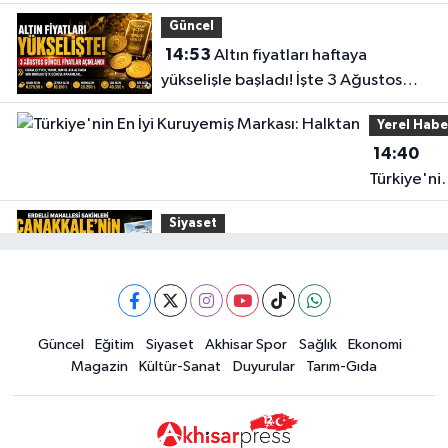
durumu
Güncel
14:53
Altın fiyatları haftaya
yükselişle başladı! İşte 3 Ağustos
güncel fiyatlar
Yerel Habe
14:40
Türkiye'ni
En İyi
Siyaset
Kuruyemiş
15:49
Erdelli Mahallesi sakinleri
Markası:
Çanakkale'nin tarihini yerinde
Halktan
yaşadı
Yerel Haber
Güncel
Eğitim
Siyaset
Akhisar Spor
Sağlık
Ekonomi
19:00
Kadın ve Çocuk Giyimde Yeni
Magazin
Kültür-Sanat
Duyurular
Tarım-Gıda
Dönem: Minik Terzi’den Anne-
Çocuk Stilini Tamamlayan
Güncel
Koleksiyonlar
18:57