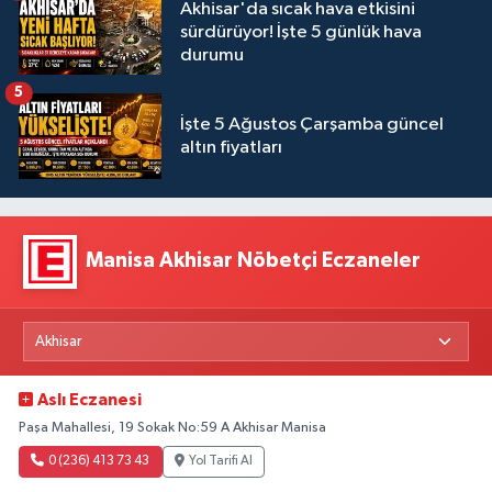
Akhisar'da sıcak hava etkisini
sürdürüyor! İşte 5 günlük hava
durumu
5
İşte 5 Ağustos Çarşamba güncel
altın fiyatları
Manisa Akhisar Nöbetçi Eczaneler
Aslı Eczanesi
Paşa Mahallesi, 19 Sokak No:59 A Akhisar Manisa
0 (236) 413 73 43
Yol Tarifi Al