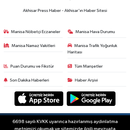
Akhisar'da Atatürk
Mahallesi'nde yine 6 saatlik elektrik
Akhisar Press Haber - Akhisar'ın Haber Sitesi
kesintisi
Ekonomi
18:50
Akhisar'da Cumhuriyet
Manisa Nöbetçi Eczaneler
Manisa Hava Durumu
Komagene hizmete açıldı
Manisa Namaz Vakitleri
Manisa Trafik Yoğunluk
Duyurular
Haritası
15:24
Akhisar'da binlerce aboneyi
ilgilendiriyor! Cuma günü elektrik
Puan Durumu ve Fikstür
Tüm Manşetler
kesintisi uygulanacak
Akhisar Spor
Son Dakika Haberleri
Haber Arşivi
15:07
Alhatoğlu'ndan
Akhisargücü'ne sponsorluk desteği
devam ediyor
Ekonomi
14:54
Manisalı iş insanlarından
Kazakistan atağı
Copyright © Akhisar Press Haber 2012-2026 Her
6698 sayılı KVKK uyarınca hazırlanmış aydınlatma
RSS
hakkı saklıdır.
metnimizi okumak ve sitemizde ilgili mevzuata