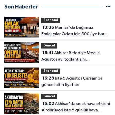
Son Haberler
Ekonomi
13:36
Manisa'da bağımsız
Emlakçılar Odası için 500 üye barajı
aşıldı
Güncel
16:41
Akhisar Belediye Meclisi
Ağustos ayı toplantısını
gerçekleştirdi
Ekonomi
16:28
İşte 5 Ağustos Çarşamba
güncel altın fiyatları
Güncel
15:02
Akhisar'da sıcak hava etkisini
sürdürüyor! İşte 5 günlük hava