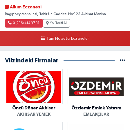
Alkım Eczanesi
Ragıpbey Mahallesi, Tahir Ün Caddesi No:123 Akhisar Manisa
0 (236) 414 97 31
Yol Tarifi Al
Tüm Nöbetçi Eczaneler
Vitrindeki Firmalar
Öncü Döner Akhisar
Özdemir Emlak Yatırım
AKHISAR YEMEK
EMLAKÇILAR