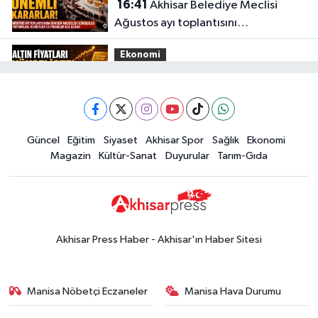
16:41
Akhisar Belediye Meclisi
Ağustos ayı toplantısını
gerçekleştirdi
Ekonomi
16:28
İşte 5 Ağustos Çarşamba
güncel altın fiyatları
Güncel
Güncel
Eğitim
Siyaset
Akhisar Spor
Sağlık
Ekonomi
15:02
Akhisar'da sıcak hava etkisini
Magazin
Kültür-Sanat
Duyurular
Tarım-Gıda
sürdürüyor! İşte 5 günlük hava
durumu
Güncel
14:53
Altın fiyatları haftaya
yükselişle başladı! İşte 3 Ağustos
Akhisar Press Haber - Akhisar'ın Haber Sitesi
güncel fiyatlar
Yerel Haber
14:40
Türkiye'nin En İyi Kuruyemiş
Manisa Nöbetçi Eczaneler
Manisa Hava Durumu
Markası: Halktan