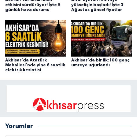
etkisini sürdürüyor! İşte 5
yükselişle başladı! İşte 3
günlük hava durumu
Ağustos güncel fiyatlar
Akhisar'da Atatürk
Akhisar'da bir ilk: 100 genç
Mahallesi'nde yine 6 saatlik
umreye uğurlandı
elektrik kesintisi
Yorumlar