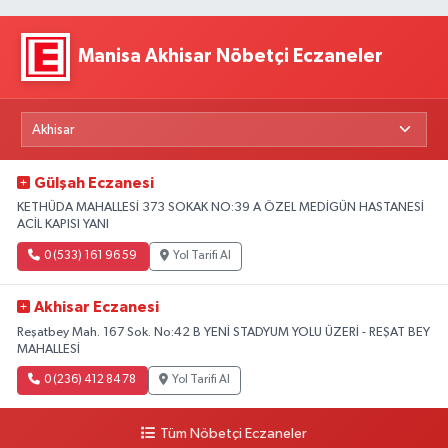
Manisa Akhisar Nöbetçi Eczaneler
Gülşah Eczanesi
KETHÜDA MAHALLESİ 373 SOKAK NO:39 A ÖZEL MEDİGÜN HASTANESİ
ACİL KAPISI YANI
0 (533) 161 96 59
Yol Tarifi Al
Akhisar Eczanesi
Reşatbey Mah. 167 Sok. No:42 B YENİ STADYUM YOLU ÜZERİ - REŞAT BEY
MAHALLESİ
0 (236) 412 84 78
Yol Tarifi Al
Tüm Nöbetçi Eczaneler