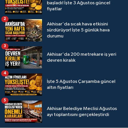
başladı! İşte 3 Ağustos güncel
fiyatlar
2
Akhisar'da sıcak hava etkisini
sürdürüyor! İşte 5 günlük hava
durumu
3
Akhisar'da 200 metrekare iş yeri
devren kiralık
4
İşte 5 Ağustos Çarşamba güncel
altın fiyatları
5
Akhisar Belediye Meclisi Ağustos
ayı toplantısını gerçekleştirdi