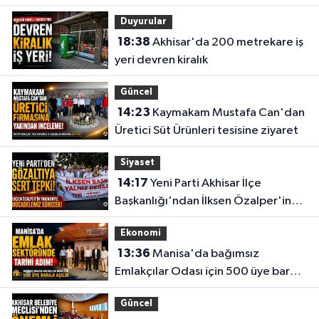
taşıdı
Duyurular
18:38
Akhisar'da 200 metrekare iş
yeri devren kiralık
Güncel
14:23
Kaymakam Mustafa Can'dan
Üretici Süt Ürünleri tesisine ziyaret
Siyaset
14:17
Yeni Parti Akhisar İlçe
Başkanlığı'ndan İlksen Özalper'in
gözaltına alınmasına tepki
Ekonomi
13:36
Manisa'da bağımsız
Emlakçılar Odası için 500 üye barajı
aşıldı
Güncel