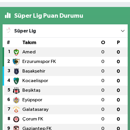
Süper Lig Puan Durumu
Süper Lig
#
Takım
O
P
1
Amed
0
0
2
Erzurumspor FK
0
0
3
Başakşehir
0
0
4
Kocaelispor
0
0
5
Beşiktaş
0
0
6
Eyüpspor
0
0
7
Galatasaray
0
0
8
Çorum FK
0
0
9
Gaziantep FK
0
0