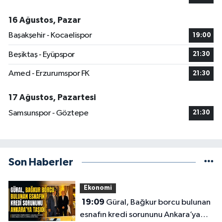
16 Ağustos, Pazar
Başakşehir - Kocaelispor
19:00
Beşiktaş - Eyüpspor
21:30
Amed - Erzurumspor FK
21:30
17 Ağustos, Pazartesi
Samsunspor - Göztepe
21:30
Son Haberler
Ekonomi
19:09
Güral, Bağkur borcu bulunan
esnafın kredi sorununu Ankara’ya