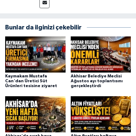
Bunlar da ilginizi çekebilir
Kaymakam Mustafa
Akhisar Belediye Meclisi
Can'dan Üretici Süt
Ağustos ayı toplantısını
Ürünleri tesisine ziyaret
gerçekleştirdi
Akhisar'da sıcak hava
Altın fiyatları haftaya