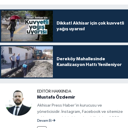
Dikkat! Akhisar için çok kuvvetli
yağış uyarısı!
Dereköy Mahallesinde
Kanalizasyon Hattı Yenileniyor
EDITÖR HAKKINDA
Mustafa Özdemir
Akhisar Press Haber'in kurucusu ve
yöneticisidir. İnstagram, Facebook ve sitemize
reklam vermek için bize ulaşabilirsiniz - 0555
Devam Et
715 63 17