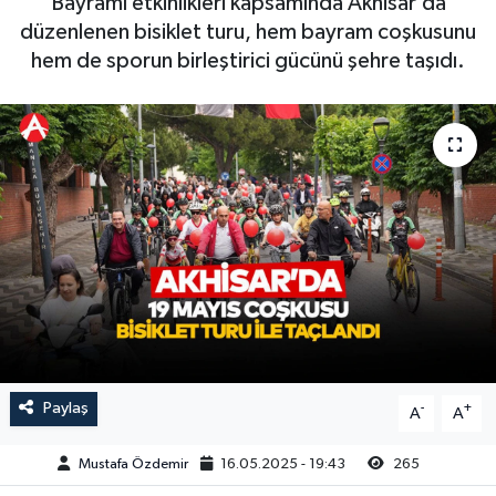
Bayramı etkinlikleri kapsamında Akhisar’da
düzenlenen bisiklet turu, hem bayram coşkusunu
Magazin
Kadın
Duyurular
hem de sporun birleştirici gücünü şehre taşıdı.
Duyurular
Teknoloji
Tarım-Gıda
Yerel Haber
Sektörel
Akhisar Emlak
Röportaj
Ülke
Dünya
Etiketler
Yaşam
Kadın
Paylaş
-
+
A
A
Teknoloji
Mustafa Özdemir
16.05.2025 - 19:43
265
Yerel Haber