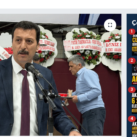
Ç
1
2
3
4