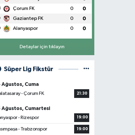
8
Çorum FK
0
0
9
Gaziantep FK
0
0
0
Alanyaspor
0
0
Detaylar için tıklayın
Süper Lig Fikstür
4 Ağustos, Cuma
latasaray - Çorum FK
21:30
5 Ağustos, Cumartesi
nyaspor - Rizespor
19:00
sımpaşa - Trabzonspor
19:00