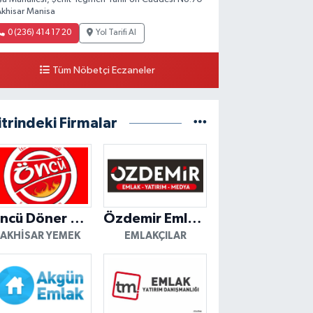
Akhisar Manisa
0 (236) 414 17 20
Yol Tarifi Al
Tüm Nöbetçi Eczaneler
itrindeki Firmalar
Öncü Döner Akhisar
Özdemir Emlak Yatırım
AKHISAR YEMEK
EMLAKÇILAR