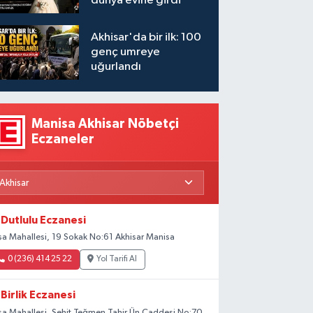
dünya evine girdi
Akhisar'da bir ilk: 100
genç umreye
uğurlandı
Manisa Akhisar Nöbetçi
Eczaneler
Dutlulu Eczanesi
şa Mahallesi, 19 Sokak No:61 Akhisar Manisa
0 (236) 414 25 22
Yol Tarifi Al
Birlik Eczanesi
şa Mahallesi, Şehit Teğmen Tahir Ün Caddesi No:70