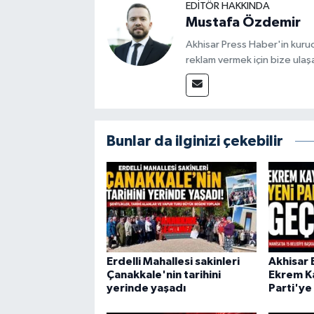
EDITÖR HAKKINDA
Mustafa Özdemir
Akhisar Press Haber'in kuruc
reklam vermek için bize ulaşa
Bunlar da ilginizi çekebilir
Erdelli Mahallesi sakinleri
Akhisar 
Çanakkale'nin tarihini
Ekrem Ka
yerinde yaşadı
Parti'ye 