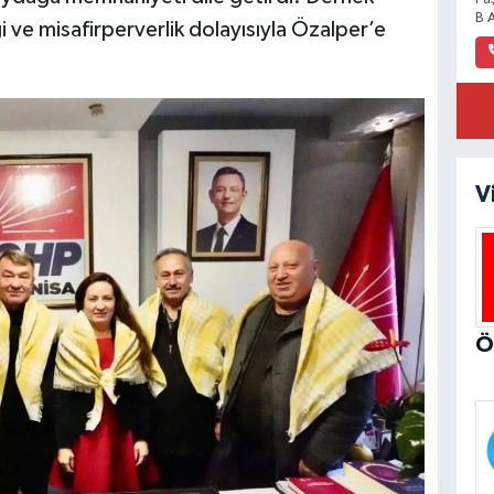
B 
gi ve misafirperverlik dolayısıyla Özalper’e
V