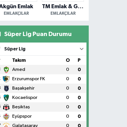
Akgün Emlak
TM Emlak & Gayrimenkul
EMLAKÇILAR
EMLAKÇILAR
Süper Lig Puan Durumu
Süper Lig
#
Takım
O
P
1
Amed
0
0
2
Erzurumspor FK
0
0
3
Başakşehir
0
0
4
Kocaelispor
0
0
5
Beşiktaş
0
0
6
Eyüpspor
0
0
7
Galatasaray
0
0