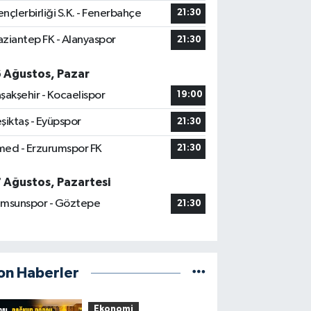
nçlerbirliği S.K. - Fenerbahçe
21:30
ziantep FK - Alanyaspor
21:30
6 Ağustos, Pazar
şakşehir - Kocaelispor
19:00
şiktaş - Eyüpspor
21:30
ed - Erzurumspor FK
21:30
7 Ağustos, Pazartesi
msunspor - Göztepe
21:30
on Haberler
Ekonomi