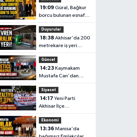
19:09
Güral, Bağkur
borcu bulunan esnafın
kredi sorununu
Duyurular
Ankara’ya taşıdı
18:38
Akhisar'da 200
metrekare iş yeri
devren kiralık
Güncel
14:23
Kaymakam
Mustafa Can'dan
Üretici Süt Ürünleri
Siyaset
tesisine ziyaret
14:17
Yeni Parti
Akhisar İlçe
Başkanlığı'ndan İlksen
Ekonomi
Özalper'in gözaltına
13:36
Manisa'da
alınmasına tepki
bağımsız Emlakçılar