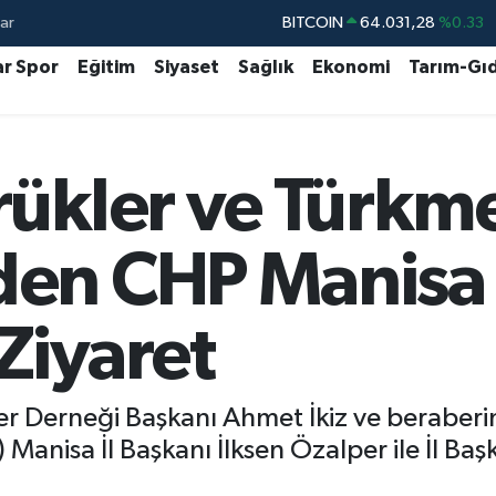
ar
DOLAR
47,5540
%0.03
EURO
54,8397
%0.17
ar Spor
Eğitim
Siyaset
Sağlık
Ekonomi
Tarım-Gı
STERLİN
63,9882
%0.16
GRAM ALTIN
6211.37
%0.23
rükler ve Türkm
BİST100
13.688
%207
BITCOIN
64.031,28
%0.33
en CHP Manisa 
Ziyaret
er Derneği Başkanı Ahmet İkiz ve beraberin
Manisa İl Başkanı İlksen Özalper ile İl Baş