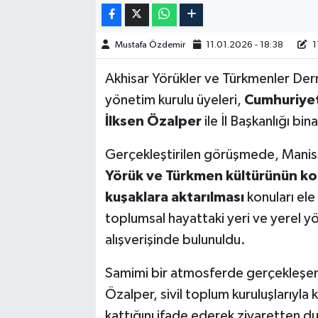
Akhisar Emlak
Mustafa Özdemir
11.01.2026 - 18:38
1
Ülke
Akhisar Yörükler ve Türkmenler Der
yönetim kurulu üyeleri,
Cumhuriyet 
Etiketler
İlksen Özalper
ile İl Başkanlığı bin
Gerçekleştirilen görüşmede, Manisa 
Yörük ve Türkmen kültürünün ko
kuşaklara aktarılması
konuları ele 
toplumsal hayattaki yeri ve yerel yön
alışverişinde bulunuldu.
Samimi bir atmosferde gerçekleşen 
Özalper, sivil toplum kuruluşlarıyla
kattığını ifade ederek ziyaretten 