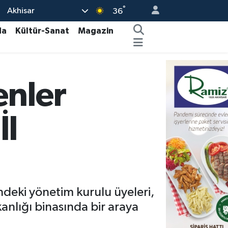
°
Akhisar
36
da
Kültür-Sanat
Magazin
enler
İl
deki yönetim kurulu üyeleri,
kanlığı binasında bir araya