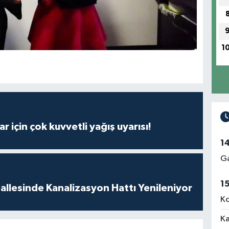
1
r için çok kuvvetli yağış uyarısı!
1
Ga
1
llesinde Kanalizasyon Hattı Yenileniyor
Ko
Ka