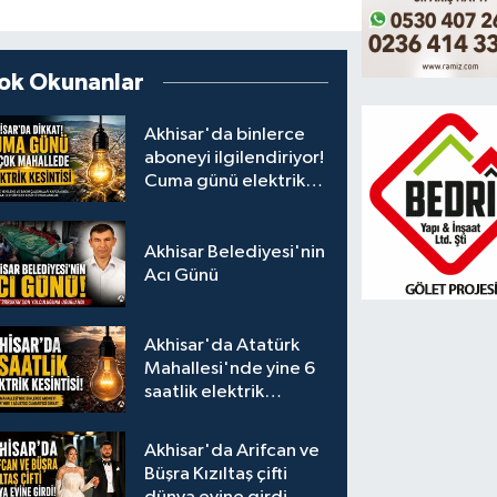
ok Okunanlar
Akhisar'da binlerce
aboneyi ilgilendiriyor!
Cuma günü elektrik
kesintisi uygulanacak
Akhisar Belediyesi'nin
Acı Günü
Akhisar'da Atatürk
Mahallesi'nde yine 6
saatlik elektrik
kesintisi
Akhisar'da Arifcan ve
Büşra Kızıltaş çifti