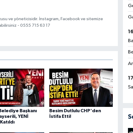
Ge
Ga
usu ve yöneticisidir. İnstagram, Facebook ve sitemize
bilirsiniz - 0555 715 63 17
1
Ba
Be
Am
1
Sa
Belediye Başkanı
Besim Dutlulu CHP'den
S
yserili, YENİ
İstifa Etti!
Katıldı