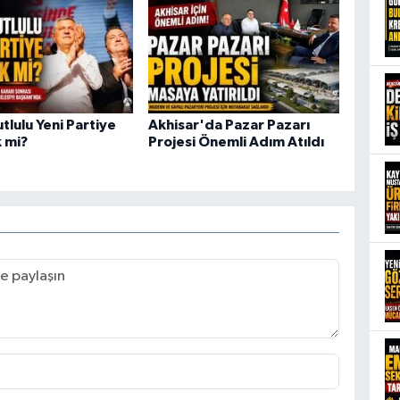
tlulu Yeni Partiye
Akhisar'da Pazar Pazarı
 mi?
Projesi Önemli Adım Atıldı