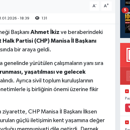
-
+
A
A
5
1.01.2026 - 18:39
131
neği Başkanı
Ahmet İkiz
ve beraberindeki
Halk Partisi (CHP) Manisa İl Başkanı
asında bir araya geldi.
genelinde yürütülen çalışmaların yanı sıra
runması, yaşatılması ve gelecek
alındı. Ayrıca sivil toplum kuruluşlarının
etimlerle iş birliğinin önemi üzerine fikir
Pa
ziyarette, CHP Manisa İl Başkanı İlksen
 kurulan güçlü iletişimin kent yaşamına değer
duyduğu memnuniyeti dile getirdi. Dernek
Pa