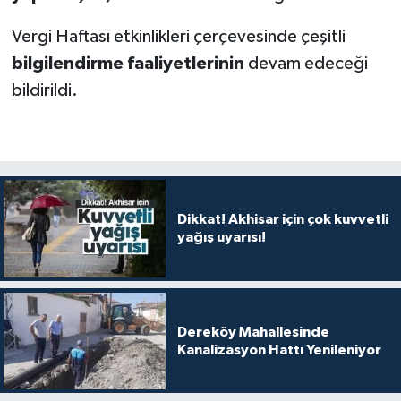
Vergi Haftası etkinlikleri çerçevesinde çeşitli
bilgilendirme faaliyetlerinin
devam edeceği
bildirildi.
Dikkat! Akhisar için çok kuvvetli
yağış uyarısı!
Dereköy Mahallesinde
Kanalizasyon Hattı Yenileniyor