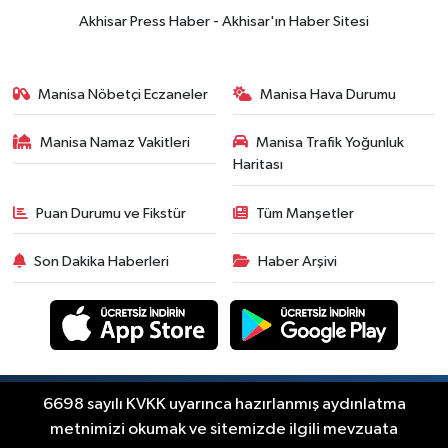
yükselişle başladı! İşte 3 Ağustos
Akhisar Press Haber - Akhisar'ın Haber Sitesi
güncel fiyatlar
Yerel Haber
14:40
Türkiye'nin En İyi Kuruyemiş
Manisa Nöbetçi Eczaneler
Manisa Hava Durumu
Markası: Halktan
Manisa Namaz Vakitleri
Manisa Trafik Yoğunluk
Siyaset
Haritası
15:49
Erdelli Mahallesi sakinleri
Çanakkale'nin tarihini yerinde
Puan Durumu ve Fikstür
Tüm Manşetler
yaşadı
Yerel Haber
Son Dakika Haberleri
Haber Arşivi
19:00
Kadın ve Çocuk Giyimde Yeni
Dönem: Minik Terzi’den Anne-
Çocuk Stilini Tamamlayan
Güncel
Koleksiyonlar
18:57
Akhisar'da Atatürk
Mahallesi'nde yine 6 saatlik elektrik
Copyright © Akhisar Press Haber 2012-2026 Her
6698 sayılı KVKK uyarınca hazırlanmış aydınlatma
RSS
hakkı saklıdır.
kesintisi
metnimizi okumak ve sitemizde ilgili mevzuata
Ekonomi