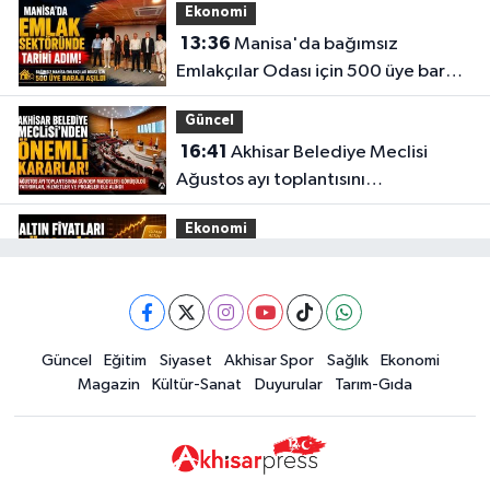
Ekonomi
13:36
Manisa'da bağımsız
Emlakçılar Odası için 500 üye barajı
aşıldı
Güncel
16:41
Akhisar Belediye Meclisi
Ağustos ayı toplantısını
gerçekleştirdi
Ekonomi
16:28
İşte 5 Ağustos Çarşamba
güncel altın fiyatları
Güncel
Güncel
Eğitim
Siyaset
Akhisar Spor
Sağlık
Ekonomi
15:02
Akhisar'da sıcak hava etkisini
Magazin
Kültür-Sanat
Duyurular
Tarım-Gıda
sürdürüyor! İşte 5 günlük hava
durumu
Güncel
14:53
Altın fiyatları haftaya