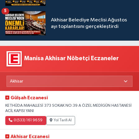
5
Akhisar Belediye Meclisi Ağustos
ayı toplantısını gerçekleştirdi
Manisa Akhisar Nöbetçi Eczaneler
Gülşah Eczanesi
KETHÜDA MAHALLESİ 373 SOKAK NO:39 A ÖZEL MEDİGÜN HASTANESİ
ACİL KAPISI YANI
0 (533) 161 96 59
Yol Tarifi Al
Akhisar Eczanesi