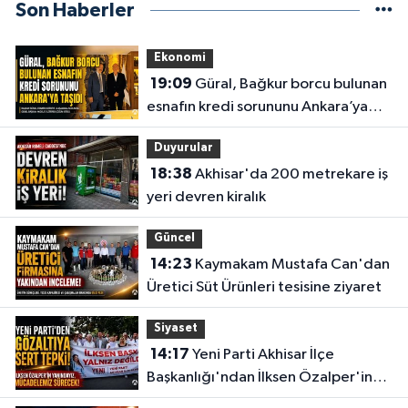
Son Haberler
Ekonomi
19:09
Güral, Bağkur borcu bulunan
esnafın kredi sorununu Ankara’ya
taşıdı
Duyurular
18:38
Akhisar'da 200 metrekare iş
yeri devren kiralık
Güncel
14:23
Kaymakam Mustafa Can'dan
Üretici Süt Ürünleri tesisine ziyaret
Siyaset
14:17
Yeni Parti Akhisar İlçe
Başkanlığı'ndan İlksen Özalper'in
gözaltına alınmasına tepki