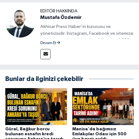
EDITÖR HAKKINDA
Mustafa Özdemir
Akhisar Press Haber'in kurucusu ve
yöneticisidir. İnstagram, Facebook ve sitemize
reklam vermek için bize ulaşabilirsiniz - 0555
Devam Et
715 63 17
Bunlar da ilginizi çekebilir
Güral, Bağkur borcu
Manisa'da bağımsız
bulunan esnafın kredi
Emlakçılar Odası için 500
sorununu Ankara’ya taşıdı
üye barajı aşıldı