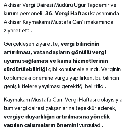
Akhisar Vergi Dairesi Müdürü Uğur Taşdemir ve
Akhisar Emlak
kurum personeli,
36. Vergi Haftası
kapsamında
Akhisar Kaymakamı Mustafa Can’ı makamında
Ülke
ziyaret etti.
Etiketler
Gerçekleşen ziyarette,
vergi bilincinin
artırılması, vatandaşların gönüllü vergi
uyumu sağlaması ve kamu hizmetlerinin
sürdürülebilirliği
gibi konular ele alındı. Verginin
toplumdaki önemine vurgu yapılırken, bu bilincin
geniş kitlelere yayılması gerektiği belirtildi.
Kaymakam Mustafa Can, Vergi Haftası dolayısıyla
tüm vergi dairesi çalışanlarına teşekkür ederek,
vergiye duyarlılığın artırılmasına yönelik
yapılan çalışmaların önemini
vurguladı.