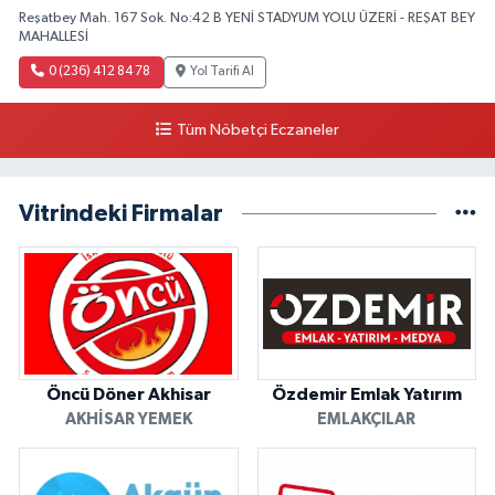
Reşatbey Mah. 167 Sok. No:42 B YENİ STADYUM YOLU ÜZERİ - REŞAT BEY
MAHALLESİ
0 (236) 412 84 78
Yol Tarifi Al
Tüm Nöbetçi Eczaneler
Vitrindeki Firmalar
Öncü Döner Akhisar
Özdemir Emlak Yatırım
AKHISAR YEMEK
EMLAKÇILAR