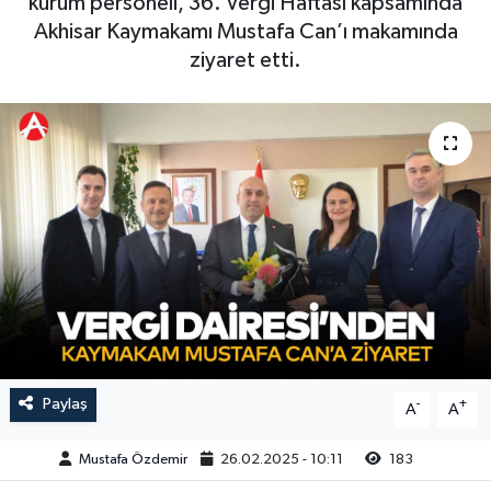
kurum personeli, 36. Vergi Haftası kapsamında
Akhisar Kaymakamı Mustafa Can’ı makamında
Magazin
Kadın
Duyurular
ziyaret etti.
Duyurular
Teknoloji
Tarım-Gıda
Yerel Haber
Sektörel
Akhisar Emlak
Röportaj
Ülke
Dünya
Etiketler
Yaşam
Kadın
Paylaş
-
+
A
A
Teknoloji
Mustafa Özdemir
26.02.2025 - 10:11
183
Yerel Haber