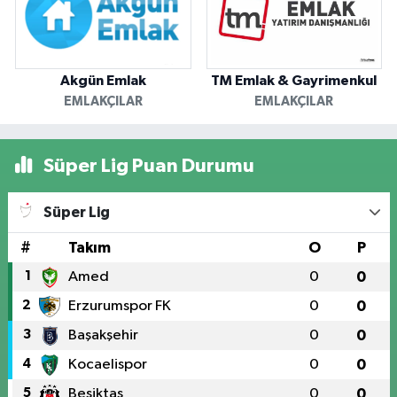
Akgün Emlak
TM Emlak & Gayrimenkul
EMLAKÇILAR
EMLAKÇILAR
Süper Lig Puan Durumu
Süper Lig
#
Takım
O
P
1
Amed
0
0
2
Erzurumspor FK
0
0
3
Başakşehir
0
0
4
Kocaelispor
0
0
5
Beşiktaş
0
0