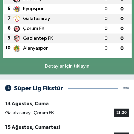
6
Eyüpspor
0
0
7
Galatasaray
0
0
8
Çorum FK
0
0
9
Gaziantep FK
0
0
10
Alanyaspor
0
0
Detaylar için tıklayın
Süper Lig Fikstür
14 Ağustos, Cuma
Galatasaray - Çorum FK
21:30
15 Ağustos, Cumartesi