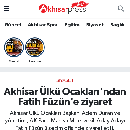
Güncel
Magazin
Güncel
Manisa Nöbetçi Eczaneler
Güncel
Akhisar Spor
Eğitim
Siyaset
Sağlık
Akhisar Spor
Kültür-Sanat
Eğitim
Manisa Hava Durumu
Eğitim
Duyurular
Siyaset
Manisa Namaz Vakitleri
Güncel
Ekonomi
Siyaset
Tarım-Gıda
Akhisar Spor
Manisa Trafik Yoğunluk Haritası
SIYASET
Sağlık
Sektörel
Sağlık
Süper Lig Puan Durumu ve Fikstür
Akhisar Ülkü Ocakları'ndan
Ekonomi
Röportaj
Ekonomi
Tüm Manşetler
Fatih Füzün'e ziyaret
Tarım-Gıda
Dünya
Magazin
Son Dakika Haberleri
Akhisar Ülkü Ocakları Başkanı Adem Duran ve
yönetimi, AK Parti Manisa Milletvekili Aday Adayı
Kültür-Sanat
Yaşam
Kültür-Sanat
Haber Arşivi
Fatih Füzün’ü seçim ofisinde ziyaret etti.