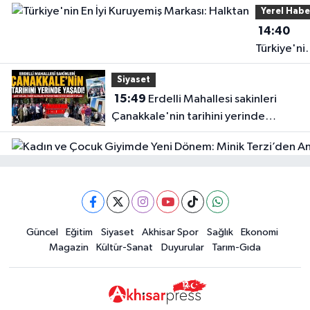
Yerel Habe
14:40
Türkiye'ni
En İyi
Siyaset
Kuruyemiş
15:49
Erdelli Mahallesi sakinleri
Markası:
Çanakkale'nin tarihini yerinde
Halktan
yaşadı
Güncel
Güncel
Eğitim
Siyaset
Akhisar Spor
Sağlık
Ekonomi
18:57
Akhisar'da Atatürk
Magazin
Kültür-Sanat
Duyurular
Tarım-Gıda
Mahallesi'nde yine 6 saatlik elektrik
kesintisi
Ekonomi
18:50
Akhisar'da Cumhuriyet