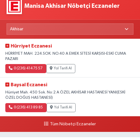
Manisa Akhisar Nöbetçi Eczaneler
Hürriyet Eczanesi
HÜRRİYET MAH. 224.SOK. NO.40 A EMEK SİTESİ KARŞISI-ESKİ CUMA
PAZARI
0 (236) 414 75 57
Yol Tarifi Al
Baysal Eczanesi
Hürriyet Mah. 450 Sok. No:2 A ÖZEL AKHİSAR HASTANESİ YANI(ESKİ
ÖZEL DOĞUŞ HASTANESİ)
0 (236) 413 89 85
Yol Tarifi Al
Tüm Nöbetçi Eczaneler