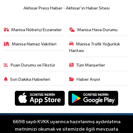
Komagene hizmete açıldı
Akhisar Press Haber - Akhisar'ın Haber Sitesi
Duyurular
15:24
Akhisar'da binlerce aboneyi
Manisa Nöbetçi Eczaneler
Manisa Hava Durumu
ilgilendiriyor! Cuma günü elektrik
kesintisi uygulanacak
Manisa Namaz Vakitleri
Manisa Trafik Yoğunluk
Akhisar Spor
Haritası
15:07
Alhatoğlu'ndan
Akhisargücü'ne sponsorluk desteği
Puan Durumu ve Fikstür
Tüm Manşetler
devam ediyor
Ekonomi
Son Dakika Haberleri
Haber Arşivi
14:54
Manisalı iş insanlarından
Kazakistan atağı
Magazin
14:38
Akhisar'da Arifcan ve Büşra
Kızıltaş çifti dünya evine girdi
Copyright © Akhisar Press Haber 2012-2026 Her
6698 sayılı KVKK uyarınca hazırlanmış aydınlatma
RSS
hakkı saklıdır.
metnimizi okumak ve sitemizde ilgili mevzuata