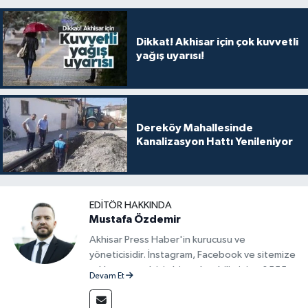
Dikkat! Akhisar için çok kuvvetli
yağış uyarısı!
Dereköy Mahallesinde
Kanalizasyon Hattı Yenileniyor
EDITÖR HAKKINDA
Mustafa Özdemir
Akhisar Press Haber'in kurucusu ve
yöneticisidir. İnstagram, Facebook ve sitemize
reklam vermek için bize ulaşabilirsiniz - 0555
Devam Et
715 63 17