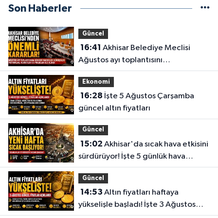
Son Haberler
Güncel
16:41
Akhisar Belediye Meclisi
Ağustos ayı toplantısını
gerçekleştirdi
Ekonomi
16:28
İşte 5 Ağustos Çarşamba
güncel altın fiyatları
Güncel
15:02
Akhisar'da sıcak hava etkisini
sürdürüyor! İşte 5 günlük hava
durumu
Güncel
14:53
Altın fiyatları haftaya
yükselişle başladı! İşte 3 Ağustos
güncel fiyatlar