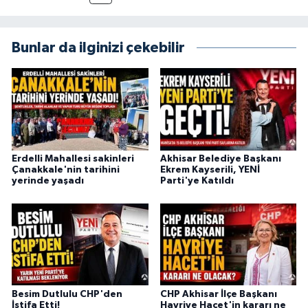
Bunlar da ilginizi çekebilir
Erdelli Mahallesi sakinleri
Akhisar Belediye Başkanı
Çanakkale'nin tarihini
Ekrem Kayserili, YENİ
yerinde yaşadı
Parti'ye Katıldı
Besim Dutlulu CHP'den
CHP Akhisar İlçe Başkanı
İstifa Etti!
Hayriye Hacet'in kararı ne