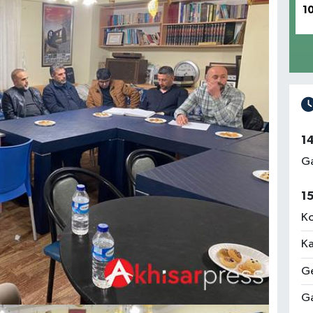
1
1
Ga
1
Ko
Ka
Ge
Ga