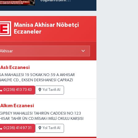
gerçekleştirdi
Manisa Akhisar Nöbetçi
Eczaneler
Aslı Eczanesi
SA MAHALLESI 19 SOKAK NO:59 A AKHISAR
NAKLİYE CD., EKSEN DERSHANESİ ÇAPRAZI
0 (236) 413 73 43
Yol Tarifi Al
Alkım Eczanesi
GIPBEY MAHALLESI TAHIRÜN CADDESI NO:123
HISAR TAHİR ÜN CD.MİSAK-I MİLLİ OKULU KARŞISI
0 (236) 414 97 31
Yol Tarifi Al