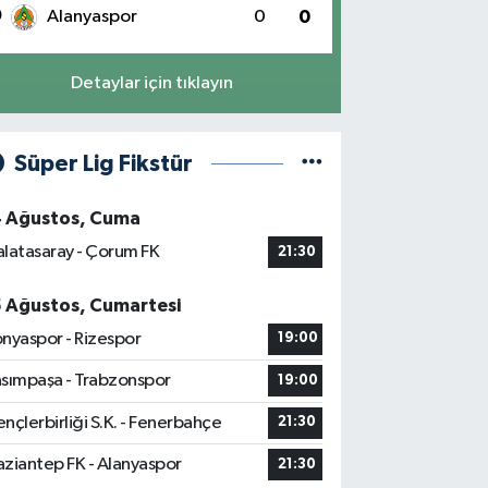
0
Alanyaspor
0
0
Detaylar için tıklayın
Süper Lig Fikstür
4 Ağustos, Cuma
latasaray - Çorum FK
21:30
5 Ağustos, Cumartesi
nyaspor - Rizespor
19:00
sımpaşa - Trabzonspor
19:00
nçlerbirliği S.K. - Fenerbahçe
21:30
ziantep FK - Alanyaspor
21:30