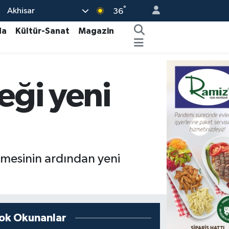
°
Akhisar
36
da
Kültür-Sanat
Magazin
eği yeni
lmesinin ardından yeni
ok Okunanlar