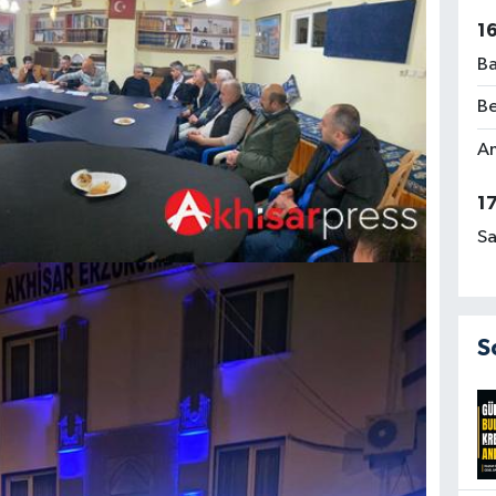
1
Ba
Be
Am
1
Sa
S