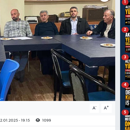
1
2
3
4
-
+
A
A
5
2.01.2025 - 19:15
1099