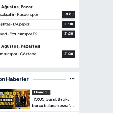
6 Ağustos, Pazar
şakşehir - Kocaelispor
19:00
şiktaş - Eyüpspor
21:30
ed - Erzurumspor FK
21:30
7 Ağustos, Pazartesi
msunspor - Göztepe
21:30
on Haberler
Ekonomi
19:09
Güral, Bağkur
borcu bulunan esnafın
kredi sorununu