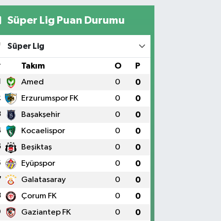
Süper Lig Puan Durumu
Süper Lig
#
Takım
O
P
1
Amed
0
0
2
Erzurumspor FK
0
0
3
Başakşehir
0
0
4
Kocaelispor
0
0
5
Beşiktaş
0
0
6
Eyüpspor
0
0
7
Galatasaray
0
0
8
Çorum FK
0
0
9
Gaziantep FK
0
0