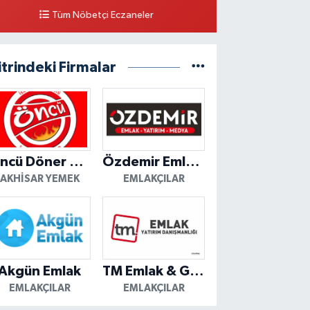
Tüm Nöbetçi Eczaneler
itrindeki Firmalar
Öncü Döner Akhisar
Özdemir Emlak Yatırım
AKHISAR YEMEK
EMLAKÇILAR
Akgün Emlak
TM Emlak & Gayrimenkul
EMLAKÇILAR
EMLAKÇILAR