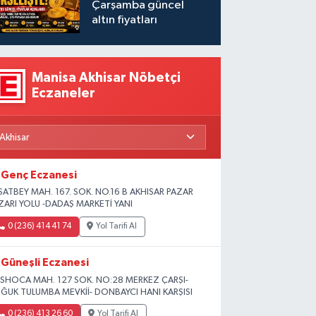
Çarşamba güncel
altın fiyatları
Manisa Akhisar Nöbetçi
Eczaneler
Genç Eczanesi
SATBEY MAH. 167. SOK. NO.16 B AKHISAR PAZAR
ZARI YOLU -DADAŞ MARKETİ YANI
0 (236) 414 41 74
Yol Tarifi Al
Güneşli Eczanesi
SHOCA MAH. 127 SOK. NO:28 MERKEZ ÇARŞI-
ĞUK TULUMBA MEVKİİ- DONBAYCI HANI KARŞISI
0 (236) 413 26 60
Yol Tarifi Al