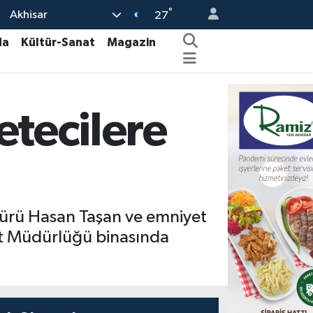
°
Akhisar
27
da
Kültür-Sanat
Magazin
tecilere
dürü Hasan Taşan ve emniyet
et Müdürlüğü binasında