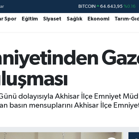
ar
DOLAR
47,6006
%0.06
EURO
55,0250
%0.02
ar Spor
Eğitim
Siyaset
Sağlık
Ekonomi
Tarım-Gı
STERLİN
64,2398
%0.2
GRAM ALTIN
6500.87
%0.12
niyetinden Gaze
BİST100
13.799
%70
BITCOIN
64.643,95
%0.16
luşması
Günü dolayısıyla Akhisar İlçe Emniyet Mü
an basın mensuplarını Akhisar İlçe Emniy