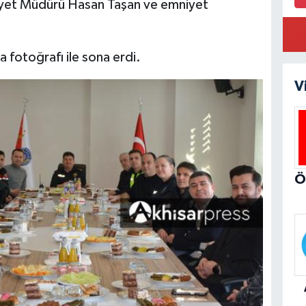
niyet Müdürü Hasan Taşan ve emniyet
a fotoğrafı ile sona erdi.
V