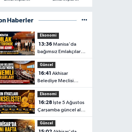
on Haberler
Ekonomi
13:36
Manisa'da
bağımsız Emlakçılar
Odası için 500 üye
Güncel
barajı aşıldı
16:41
Akhisar
Belediye Meclisi
Ağustos ayı
Ekonomi
toplantısını
16:28
İşte 5 Ağustos
gerçekleştirdi
Çarşamba güncel altın
fiyatları
Güncel
15:02
Akhisar'da