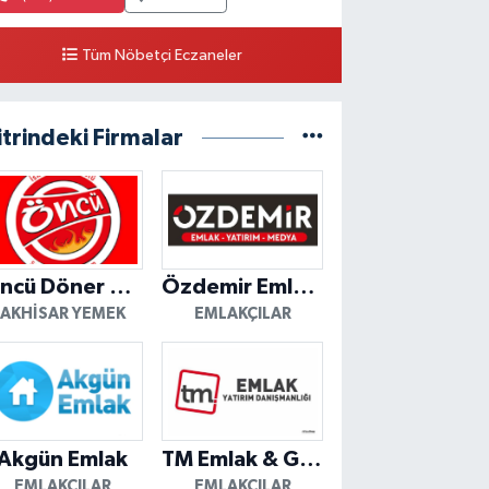
Tüm Nöbetçi Eczaneler
itrindeki Firmalar
Öncü Döner Akhisar
Özdemir Emlak Yatırım
AKHISAR YEMEK
EMLAKÇILAR
Akgün Emlak
TM Emlak & Gayrimenkul
EMLAKÇILAR
EMLAKÇILAR