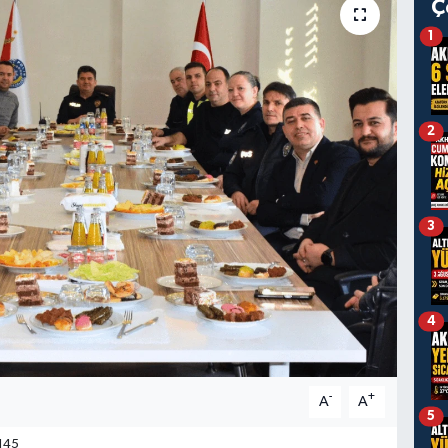
Ç
1
2
3
4
-
+
A
A
5
145