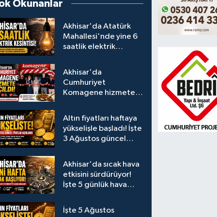
ok Okunanlar
Akhisar'da Atatürk
Mahallesi'nde yine 6
saatlik elektrik
kesintisi
Akhisar'da
Cumhuriyet
Komagene hizmete
açıldı
Altın fiyatları haftaya
yükselişle başladı! İşte
3 Ağustos güncel
fiyatlar
Akhisar'da sıcak hava
etkisini sürdürüyor!
İşte 5 günlük hava
durumu
İşte 5 Ağustos