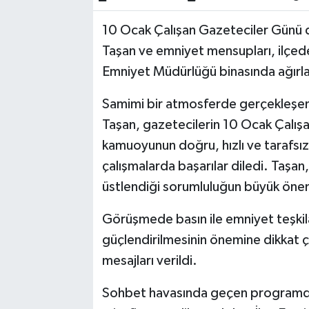
10 Ocak Çalışan Gazeteciler Günü d
Akhisar Emlak
Taşan ve emniyet mensupları, ilçed
Ülke
Emniyet Müdürlüğü binasında ağırla
Etiketler
Samimi bir atmosferde gerçekleşe
Taşan, gazetecilerin 10 Ocak Çalış
kamuoyunun doğru, hızlı ve tarafsız 
çalışmalarda başarılar diledi. Taşan
üstlendiği sorumluluğun büyük önem
Görüşmede basın ile emniyet teşkilatı
güçlendirilmesinin önemine dikkat çek
mesajları verildi.
Sohbet havasında geçen programda g