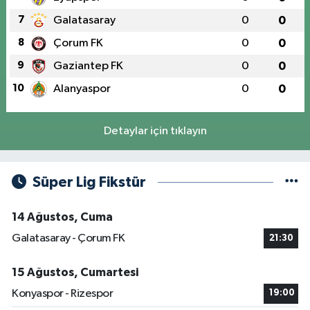
7
Galatasaray
0
0
8
Çorum FK
0
0
9
Gaziantep FK
0
0
10
Alanyaspor
0
0
Detaylar için tıklayın
Süper Lig Fikstür
14 Ağustos, Cuma
Galatasaray - Çorum FK
21:30
15 Ağustos, Cumartesi
Konyaspor - Rizespor
19:00