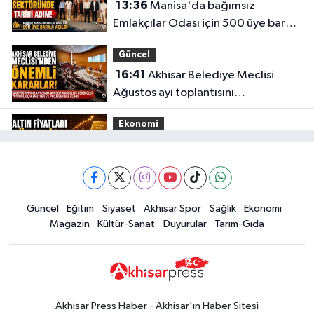
13:36
Manisa'da bağımsız
Emlakçılar Odası için 500 üye barajı
aşıldı
Güncel
16:41
Akhisar Belediye Meclisi
Ağustos ayı toplantısını
gerçekleştirdi
Ekonomi
16:28
İşte 5 Ağustos Çarşamba
güncel altın fiyatları
Güncel
Güncel
Eğitim
Siyaset
Akhisar Spor
Sağlık
Ekonomi
15:02
Akhisar'da sıcak hava etkisini
Magazin
Kültür-Sanat
Duyurular
Tarım-Gıda
sürdürüyor! İşte 5 günlük hava
durumu
Güncel
14:53
Altın fiyatları haftaya
yükselişle başladı! İşte 3 Ağustos
Akhisar Press Haber - Akhisar'ın Haber Sitesi