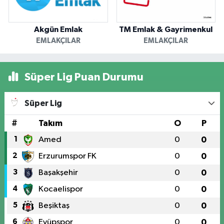
Akgün Emlak
TM Emlak & Gayrimenkul
EMLAKÇILAR
EMLAKÇILAR
Süper Lig Puan Durumu
Süper Lig
#
Takım
O
P
1
Amed
0
0
2
Erzurumspor FK
0
0
3
Başakşehir
0
0
4
Kocaelispor
0
0
5
Beşiktaş
0
0
6
Eyüpspor
0
0