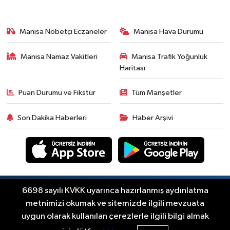
güncel fiyatlar
Yerel Haber
14:40
Türkiye'nin En İyi Kuruyemiş
Manisa Nöbetçi Eczaneler
Manisa Hava Durumu
Markası: Halktan
Manisa Namaz Vakitleri
Manisa Trafik Yoğunluk
Siyaset
Haritası
15:49
Erdelli Mahallesi sakinleri
Çanakkale'nin tarihini yerinde
Puan Durumu ve Fikstür
Tüm Manşetler
yaşadı
Yerel Haber
Son Dakika Haberleri
Haber Arşivi
19:00
Kadın ve Çocuk Giyimde Yeni
Dönem: Minik Terzi’den Anne-
Çocuk Stilini Tamamlayan
Güncel
Koleksiyonlar
18:57
Akhisar'da Atatürk
Mahallesi'nde yine 6 saatlik elektrik
Copyright © Akhisar Press Haber 2012-2026 Her
6698 sayılı KVKK uyarınca hazırlanmış aydınlatma
RSS
hakkı saklıdır.
kesintisi
metnimizi okumak ve sitemizde ilgili mevzuata
Ekonomi
uygun olarak kullanılan çerezlerle ilgili bilgi almak
18:50
Akhisar'da Cumhuriyet