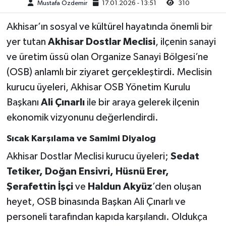
Mustafa Özdemir
17.01.2026 - 13:51
310
Akhisar Emlak
Akhisar’ın sosyal ve kültürel hayatında önemli bir
yer tutan
Akhisar Dostlar Meclisi
, ilçenin sanayi
Ülke
ve üretim üssü olan Organize Sanayi Bölgesi’ne
(OSB) anlamlı bir ziyaret gerçekleştirdi. Meclisin
Etiketler
kurucu üyeleri, Akhisar OSB Yönetim Kurulu
Başkanı
Ali Çınarlı
ile bir araya gelerek ilçenin
ekonomik vizyonunu değerlendirdi.
Sıcak Karşılama ve Samimi Diyalog
Akhisar Dostlar Meclisi kurucu üyeleri;
Sedat
Tetiker, Doğan Ensivri, Hüsnü Erer,
Şerafettin İşçi
ve
Haldun Akyüz
’den oluşan
heyet, OSB binasında Başkan Ali Çınarlı ve
personeli tarafından kapıda karşılandı. Oldukça