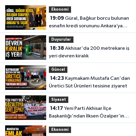
Ekonomi
19:09
Güral, Bağkur borcu bulunan
esnafın kredi sorununu Ankara’ya
taşıdı
Duyurular
18:38
Akhisar'da 200 metrekare iş
yeri devren kiralık
Güncel
14:23
Kaymakam Mustafa Can'dan
Üretici Süt Ürünleri tesisine ziyaret
Siyaset
14:17
Yeni Parti Akhisar İlçe
Başkanlığı'ndan İlksen Özalper'in
gözaltına alınmasına tepki
Ekonomi