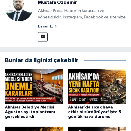
Mustafa Özdemir
Akhisar Press Haber'in kurucusu ve
yöneticisidir. İnstagram, Facebook ve sitemize
reklam vermek için bize ulaşabilirsiniz - 0555
Devam Et
715 63 17
Bunlar da ilginizi çekebilir
Akhisar Belediye Meclisi
Akhisar'da sıcak hava
Ağustos ayı toplantısını
etkisini sürdürüyor! İşte 5
gerçekleştirdi
günlük hava durumu