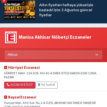
5
Altın fiyatları haftaya yükselişle
başladı! İşte 3 Ağustos güncel
fiyatlar
Manisa Akhisar Nöbetçi Eczaneler
Hürriyet Eczanesi
HÜRRİYET MAH. 224.SOK. NO.40 A EMEK SİTESİ KARŞISI-ESKİ CUMA
PAZARI
0 (236) 414 75 57
Yol Tarifi Al
Baysal Eczanesi
Hürriyet Mah. 450 Sok. No:2 A ÖZEL AKHİSAR HASTANESİ YANI(ESKİ