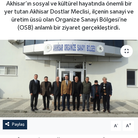
Akhisar’ın sosyal ve kültürel hayatında önemli bir
Magazin
Kadın
Duyurular
yer tutan Akhisar Dostlar Meclisi, ilçenin sanayi ve
üretim üssü olan Organize Sanayi Bölgesi’ne
Duyurular
Teknoloji
Tarım-Gıda
(OSB) anlamlı bir ziyaret gerçekleştirdi.
Yerel Haber
Sektörel
Akhisar Emlak
Röportaj
Ülke
Dünya
Etiketler
Yaşam
Kadın
Teknoloji
Paylaş
-
+
A
A
Yerel Haber