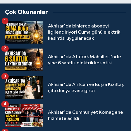
Çok Okunanlar
1
Akhisar'da binlerce aboneyi
ilgilendiriyor! Cuma günü elektrik
kesintisi uygulanacak
2
Akhisar'da Atatürk Mahallesi'nde
yine 6 saatlik elektrik kesintisi
3
Akhisar'da Arifcan ve Büşra Kızıltaş
çifti dünya evine girdi
4
Akhisar'da Cumhuriyet Komagene
hizmete açıldı