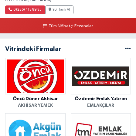
ÖZEL DOĞUŞ HASTANESİ)
0 (236) 413 89 85
Yol Tarifi Al
Tüm Nöbetçi Eczaneler
Vitrindeki Firmalar
Öncü Döner Akhisar
Özdemir Emlak Yatırım
AKHISAR YEMEK
EMLAKÇILAR