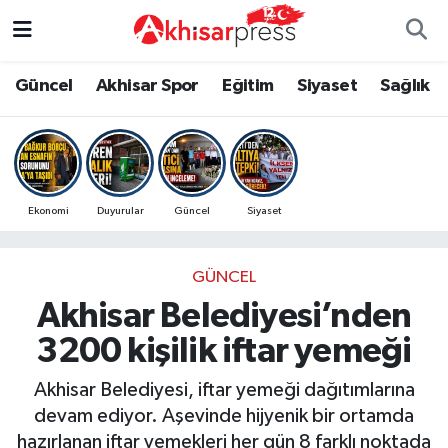
Güncel
Magazin
Güncel
Manisa Nöbetçi Eczaneler
Güncel
Akhisar Spor
Eğitim
Siyaset
Sağlık
Akhisar Spor
Kültür-Sanat
Eğitim
Manisa Hava Durumu
Eğitim
Duyurular
Siyaset
Manisa Namaz Vakitleri
Ekonomi
Duyurular
Güncel
Siyaset
Siyaset
Tarım-Gıda
Akhisar Spor
Manisa Trafik Yoğunluk Haritası
GÜNCEL
Sağlık
Sektörel
Sağlık
Süper Lig Puan Durumu ve Fikstür
Akhisar Belediyesi’nden
Ekonomi
Röportaj
Ekonomi
Tüm Manşetler
3200 kişilik iftar yemeği
Tarım-Gıda
Dünya
Magazin
Son Dakika Haberleri
Akhisar Belediyesi, iftar yemeği dağıtımlarına
devam ediyor. Aşevinde hijyenik bir ortamda
Kültür-Sanat
Yaşam
Kültür-Sanat
Haber Arşivi
hazırlanan iftar yemekleri her gün 8 farklı noktada