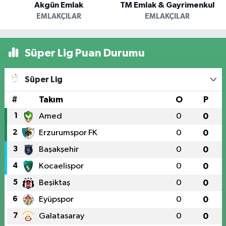
Akgün Emlak
TM Emlak & Gayrimenkul
EMLAKÇILAR
EMLAKÇILAR
Süper Lig Puan Durumu
Süper Lig
#
Takım
O
P
1
Amed
0
0
2
Erzurumspor FK
0
0
3
Başakşehir
0
0
4
Kocaelispor
0
0
5
Beşiktaş
0
0
6
Eyüpspor
0
0
7
Galatasaray
0
0