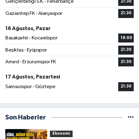
Gençlerbirliği S.K. - Fenerbahçe
21:30
Gaziantep FK - Alanyaspor
21:30
16 Ağustos, Pazar
Başakşehir - Kocaelispor
19:00
Beşiktaş - Eyüpspor
21:30
Amed - Erzurumspor FK
21:30
17 Ağustos, Pazartesi
Samsunspor - Göztepe
21:30
Son Haberler
Ekonomi