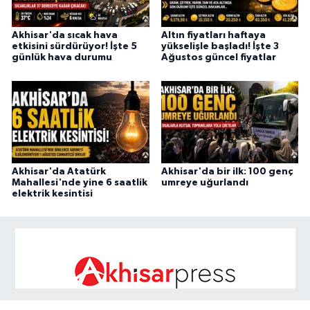
Akhisar'da sıcak hava
Altın fiyatları haftaya
etkisini sürdürüyor! İşte 5
yükselişle başladı! İşte 3
günlük hava durumu
Ağustos güncel fiyatlar
Akhisar'da Atatürk
Akhisar'da bir ilk: 100 genç
Mahallesi'nde yine 6 saatlik
umreye uğurlandı
elektrik kesintisi