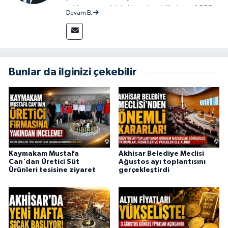
reklam vermek için bize ulaşabilirsiniz - 0555
Devam Et
715 63 17
Bunlar da ilginizi çekebilir
Kaymakam Mustafa
Akhisar Belediye Meclisi
Can'dan Üretici Süt
Ağustos ayı toplantısını
Ürünleri tesisine ziyaret
gerçekleştirdi