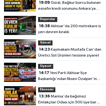
19:09
Güral, Bağkur borcu bulunan
esnafın kredi sorununu Ankara’ya
taşıdı
Duyurular
18:38
Akhisar'da 200 metrekare iş
yeri devren kiralık
Güncel
14:23
Kaymakam Mustafa Can'dan
Üretici Süt Ürünleri tesisine ziyaret
Siyaset
14:17
Yeni Parti Akhisar İlçe
Başkanlığı'ndan İlksen Özalper'in
gözaltına alınmasına tepki
Ekonomi
13:36
Manisa'da bağımsız
Emlakçılar Odası için 500 üye barajı