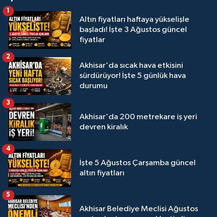
1
Altın fiyatları haftaya yükselişle
başladı! İşte 3 Ağustos güncel
fiyatlar
2
Akhisar'da sıcak hava etkisini
sürdürüyor! İşte 5 günlük hava
durumu
3
Akhisar'da 200 metrekare iş yeri
devren kiralık
4
İşte 5 Ağustos Çarşamba güncel
altın fiyatları
5
Akhisar Belediye Meclisi Ağustos