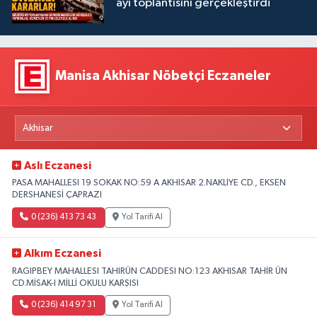
ayı toplantısını gerçekleştirdi
Manisa Akhisar Nöbetçi Eczaneler
Aslı Eczanesi
PASA MAHALLESI 19 SOKAK NO:59 A AKHISAR 2.NAKLİYE CD., EKSEN
DERSHANESİ ÇAPRAZI
0 (236) 413 73 43
Yol Tarifi Al
Alkım Eczanesi
RAGIPBEY MAHALLESI TAHIRÜN CADDESI NO:123 AKHISAR TAHİR ÜN
CD.MİSAK-I MİLLİ OKULU KARŞISI
0 (236) 414 97 31
Yol Tarifi Al