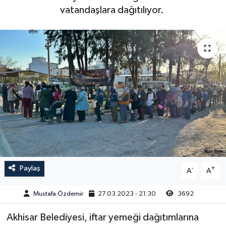
vatandaşlara dağıtılıyor.
Magazin
Kadın
Duyurular
Duyurular
Teknoloji
Tarım-Gıda
Yerel Haber
Sektörel
Akhisar Emlak
Röportaj
Ülke
Dünya
Etiketler
Yaşam
Paylaş
-
+
A
A
Kadın
Mustafa Özdemir
27.03.2023 - 21:30
3692
Teknoloji
Akhisar Belediyesi, iftar yemeği dağıtımlarına
Yerel Haber