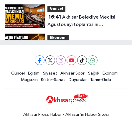
aşıldı
Güncel
16:41
Akhisar Belediye Meclisi
Ağustos ayı toplantısını
gerçekleştirdi
Ekonomi
16:28
İşte 5 Ağustos Çarşamba
güncel altın fiyatları
Güncel
Güncel
Eğitim
Siyaset
Akhisar Spor
Sağlık
Ekonomi
15:02
Akhisar'da sıcak hava etkisini
Magazin
Kültür-Sanat
Duyurular
Tarım-Gıda
sürdürüyor! İşte 5 günlük hava
durumu
Güncel
14:53
Altın fiyatları haftaya
yükselişle başladı! İşte 3 Ağustos
Akhisar Press Haber - Akhisar'ın Haber Sitesi
güncel fiyatlar
Yerel Haber