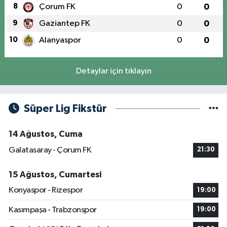
8
Çorum FK
0
0
9
Gaziantep FK
0
0
10
Alanyaspor
0
0
Detaylar için tıklayın
Süper Lig Fikstür
14 Ağustos, Cuma
Galatasaray - Çorum FK
21:30
15 Ağustos, Cumartesi
Konyaspor - Rizespor
19:00
Kasımpaşa - Trabzonspor
19:00