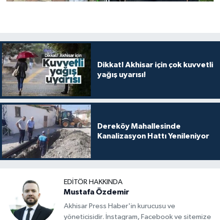
Dikkat! Akhisar için çok kuvvetli
yağış uyarısı!
Dereköy Mahallesinde
Kanalizasyon Hattı Yenileniyor
EDITÖR HAKKINDA
Mustafa Özdemir
Akhisar Press Haber'in kurucusu ve
yöneticisidir. İnstagram, Facebook ve sitemize