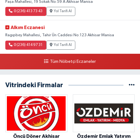
Paşa Mahallesi, 19 Sokak No:59 A Akhisar Manisa
0 (236) 413 73 43
Yol Tarifi Al
Alkım Eczanesi
Ragıpbey Mahallesi, Tahir Ün Caddesi No:123 Akhisar Manisa
0 (236) 414 97 31
Yol Tarifi Al
Tüm Nöbetçi Eczaneler
Vitrindeki Firmalar
Öncü Döner Akhisar
Özdemir Emlak Yatırım