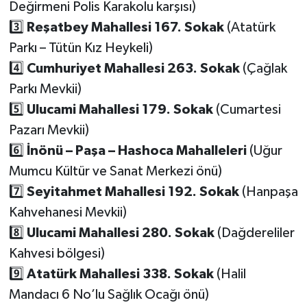
Değirmeni Polis Karakolu karşısı)
3️⃣
Reşatbey Mahallesi 167. Sokak
(Atatürk
Parkı – Tütün Kız Heykeli)
4️⃣
Cumhuriyet Mahallesi 263. Sokak
(Çağlak
Parkı Mevkii)
5️⃣
Ulucami Mahallesi 179. Sokak
(Cumartesi
Pazarı Mevkii)
6️⃣
İnönü – Paşa – Hashoca Mahalleleri
(Uğur
Mumcu Kültür ve Sanat Merkezi önü)
7️⃣
Seyitahmet Mahallesi 192. Sokak
(Hanpaşa
Kahvehanesi Mevkii)
8️⃣
Ulucami Mahallesi 280. Sokak
(Dağdereliler
Kahvesi bölgesi)
9️⃣
Atatürk Mahallesi 338. Sokak
(Halil
Mandacı 6 No’lu Sağlık Ocağı önü)