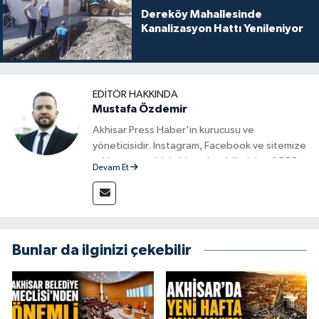
Dereköy Mahallesinde
Kanalizasyon Hattı Yenileniyor
EDITÖR HAKKINDA
Mustafa Özdemir
Akhisar Press Haber'in kurucusu ve
yöneticisidir. İnstagram, Facebook ve sitemize
reklam vermek için bize ulaşabilirsiniz - 0555
Devam Et
715 63 17
Bunlar da ilginizi çekebilir