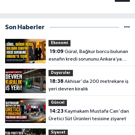
Son Haberler
Ekonomi
19:09
Güral, Bağkur borcu bulunan
esnafın kredi sorununu Ankara’ya
taşıdı
Duyurular
18:38
Akhisar'da 200 metrekare iş
yeri devren kiralık
Güncel
14:23
Kaymakam Mustafa Can'dan
Üretici Süt Ürünleri tesisine ziyaret
Siyaset