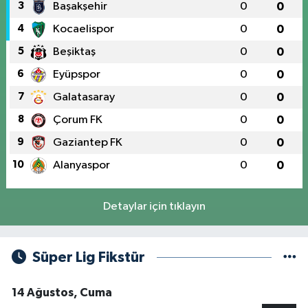
3
Başakşehir
0
0
4
Kocaelispor
0
0
5
Beşiktaş
0
0
6
Eyüpspor
0
0
7
Galatasaray
0
0
8
Çorum FK
0
0
9
Gaziantep FK
0
0
10
Alanyaspor
0
0
Detaylar için tıklayın
Süper Lig Fikstür
14 Ağustos, Cuma