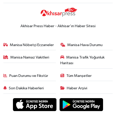
durumu
Güncel
14:53
Altın fiyatları haftaya
yükselişle başladı! İşte 3 Ağustos
Akhisar Press Haber - Akhisar'ın Haber Sitesi
güncel fiyatlar
Yerel Haber
14:40
Türkiye'nin En İyi Kuruyemiş
Manisa Nöbetçi Eczaneler
Manisa Hava Durumu
Markası: Halktan
Manisa Namaz Vakitleri
Manisa Trafik Yoğunluk
Siyaset
Haritası
15:49
Erdelli Mahallesi sakinleri
Çanakkale'nin tarihini yerinde
Puan Durumu ve Fikstür
Tüm Manşetler
yaşadı
Yerel Haber
Son Dakika Haberleri
Haber Arşivi
19:00
Kadın ve Çocuk Giyimde Yeni
Dönem: Minik Terzi’den Anne-
Çocuk Stilini Tamamlayan
Güncel
Koleksiyonlar