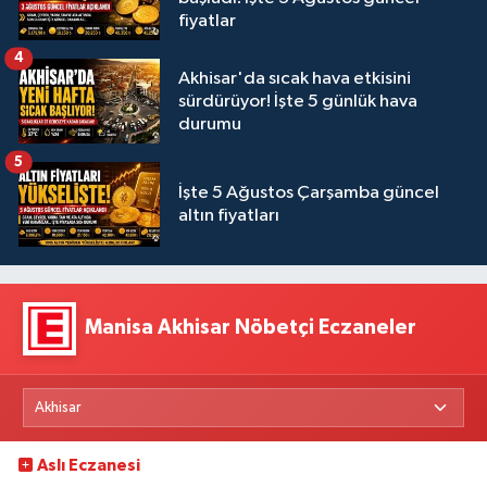
fiyatlar
4
Akhisar'da sıcak hava etkisini
sürdürüyor! İşte 5 günlük hava
durumu
5
İşte 5 Ağustos Çarşamba güncel
altın fiyatları
Manisa Akhisar Nöbetçi Eczaneler
Aslı Eczanesi