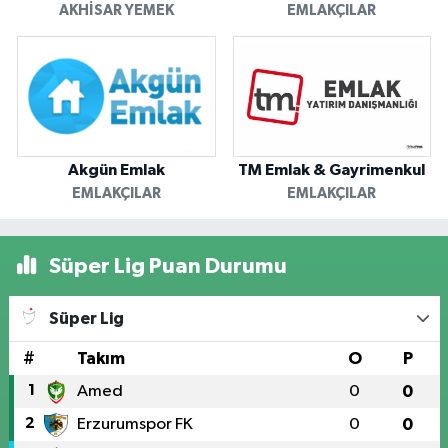
AKHISAR YEMEK
EMLAKÇILAR
Akgün Emlak
TM Emlak & Gayrimenkul
EMLAKÇILAR
EMLAKÇILAR
Süper Lig Puan Durumu
Süper Lig
#
Takım
O
P
1
Amed
0
0
2
Erzurumspor FK
0
0