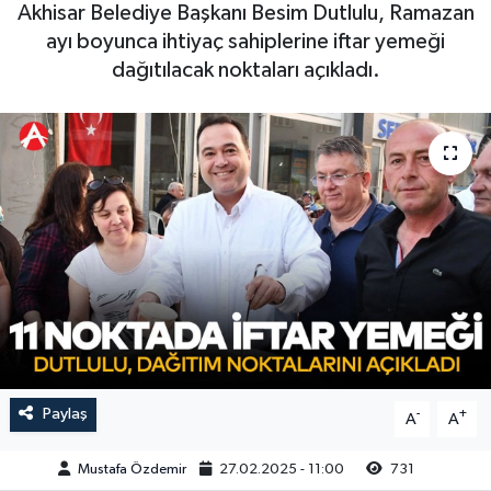
Akhisar Belediye Başkanı Besim Dutlulu, Ramazan
Magazin
Kadın
Duyurular
ayı boyunca ihtiyaç sahiplerine iftar yemeği
dağıtılacak noktaları açıkladı.
Duyurular
Teknoloji
Tarım-Gıda
Yerel Haber
Sektörel
Akhisar Emlak
Röportaj
Ülke
Dünya
Etiketler
Yaşam
Kadın
Paylaş
-
+
A
A
Teknoloji
Mustafa Özdemir
27.02.2025 - 11:00
731
Yerel Haber