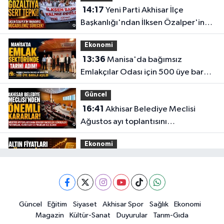
14:17
Yeni Parti Akhisar İlçe
Başkanlığı'ndan İlksen Özalper'in
gözaltına alınmasına tepki
Ekonomi
13:36
Manisa'da bağımsız
Emlakçılar Odası için 500 üye barajı
aşıldı
Güncel
16:41
Akhisar Belediye Meclisi
Ağustos ayı toplantısını
gerçekleştirdi
Ekonomi
16:28
İşte 5 Ağustos Çarşamba
güncel altın fiyatları
Güncel
Güncel
Eğitim
Siyaset
Akhisar Spor
Sağlık
Ekonomi
15:02
Akhisar'da sıcak hava etkisini
Magazin
Kültür-Sanat
Duyurular
Tarım-Gıda
sürdürüyor! İşte 5 günlük hava