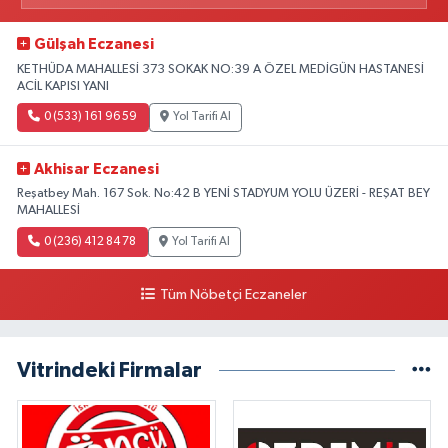
Gülşah Eczanesi
KETHÜDA MAHALLESİ 373 SOKAK NO:39 A ÖZEL MEDİGÜN HASTANESİ
ACİL KAPISI YANI
0 (533) 161 96 59
Yol Tarifi Al
Akhisar Eczanesi
Reşatbey Mah. 167 Sok. No:42 B YENİ STADYUM YOLU ÜZERİ - REŞAT BEY
MAHALLESİ
0 (236) 412 84 78
Yol Tarifi Al
Tüm Nöbetçi Eczaneler
Vitrindeki Firmalar