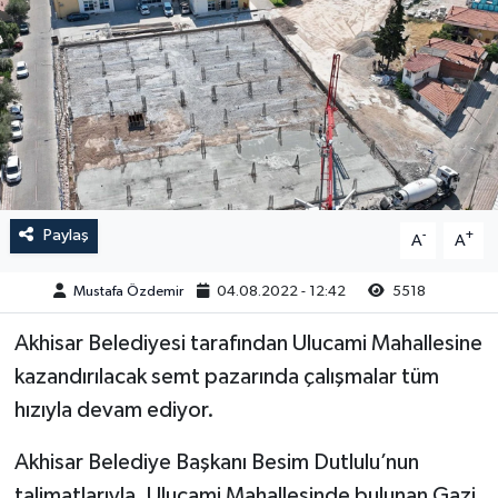
Magazin
Kadın
Duyurular
Duyurular
Teknoloji
Tarım-Gıda
Yerel Haber
Sektörel
Akhisar Emlak
Röportaj
Paylaş
-
+
A
A
Ülke
Dünya
Mustafa Özdemir
04.08.2022 - 12:42
5518
Etiketler
Yaşam
Akhisar Belediyesi tarafından Ulucami Mahallesine
kazandırılacak semt pazarında çalışmalar tüm
Kadın
hızıyla devam ediyor.
Teknoloji
Akhisar Belediye Başkanı Besim Dutlulu’nun
Yerel Haber
talimatlarıyla, Ulucami Mahallesinde bulunan Gazi