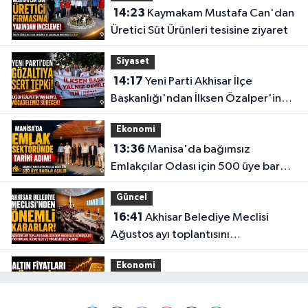
14:23
Kaymakam Mustafa Can'dan
Üretici Süt Ürünleri tesisine ziyaret
Siyaset
14:17
Yeni Parti Akhisar İlçe
Başkanlığı'ndan İlksen Özalper'in
gözaltına alınmasına tepki
Ekonomi
13:36
Manisa'da bağımsız
Emlakçılar Odası için 500 üye barajı
aşıldı
Güncel
16:41
Akhisar Belediye Meclisi
Ağustos ayı toplantısını
gerçekleştirdi
Ekonomi
16:28
İşte 5 Ağustos Çarşamba
güncel altın fiyatları