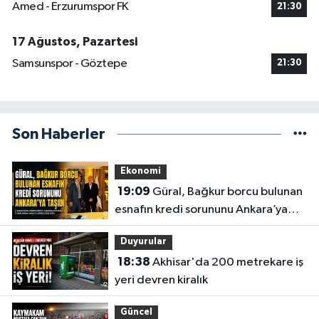
Amed - Erzurumspor FK
21:30
17 Ağustos, Pazartesi
Samsunspor - Göztepe
21:30
Son Haberler
Ekonomi
19:09
Güral, Bağkur borcu bulunan
esnafın kredi sorununu Ankara’ya
taşıdı
Duyurular
18:38
Akhisar'da 200 metrekare iş
yeri devren kiralık
Güncel