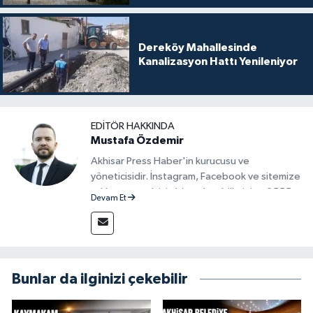
Dereköy Mahallesinde
Kanalizasyon Hattı Yenileniyor
EDITÖR HAKKINDA
Mustafa Özdemir
Akhisar Press Haber'in kurucusu ve
yöneticisidir. İnstagram, Facebook ve sitemize
reklam vermek için bize ulaşabilirsiniz - 0555
Devam Et
715 63 17
Bunlar da ilginizi çekebilir