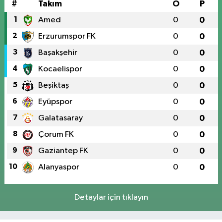
#
Takım
O
P
1
Amed
0
0
2
Erzurumspor FK
0
0
3
Başakşehir
0
0
4
Kocaelispor
0
0
5
Beşiktaş
0
0
6
Eyüpspor
0
0
7
Galatasaray
0
0
8
Çorum FK
0
0
9
Gaziantep FK
0
0
10
Alanyaspor
0
0
Detaylar için tıklayın