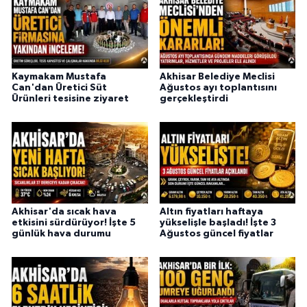
Kaymakam Mustafa
Akhisar Belediye Meclisi
Can'dan Üretici Süt
Ağustos ayı toplantısını
Ürünleri tesisine ziyaret
gerçekleştirdi
Akhisar'da sıcak hava
Altın fiyatları haftaya
etkisini sürdürüyor! İşte 5
yükselişle başladı! İşte 3
günlük hava durumu
Ağustos güncel fiyatlar