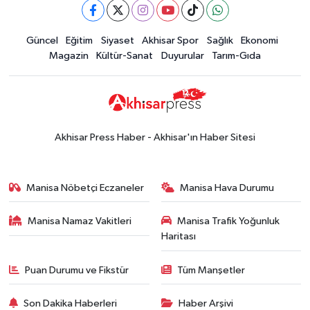
Güncel
Güncel
Eğitim
Siyaset
Akhisar Spor
Sağlık
Ekonomi
15:02
Akhisar'da sıcak hava etkisini
Magazin
Kültür-Sanat
Duyurular
Tarım-Gıda
sürdürüyor! İşte 5 günlük hava
durumu
Güncel
14:53
Altın fiyatları haftaya
yükselişle başladı! İşte 3 Ağustos
Akhisar Press Haber - Akhisar'ın Haber Sitesi
güncel fiyatlar
Yerel Haber
14:40
Türkiye'nin En İyi Kuruyemiş
Manisa Nöbetçi Eczaneler
Manisa Hava Durumu
Markası: Halktan
Manisa Namaz Vakitleri
Manisa Trafik Yoğunluk
Siyaset
Haritası
15:49
Erdelli Mahallesi sakinleri
Çanakkale'nin tarihini yerinde
Puan Durumu ve Fikstür
Tüm Manşetler
yaşadı
Yerel Haber
Son Dakika Haberleri
Haber Arşivi