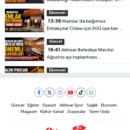
gözaltına alınmasına tepki
Ekonomi
13:36
Manisa'da bağımsız
Emlakçılar Odası için 500 üye barajı
aşıldı
Güncel
16:41
Akhisar Belediye Meclisi
Ağustos ayı toplantısını
gerçekleştirdi
Ekonomi
16:28
İşte 5 Ağustos Çarşamba
güncel altın fiyatları
Güncel
Güncel
Eğitim
Siyaset
Akhisar Spor
Sağlık
Ekonomi
15:02
Akhisar'da sıcak hava etkisini
Magazin
Kültür-Sanat
Duyurular
Tarım-Gıda
sürdürüyor! İşte 5 günlük hava
durumu
Güncel