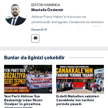
EDITÖR HAKKINDA
Mustafa Özdemir
Akhisar Press Haber'in kurucusu ve
yöneticisidir. İnstagram, Facebook ve sitemize
reklam vermek için bize ulaşabilirsiniz - 0555
Devam Et
715 63 17
Bunlar da ilginizi çekebilir
Yeni Parti Akhisar İlçe
Erdelli Mahallesi sakinleri
Başkanlığı'ndan İlksen
Çanakkale'nin tarihini
Özalper'in gözaltına
yerinde yaşadı