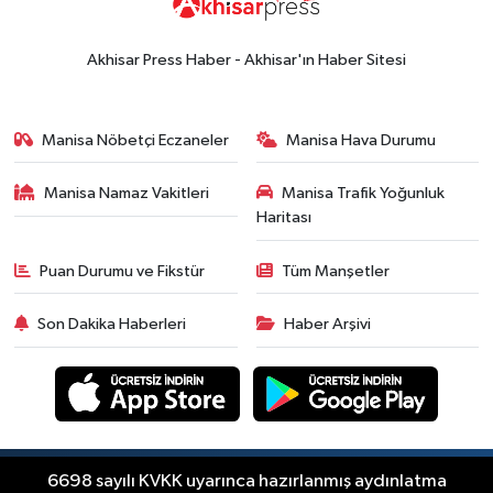
14:53
Altın fiyatları haftaya
yükselişle başladı! İşte 3 Ağustos
Akhisar Press Haber - Akhisar'ın Haber Sitesi
güncel fiyatlar
Yerel Haber
14:40
Türkiye'nin En İyi Kuruyemiş
Manisa Nöbetçi Eczaneler
Manisa Hava Durumu
Markası: Halktan
Manisa Namaz Vakitleri
Manisa Trafik Yoğunluk
Siyaset
Haritası
15:49
Erdelli Mahallesi sakinleri
Çanakkale'nin tarihini yerinde
Puan Durumu ve Fikstür
Tüm Manşetler
yaşadı
Yerel Haber
Son Dakika Haberleri
Haber Arşivi
19:00
Kadın ve Çocuk Giyimde Yeni
Dönem: Minik Terzi’den Anne-
Çocuk Stilini Tamamlayan
Güncel
Koleksiyonlar
18:57
Akhisar'da Atatürk
Copyright © Akhisar Press Haber 2012-2026 Her
6698 sayılı KVKK uyarınca hazırlanmış aydınlatma
Mahallesi'nde yine 6 saatlik elektrik
RSS