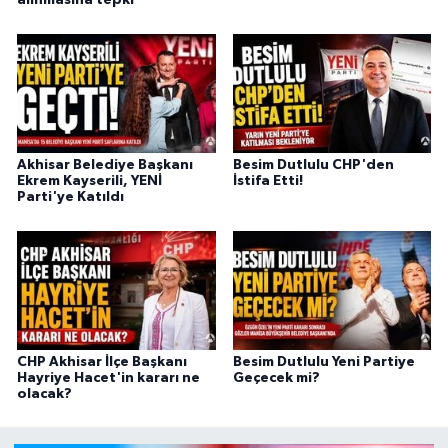
alınmasına tepki
Akhisar Belediye Başkanı
Besim Dutlulu CHP'den
Ekrem Kayserili, YENİ
İstifa Etti!
Parti'ye Katıldı
CHP Akhisar İlçe Başkanı
Besim Dutlulu Yeni Partiye
Hayriye Hacet'in kararı ne
Geçecek mi?
olacak?