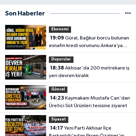
Son Haberler
Ekonomi
19:09
Güral, Bağkur borcu bulunan
esnafın kredi sorununu Ankara’ya
taşıdı
Duyurular
18:38
Akhisar'da 200 metrekare iş
yeri devren kiralık
Güncel
14:23
Kaymakam Mustafa Can'dan
Üretici Süt Ürünleri tesisine ziyaret
Siyaset
14:17
Yeni Parti Akhisar İlçe
Başkanlığı'ndan İlksen Özalper'in