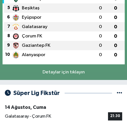
5
Beşiktaş
0
0
6
Eyüpspor
0
0
7
Galatasaray
0
0
8
Çorum FK
0
0
9
Gaziantep FK
0
0
10
Alanyaspor
0
0
Detaylar için tıklayın
Süper Lig Fikstür
14 Ağustos, Cuma
Galatasaray - Çorum FK
21:30