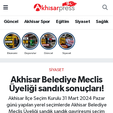
Güncel
Magazin
Güncel
Manisa Nöbetçi Eczaneler
Güncel
Akhisar Spor
Eğitim
Siyaset
Sağlık
Akhisar Spor
Kültür-Sanat
Eğitim
Manisa Hava Durumu
Eğitim
Duyurular
Siyaset
Manisa Namaz Vakitleri
Ekonomi
Duyurular
Güncel
Siyaset
Siyaset
Tarım-Gıda
Akhisar Spor
Manisa Trafik Yoğunluk Haritası
SIYASET
Sağlık
Sektörel
Sağlık
Süper Lig Puan Durumu ve Fikstür
Akhisar Belediye Meclis
Ekonomi
Röportaj
Ekonomi
Tüm Manşetler
Üyeliği sandık sonuçları!
Tarım-Gıda
Dünya
Magazin
Son Dakika Haberleri
Akhisar İlçe Seçim Kurulu 31 Mart 2024 Pazar
günü yapılan yerel seçimlerde Akhisar Belediye
Kültür-Sanat
Yaşam
Kültür-Sanat
Haber Arşivi
Meclis Üyeliği sandık sandık gayriresmi seçim