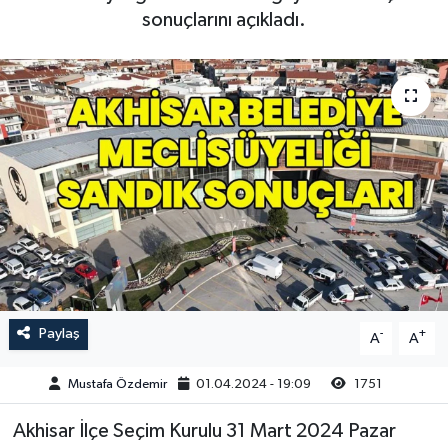
sonuçlarını açıkladı.
Magazin
Kadın
Duyurular
Duyurular
Teknoloji
Tarım-Gıda
Yerel Haber
Sektörel
Akhisar Emlak
Röportaj
Ülke
Dünya
Etiketler
Yaşam
Paylaş
-
+
A
A
Kadın
Mustafa Özdemir
01.04.2024 - 19:09
1751
Teknoloji
Akhisar İlçe Seçim Kurulu 31 Mart 2024 Pazar
Yerel Haber