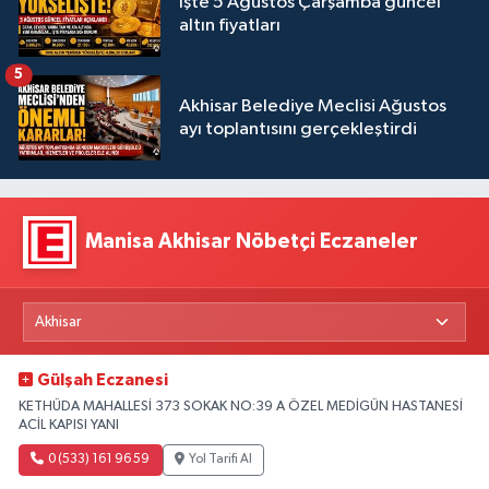
İşte 5 Ağustos Çarşamba güncel
altın fiyatları
5
Akhisar Belediye Meclisi Ağustos
ayı toplantısını gerçekleştirdi
Manisa Akhisar Nöbetçi Eczaneler
Gülşah Eczanesi
KETHÜDA MAHALLESİ 373 SOKAK NO:39 A ÖZEL MEDİGÜN HASTANESİ
ACİL KAPISI YANI
0 (533) 161 96 59
Yol Tarifi Al