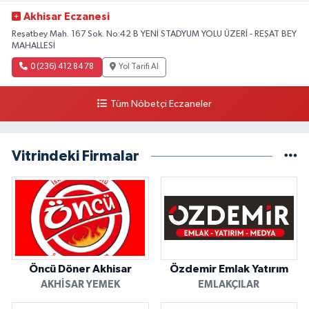
Akhisar Eczanesi
Reşatbey Mah. 167 Sok. No:42 B YENİ STADYUM YOLU ÜZERİ - REŞAT BEY
MAHALLESİ
0 (236) 412 84 78
Yol Tarifi Al
Tüm Nöbetçi Eczaneler
Vitrindeki Firmalar
Öncü Döner Akhisar
Özdemir Emlak Yatırım
AKHISAR YEMEK
EMLAKÇILAR