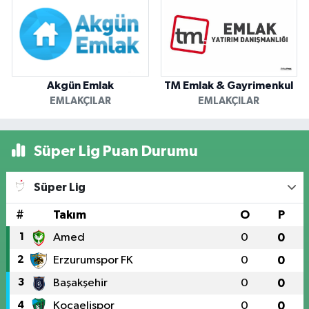
Akgün Emlak
TM Emlak & Gayrimenkul
EMLAKÇILAR
EMLAKÇILAR
Süper Lig Puan Durumu
Süper Lig
#
Takım
O
P
1
Amed
0
0
2
Erzurumspor FK
0
0
3
Başakşehir
0
0
4
Kocaelispor
0
0